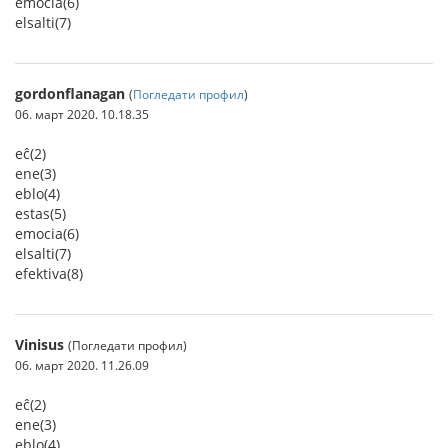
emocia(6)
elsalti(7)
gordonflanagan
(
Погледати профил
)
06. март 2020. 10.18.35
eĉ(2)
ene(3)
eblo(4)
estas(5)
emocia(6)
elsalti(7)
efektiva(8)
Vinisus
(Погледати профил)
06. март 2020. 11.26.09
eĉ(2)
ene(3)
eblo(4)