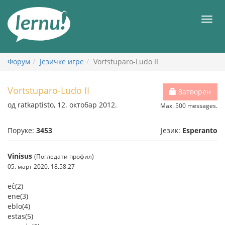
У
садржају
Мен
Форум
Језичке игре
Vortstuparo-Ludo II
Vortstuparo-Ludo II
Затворен
од ratkaptisto, 12. октобар 2012.
Max. 500 messages.
Поруке:
3453
Језик:
Esperanto
Vinisus
(Погледати профил)
05. март 2020. 18.58.27
eĉ(2)
ene(3)
eblo(4)
estas(5)