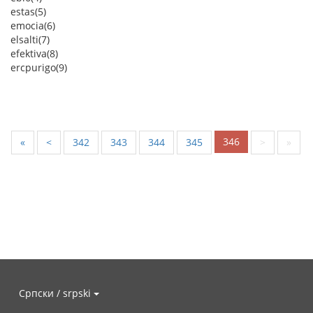
estas(5)
emocia(6)
elsalti(7)
efektiva(8)
ercpurigo(9)
346
«
<
342
343
344
345
>
»
Српски / srpski