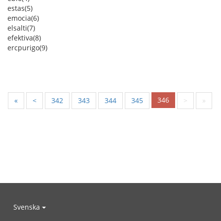
estas(5)
emocia(6)
elsalti(7)
efektiva(8)
ercpurigo(9)
346
«
<
342
343
344
345
>
»
Svenska