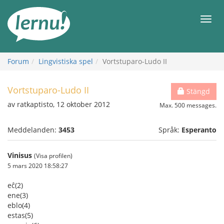
Till
sidans
Meny
innehåll
Forum
Lingvistiska spel
Vortstuparo-Ludo II
Vortstuparo-Ludo II
Stängd
av ratkaptisto, 12 oktober 2012
Max. 500 messages.
Meddelanden:
3453
Språk:
Esperanto
Vinisus
(Visa profilen)
5 mars 2020 18:58:27
eĉ(2)
ene(3)
eblo(4)
estas(5)