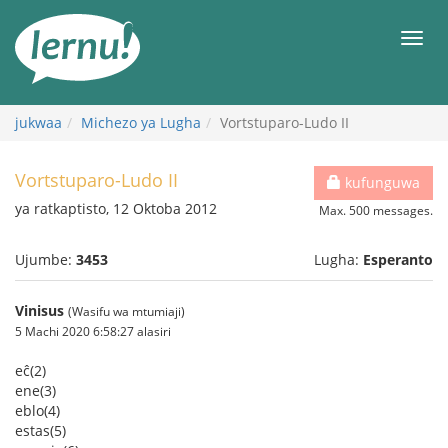
Kwa
maudhui
orod
jukwaa
Michezo ya Lugha
Vortstuparo-Ludo II
Vortstuparo-Ludo II
kufunguwa
ya ratkaptisto, 12 Oktoba 2012
Max. 500 messages.
Ujumbe:
3453
Lugha:
Esperanto
Vinisus
(Wasifu wa mtumiaji)
5 Machi 2020 6:58:27 alasiri
eĉ(2)
ene(3)
eblo(4)
estas(5)