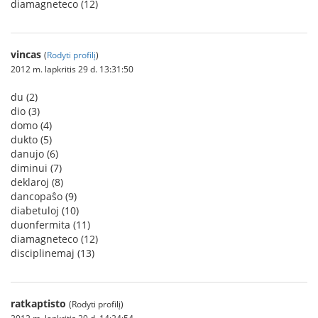
diamagneteco (12)
vincas
(
Rodyti profilį
)
2012 m. lapkritis 29 d. 13:31:50
du (2)
dio (3)
domo (4)
dukto (5)
danujo (6)
diminui (7)
deklaroj (8)
dancopaŝo (9)
diabetuloj (10)
duonfermita (11)
diamagneteco (12)
disciplinemaj (13)
ratkaptisto
(Rodyti profilį)