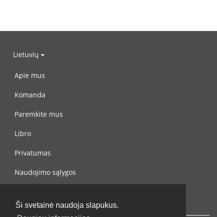
Lietuvių
Apie mus
Komanda
Paremkite mus
Libro
Privatumas
Naudojimo sąlygos
Susisiekite su mumis
Ši svetainė naudoja slapukus.