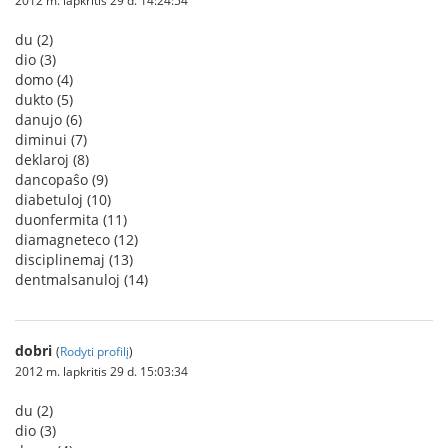
2012 m. lapkritis 29 d. 14:24:54
du (2)
dio (3)
domo (4)
dukto (5)
danujo (6)
diminui (7)
deklaroj (8)
dancopaŝo (9)
diabetuloj (10)
duonfermita (11)
diamagneteco (12)
disciplinemaj (13)
dentmalsanuloj (14)
dobri
(
Rodyti profilį
)
2012 m. lapkritis 29 d. 15:03:34
du (2)
dio (3)