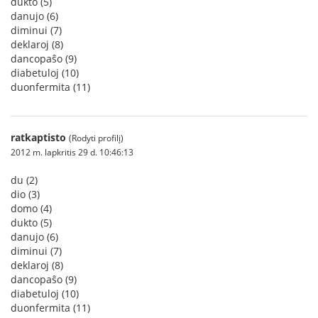
dukto (5)
danujo (6)
diminui (7)
deklaroj (8)
dancopaŝo (9)
diabetuloj (10)
duonfermita (11)
ratkaptisto
(Rodyti profilį)
2012 m. lapkritis 29 d. 10:46:13
du (2)
dio (3)
domo (4)
dukto (5)
danujo (6)
diminui (7)
deklaroj (8)
dancopaŝo (9)
diabetuloj (10)
duonfermita (11)