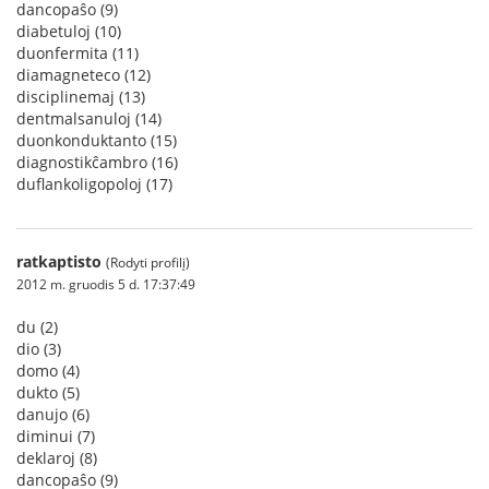
dancopaŝo (9)
diabetuloj (10)
duonfermita (11)
diamagneteco (12)
disciplinemaj (13)
dentmalsanuloj (14)
duonkonduktanto (15)
diagnostikĉambro (16)
duflankoligopoloj (17)
ratkaptisto
(Rodyti profilį)
2012 m. gruodis 5 d. 17:37:49
du (2)
dio (3)
domo (4)
dukto (5)
danujo (6)
diminui (7)
deklaroj (8)
dancopaŝo (9)