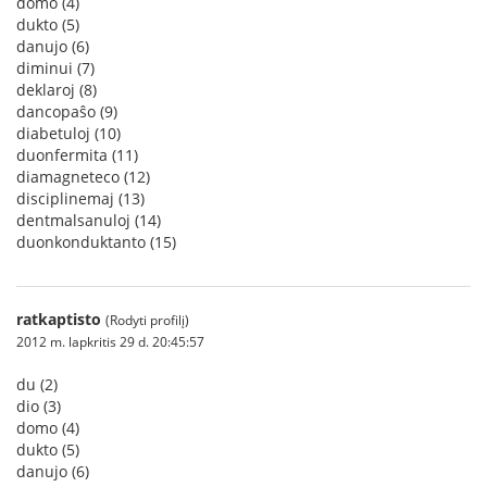
domo (4)
dukto (5)
danujo (6)
diminui (7)
deklaroj (8)
dancopaŝo (9)
diabetuloj (10)
duonfermita (11)
diamagneteco (12)
disciplinemaj (13)
dentmalsanuloj (14)
duonkonduktanto (15)
ratkaptisto
(Rodyti profilį)
2012 m. lapkritis 29 d. 20:45:57
du (2)
dio (3)
domo (4)
dukto (5)
danujo (6)