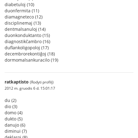
diabetuloj (10)
duonfermita (11)
diamagneteco (12)
disciplinemaj (13)
dentmalsanuloj (14)
duonkonduktanto (15)
diagnostikĉambro (16)
duflankoligopoloj (17)
decembrorekontiĝoj (18)
dormomalsankuracilo (19)
ratkaptisto
(Rodyti profilį)
2012 m. gruodis 6 d. 15:01:17
du (2)
dio (3)
domo (4)
dukto (5)
danujo (6)
diminui (7)
deklaroj (8)