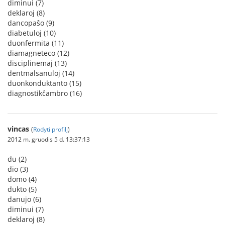
diminui (7)
deklaroj (8)
dancopaŝo (9)
diabetuloj (10)
duonfermita (11)
diamagneteco (12)
disciplinemaj (13)
dentmalsanuloj (14)
duonkonduktanto (15)
diagnostikĉambro (16)
vincas
(
Rodyti profilį
)
2012 m. gruodis 5 d. 13:37:13
du (2)
dio (3)
domo (4)
dukto (5)
danujo (6)
diminui (7)
deklaroj (8)