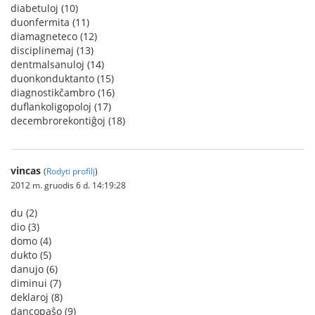
diabetuloj (10)
duonfermita (11)
diamagneteco (12)
disciplinemaj (13)
dentmalsanuloj (14)
duonkonduktanto (15)
diagnostikĉambro (16)
duflankoligopoloj (17)
decembrorekontiĝoj (18)
vincas
(
Rodyti profilį
)
2012 m. gruodis 6 d. 14:19:28
du (2)
dio (3)
domo (4)
dukto (5)
danujo (6)
diminui (7)
deklaroj (8)
dancopaŝo (9)