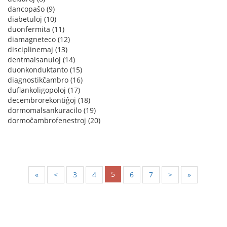
dancopaŝo (9)
diabetuloj (10)
duonfermita (11)
diamagneteco (12)
disciplinemaj (13)
dentmalsanuloj (14)
duonkonduktanto (15)
diagnostikĉambro (16)
duflankoligopoloj (17)
decembrorekontiĝoj (18)
dormomalsankuracilo (19)
dormoĉambrofenestroj (20)
5
«
<
3
4
6
7
>
»