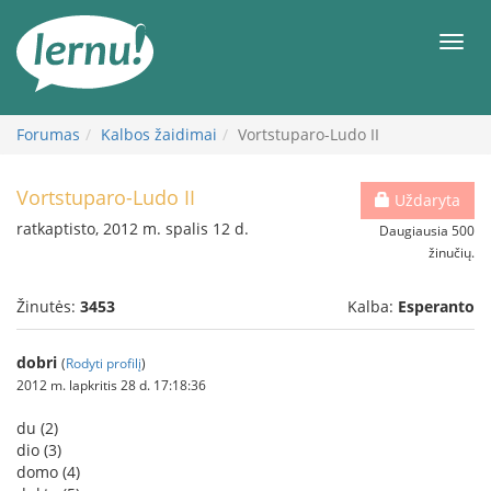
Į
turinį
Meni
Forumas
Kalbos žaidimai
Vortstuparo-Ludo II
Vortstuparo-Ludo II
Uždaryta
ratkaptisto, 2012 m. spalis 12 d.
Daugiausia 500
žinučių.
Žinutės:
3453
Kalba:
Esperanto
dobri
(
Rodyti profilį
)
2012 m. lapkritis 28 d. 17:18:36
du (2)
dio (3)
domo (4)