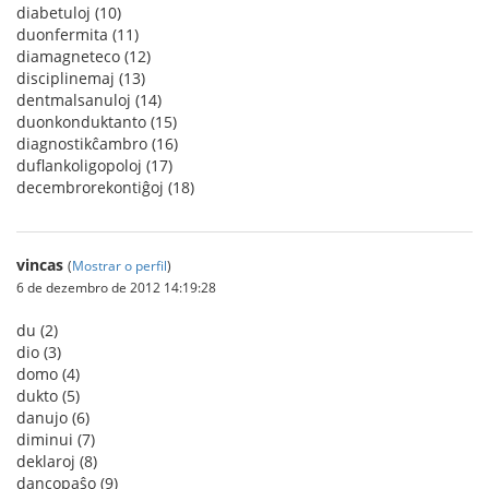
diabetuloj (10)
duonfermita (11)
diamagneteco (12)
disciplinemaj (13)
dentmalsanuloj (14)
duonkonduktanto (15)
diagnostikĉambro (16)
duflankoligopoloj (17)
decembrorekontiĝoj (18)
vincas
(
Mostrar o perfil
)
6 de dezembro de 2012 14:19:28
du (2)
dio (3)
domo (4)
dukto (5)
danujo (6)
diminui (7)
deklaroj (8)
dancopaŝo (9)