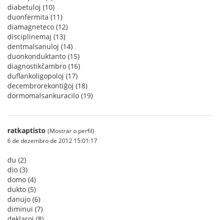
diabetuloj (10)
duonfermita (11)
diamagneteco (12)
disciplinemaj (13)
dentmalsanuloj (14)
duonkonduktanto (15)
diagnostikĉambro (16)
duflankoligopoloj (17)
decembrorekontiĝoj (18)
dormomalsankuracilo (19)
ratkaptisto
(Mostrar o perfil)
6 de dezembro de 2012 15:01:17
du (2)
dio (3)
domo (4)
dukto (5)
danujo (6)
diminui (7)
deklaroj (8)