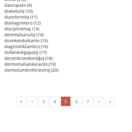
dancopaŝo (9)
diabetuloj (10)
duonfermita (11)
diamagneteco (12)
disciplinemaj (13)
dentmalsanuloj (14)
duonkonduktanto (15)
diagnostikĉambro (16)
duflankoligopoloj (17)
decembrorekontiĝoj (18)
dormomalsankuracilo (19)
dormoĉambrofenestroj (20)
5
«
<
3
4
6
7
>
»