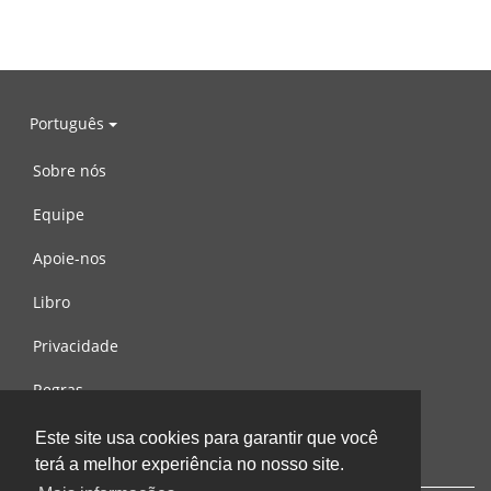
Português
Sobre nós
Equipe
Apoie-nos
Libro
Privacidade
Regras
Contacte-nos
Este site usa cookies para garantir que você
terá a melhor experiência no nosso site.