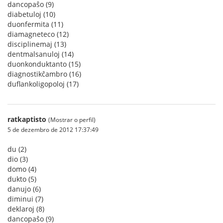
dancopaŝo (9)
diabetuloj (10)
duonfermita (11)
diamagneteco (12)
disciplinemaj (13)
dentmalsanuloj (14)
duonkonduktanto (15)
diagnostikĉambro (16)
duflankoligopoloj (17)
ratkaptisto
(Mostrar o perfil)
5 de dezembro de 2012 17:37:49
du (2)
dio (3)
domo (4)
dukto (5)
danujo (6)
diminui (7)
deklaroj (8)
dancopaŝo (9)