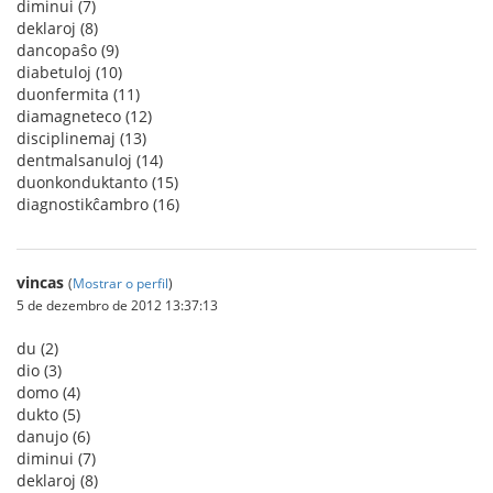
diminui (7)
deklaroj (8)
dancopaŝo (9)
diabetuloj (10)
duonfermita (11)
diamagneteco (12)
disciplinemaj (13)
dentmalsanuloj (14)
duonkonduktanto (15)
diagnostikĉambro (16)
vincas
(
Mostrar o perfil
)
5 de dezembro de 2012 13:37:13
du (2)
dio (3)
domo (4)
dukto (5)
danujo (6)
diminui (7)
deklaroj (8)