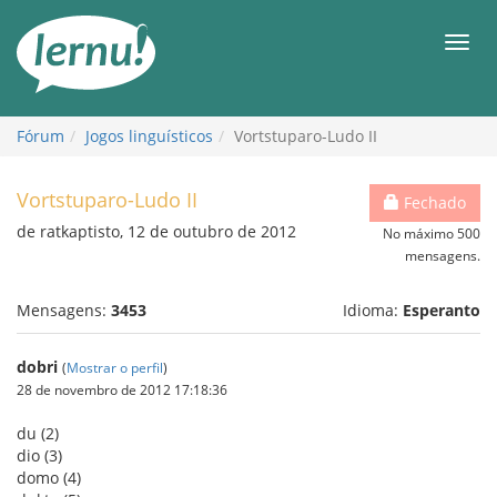
Ir
ao
Men
conteúdo
Fórum
Jogos linguísticos
Vortstuparo-Ludo II
Vortstuparo-Ludo II
Fechado
de ratkaptisto, 12 de outubro de 2012
No máximo 500
mensagens.
Mensagens:
3453
Idioma:
Esperanto
dobri
(
Mostrar o perfil
)
28 de novembro de 2012 17:18:36
du (2)
dio (3)
domo (4)