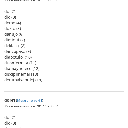
29 de novembro de 2012 14:24:54
du (2)
dio (3)
domo (4)
dukto (5)
danujo (6)
diminui (7)
deklaroj (8)
dancopaŝo (9)
diabetuloj (10)
duonfermita (11)
diamagneteco (12)
disciplinemaj (13)
dentmalsanuloj (14)
dobri
(
Mostrar o perfil
)
29 de novembro de 2012 15:03:34
du (2)
dio (3)