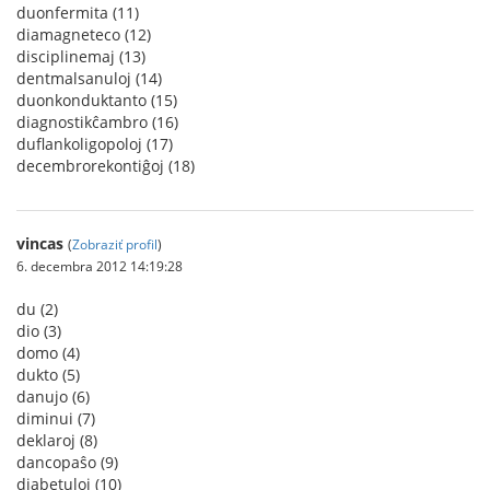
duonfermita (11)
diamagneteco (12)
disciplinemaj (13)
dentmalsanuloj (14)
duonkonduktanto (15)
diagnostikĉambro (16)
duflankoligopoloj (17)
decembrorekontiĝoj (18)
vincas
(
Zobraziť profil
)
6. decembra 2012 14:19:28
du (2)
dio (3)
domo (4)
dukto (5)
danujo (6)
diminui (7)
deklaroj (8)
dancopaŝo (9)
diabetuloj (10)