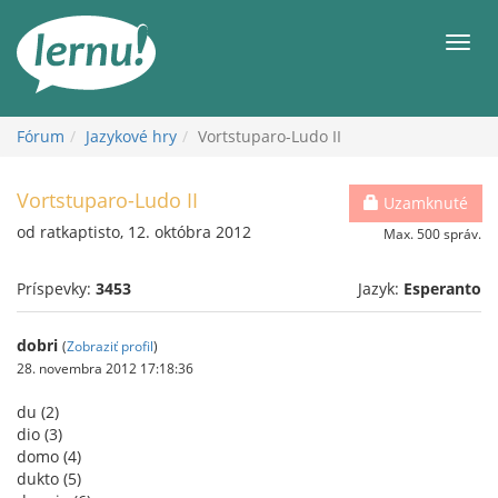
Späť
na
Men
obsah
Fórum
Jazykové hry
Vortstuparo-Ludo II
Vortstuparo-Ludo II
Uzamknuté
od ratkaptisto, 12. októbra 2012
Max. 500 správ.
Príspevky:
3453
Jazyk:
Esperanto
dobri
(
Zobraziť profil
)
28. novembra 2012 17:18:36
du (2)
dio (3)
domo (4)
dukto (5)