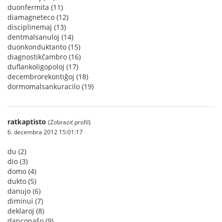
duonfermita (11)
diamagneteco (12)
disciplinemaj (13)
dentmalsanuloj (14)
duonkonduktanto (15)
diagnostikĉambro (16)
duflankoligopoloj (17)
decembrorekontiĝoj (18)
dormomalsankuracilo (19)
ratkaptisto
(Zobraziť profil)
6. decembra 2012 15:01:17
du (2)
dio (3)
domo (4)
dukto (5)
danujo (6)
diminui (7)
deklaroj (8)
dancopaŝo (9)