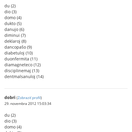
du (2)
dio (3)
domo (4)
dukto (5)
danujo (6)
diminui (7)
deklaroj (8)
dancopaŝo (9)
diabetuloj (10)
duonfermita (11)
diamagneteco (12)
disciplinemaj (13)
dentmalsanuloj (14)
dobri
(
Zobraziť profil
)
29. novembra 2012 15:03:34
du (2)
dio (3)
domo (4)