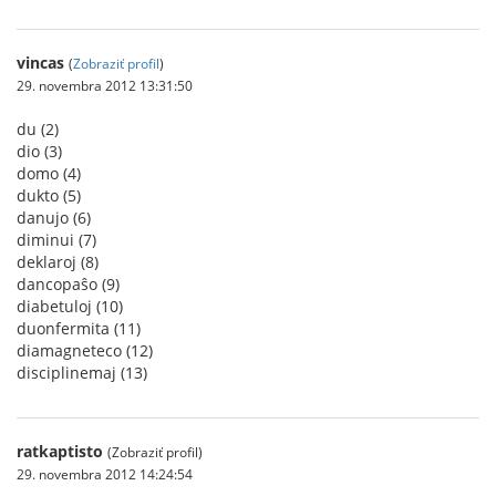
vincas
(
Zobraziť profil
)
29. novembra 2012 13:31:50
du (2)
dio (3)
domo (4)
dukto (5)
danujo (6)
diminui (7)
deklaroj (8)
dancopaŝo (9)
diabetuloj (10)
duonfermita (11)
diamagneteco (12)
disciplinemaj (13)
ratkaptisto
(Zobraziť profil)
29. novembra 2012 14:24:54