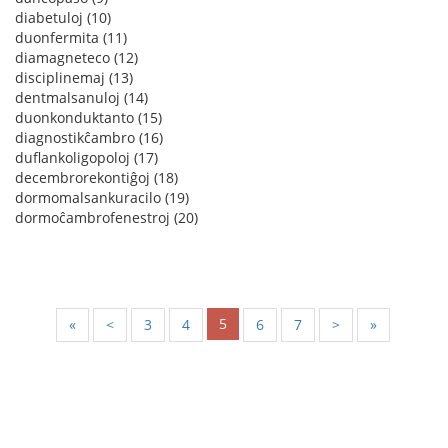
diabetuloj (10)
duonfermita (11)
diamagneteco (12)
disciplinemaj (13)
dentmalsanuloj (14)
duonkonduktanto (15)
diagnostikĉambro (16)
duflankoligopoloj (17)
decembrorekontiĝoj (18)
dormomalsankuracilo (19)
dormoĉambrofenestroj (20)
5
«
<
3
4
6
7
>
»