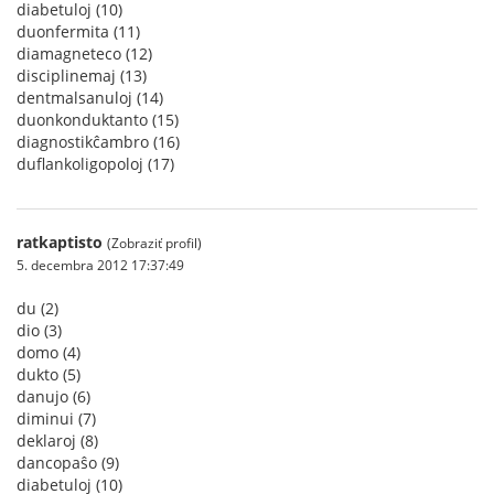
diabetuloj (10)
duonfermita (11)
diamagneteco (12)
disciplinemaj (13)
dentmalsanuloj (14)
duonkonduktanto (15)
diagnostikĉambro (16)
duflankoligopoloj (17)
ratkaptisto
(Zobraziť profil)
5. decembra 2012 17:37:49
du (2)
dio (3)
domo (4)
dukto (5)
danujo (6)
diminui (7)
deklaroj (8)
dancopaŝo (9)
diabetuloj (10)