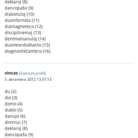
deklaroj (8)
dancopaŝo (9)
diabetuloj (10)
duonfermita (11)
diamagneteco (12)
disciplinemaj (13)
dentmalsanuloj (14)
duonkonduktanto (15)
diagnostikĉambro (16)
vincas
(
Zobraziť profil
)
5. decembra 2012 13:37:13
du (2)
dio (3)
domo (4)
dukto (5)
danujo (6)
diminui (7)
deklaroj (8)
dancopaŝo (9)