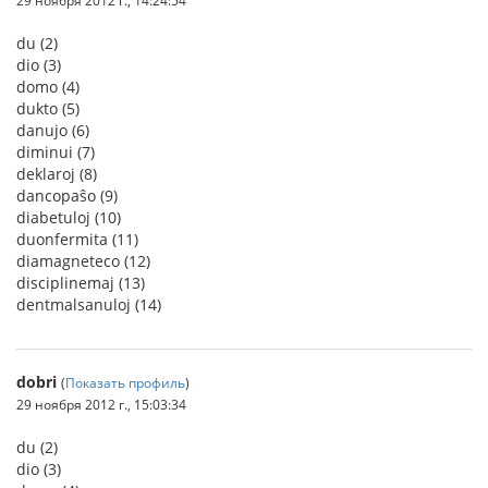
29 ноября 2012 г., 14:24:54
du (2)
dio (3)
domo (4)
dukto (5)
danujo (6)
diminui (7)
deklaroj (8)
dancopaŝo (9)
diabetuloj (10)
duonfermita (11)
diamagneteco (12)
disciplinemaj (13)
dentmalsanuloj (14)
dobri
(
Показать профиль
)
29 ноября 2012 г., 15:03:34
du (2)
dio (3)