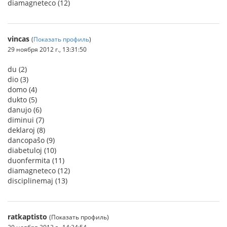
diamagneteco (12)
vincas
(
Показать профиль
)
29 ноября 2012 г., 13:31:50
du (2)
dio (3)
domo (4)
dukto (5)
danujo (6)
diminui (7)
deklaroj (8)
dancopaŝo (9)
diabetuloj (10)
duonfermita (11)
diamagneteco (12)
disciplinemaj (13)
ratkaptisto
(Показать профиль)