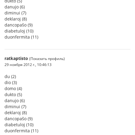
dukto (5)
danujo (6)
diminui (7)
deklaroj (8)
dancopaŝo (9)
diabetuloj (10)
duonfermita (11)
ratkaptisto
(Показать профиль)
29 ноября 2012 г., 10:46:13
du (2)
dio (3)
domo (4)
dukto (5)
danujo (6)
diminui (7)
deklaroj (8)
dancopaŝo (9)
diabetuloj (10)
duonfermita (11)