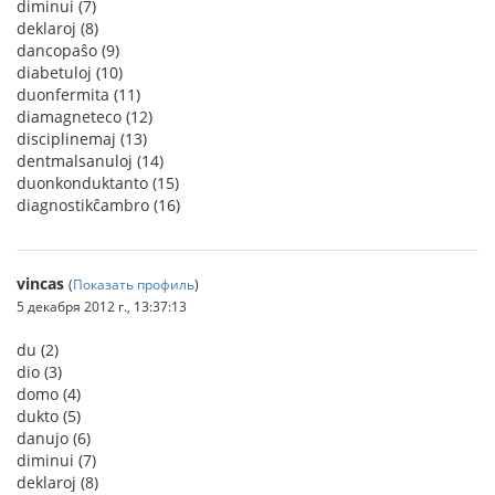
diminui (7)
deklaroj (8)
dancopaŝo (9)
diabetuloj (10)
duonfermita (11)
diamagneteco (12)
disciplinemaj (13)
dentmalsanuloj (14)
duonkonduktanto (15)
diagnostikĉambro (16)
vincas
(
Показать профиль
)
5 декабря 2012 г., 13:37:13
du (2)
dio (3)
domo (4)
dukto (5)
danujo (6)
diminui (7)
deklaroj (8)