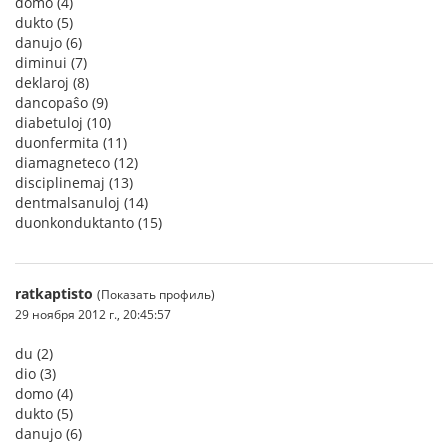
domo (4)
dukto (5)
danujo (6)
diminui (7)
deklaroj (8)
dancopaŝo (9)
diabetuloj (10)
duonfermita (11)
diamagneteco (12)
disciplinemaj (13)
dentmalsanuloj (14)
duonkonduktanto (15)
ratkaptisto
(Показать профиль)
29 ноября 2012 г., 20:45:57
du (2)
dio (3)
domo (4)
dukto (5)
danujo (6)