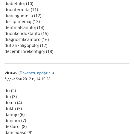
diabetuloj (10)
duonfermita (11)
diamagneteco (12)
disciplinemaj (13)
dentmalsanuloj (14)
duonkonduktanto (15)
diagnostikĉambro (16)
duflankoligopoloj (17)
decembrorekontiĝoj (18)
vincas
(
Показать профиль
)
6 декабря 2012 г., 14:19:28
du (2)
dio (3)
domo (4)
dukto (5)
danujo (6)
diminui (7)
deklaroj (8)
dancopaŝo (9)