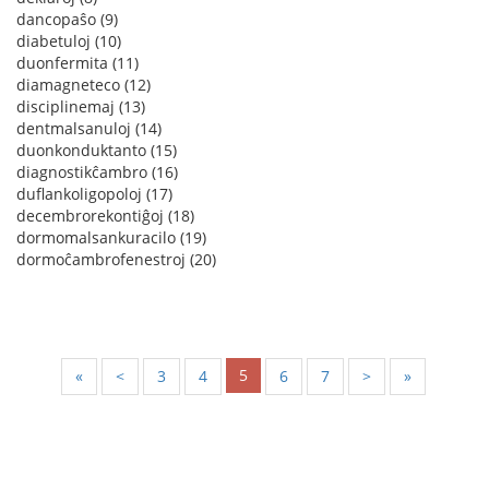
dancopaŝo (9)
diabetuloj (10)
duonfermita (11)
diamagneteco (12)
disciplinemaj (13)
dentmalsanuloj (14)
duonkonduktanto (15)
diagnostikĉambro (16)
duflankoligopoloj (17)
decembrorekontiĝoj (18)
dormomalsankuracilo (19)
dormoĉambrofenestroj (20)
5
«
<
3
4
6
7
>
»