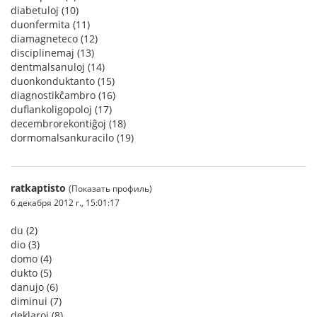
diabetuloj (10)
duonfermita (11)
diamagneteco (12)
disciplinemaj (13)
dentmalsanuloj (14)
duonkonduktanto (15)
diagnostikĉambro (16)
duflankoligopoloj (17)
decembrorekontiĝoj (18)
dormomalsankuracilo (19)
ratkaptisto
(Показать профиль)
6 декабря 2012 г., 15:01:17
du (2)
dio (3)
domo (4)
dukto (5)
danujo (6)
diminui (7)
deklaroj (8)