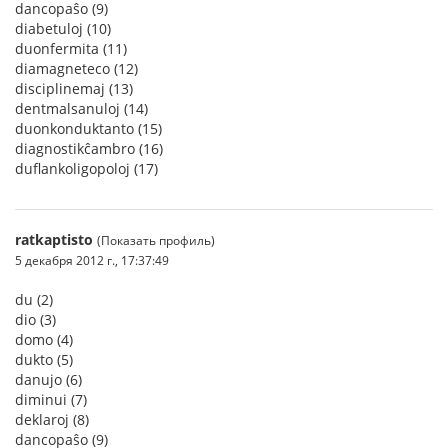
dancopaŝo (9)
diabetuloj (10)
duonfermita (11)
diamagneteco (12)
disciplinemaj (13)
dentmalsanuloj (14)
duonkonduktanto (15)
diagnostikĉambro (16)
duflankoligopoloj (17)
ratkaptisto
(Показать профиль)
5 декабря 2012 г., 17:37:49
du (2)
dio (3)
domo (4)
dukto (5)
danujo (6)
diminui (7)
deklaroj (8)
dancopaŝo (9)