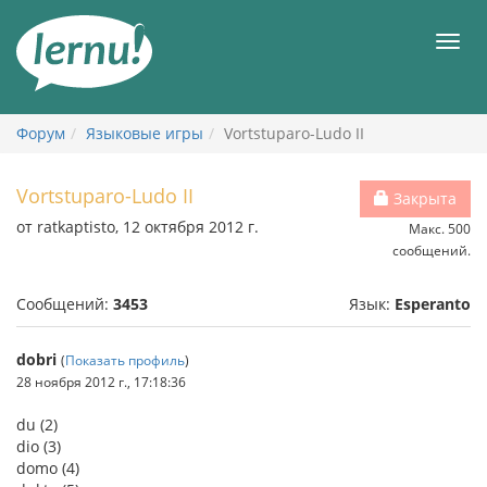
К
содержанию
Мен
Форум
Языковые игры
Vortstuparo-Ludo II
Vortstuparo-Ludo II
Закрыта
от ratkaptisto, 12 октября 2012 г.
Макс. 500
сообщений.
Сообщений:
3453
Язык:
Esperanto
dobri
(
Показать профиль
)
28 ноября 2012 г., 17:18:36
du (2)
dio (3)
domo (4)