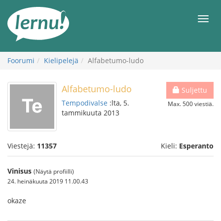
Tästä
sisältöön
Men
Foorumi
Kielipelejä
Alfabetumo-ludo
Alfabetumo-ludo
Suljettu
Tempodivalse
:lta, 5.
Max. 500 viestiä.
tammikuuta 2013
Viestejä:
11357
Kieli:
Esperanto
Vinisus
(Näytä profiilli)
24. heinäkuuta 2019 11.00.43
okaze