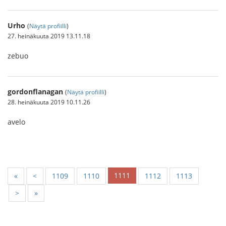
Urho
(
Näytä profiilli
)
27. heinäkuuta 2019 13.11.18
zebuo
gordonflanagan
(
Näytä profiilli
)
28. heinäkuuta 2019 10.11.26
avelo
1111
«
<
1109
1110
1112
1113
>
»