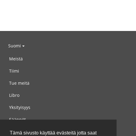
Suomi
Meistä
Tiimi
Tue meitä
Libro
Yksityisyys
Säännöt
Ota yhteyttä meihin
Tämä sivusto käyttää evästeitä jotta saat