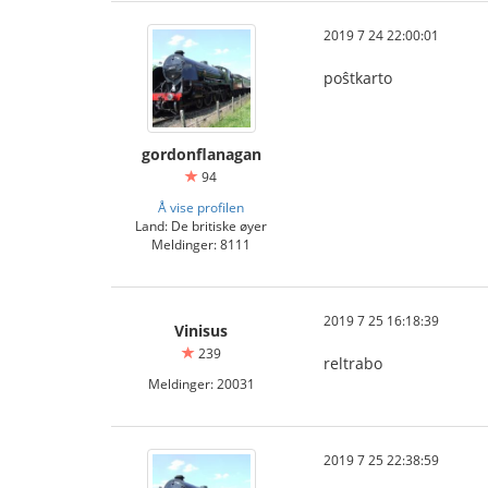
2019 7 24 22:00:01
poŝtkarto
gordonflanagan
94
Å vise profilen
Land: De britiske øyer
Meldinger: 8111
2019 7 25 16:18:39
Vinisus
239
reltrabo
Meldinger: 20031
2019 7 25 22:38:59