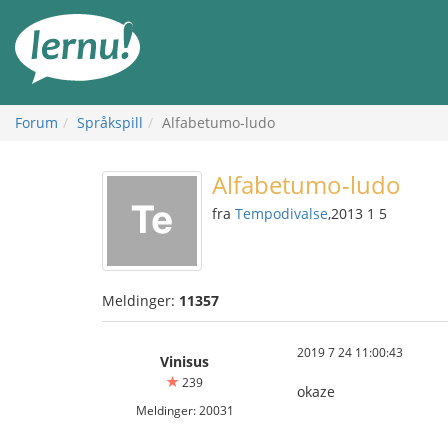
Til
innholdet
Forum
Språkspill
Alfabetumo-ludo
Alfabetumo-ludo
fra
Tempodivalse
,2013 1 5
Meldinger:
11357
2019 7 24 11:00:43
Vinisus
239
okaze
Meldinger: 20031