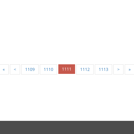
1111
«
<
1109
1110
1112
1113
>
»