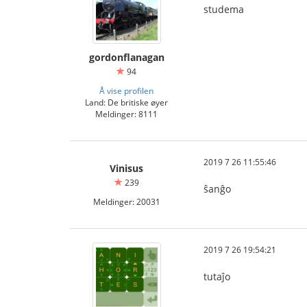
studema
gordonflanagan
94
Å vise profilen
Land: De britiske øyer
Meldinger: 8111
2019 7 26 11:55:46
Vinisus
239
ŝanĝo
Meldinger: 20031
2019 7 26 19:54:21
tutaĵo