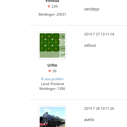
Vinisus
239
vendejo
Meldinger: 20031
2019 7 27 13:11:18
zebuo
Urho
39
Å vise profilen
Land: Finnland
Meldinger: 1306
2019 7 28 10:11:26
avelo