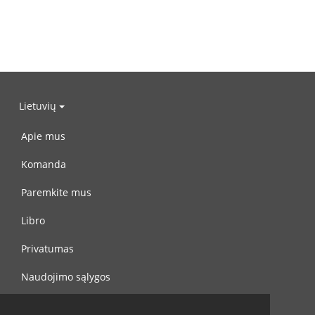
Lietuvių
Apie mus
Komanda
Paremkite mus
Libro
Privatumas
Naudojimo sąlygos
Susisiekite su mumis