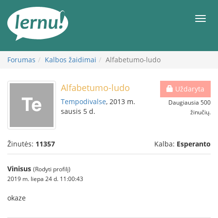
Į
turinį
Meni
Forumas
Kalbos žaidimai
Alfabetumo-ludo
Alfabetumo-ludo
Uždaryta
Tempodivalse
, 2013 m.
Daugiausia 500
sausis 5 d.
žinučių.
Žinutės:
11357
Kalba:
Esperanto
Vinisus
(Rodyti profilį)
2019 m. liepa 24 d. 11:00:43
okaze