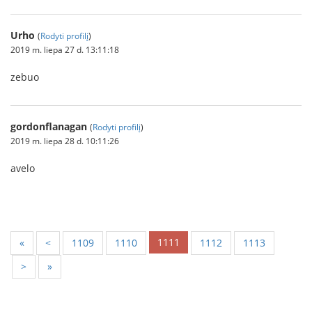
Urho
(
Rodyti profilį
)
2019 m. liepa 27 d. 13:11:18
zebuo
gordonflanagan
(
Rodyti profilį
)
2019 m. liepa 28 d. 10:11:26
avelo
1111
«
<
1109
1110
1112
1113
>
»