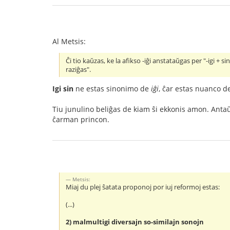
Al Metsis:
Ĉi tio kaŭzas, ke la afikso -iĝi anstataŭgas per "-igi + 
raziĝas".
Igi sin
ne estas sinonimo de
iĝi
, ĉar estas nuanco d
Tiu junulino beliĝas de kiam ŝi ekkonis amon. Antaŭe
ĉarman princon.
Metsis:
Miaj du plej ŝatata proponoj por iuj reformoj estas:
(...)
2) malmultigi diversajn so-similajn sonojn