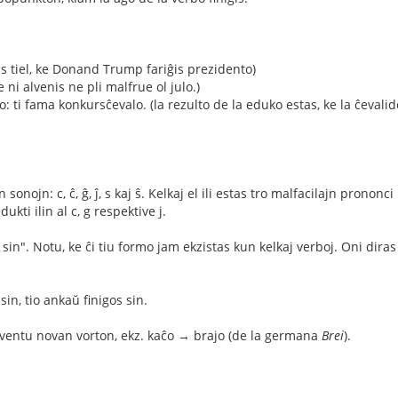
is tiel, ke Donand Trump fariĝis prezidento)
e ni alvenis ne pli malfrue ol julo.)
tro: ti fama konkursĉevalo. (la rezulto de la eduko estas, ke la ĉevalid
ojn: c, ĉ, ĝ, ĵ, s kaj ŝ. Kelkaj el ili estas tro malfacilajn prononci k
ukti ilin al c, g respektive j.
 + sin". Notu, ke ĉi tiu formo jam ekzistas kun kelkaj verboj. Oni dir
in, tio ankaŭ finigos sin.
, inventu novan vorton, ekz. kaĉo → brajo (de la germana
Brei
).