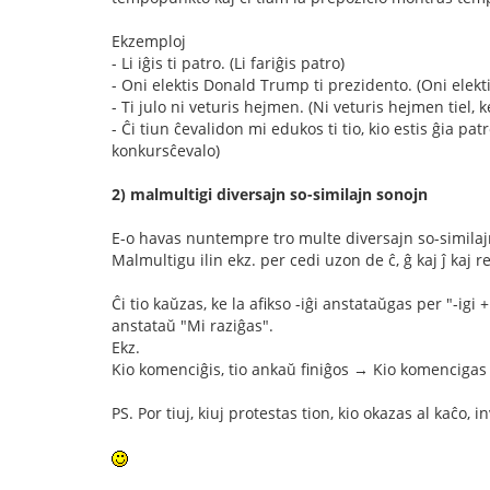
Ekzemploj
- Li iĝis ti patro. (Li fariĝis patro)
- Oni elektis Donald Trump ti prezidento. (Oni elekt
- Ti julo ni veturis hejmen. (Ni veturis hejmen tiel, k
- Ĉi tiun ĉevalidon mi edukos ti tio, kio estis ĝia pa
konkursĉevalo)
2) malmultigi diversajn so-similajn sonojn
E-o havas nuntempre tro multe diversajn so-similajn son
Malmultigu ilin ekz. per cedi uzon de ĉ, ĝ kaj ĵ kaj red
Ĉi tio kaŭzas, ke la afikso -iĝi anstataŭgas per "-igi
anstataŭ "Mi raziĝas".
Ekz.
Kio komenciĝis, tio ankaŭ finiĝos → Kio komencigas s
PS. Por tiuj, kiuj protestas tion, kio okazas al kaĉo