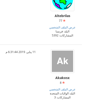
Altebrilas
77
عرض الملف الشخصي
البلد: فرنسا
المشاركات: 5392
11 يناير، 2019 6:31:44 م
Akakosx
8
عرض الملف الشخصي
البلد: الولايات المتحدة
المشاركات: 3