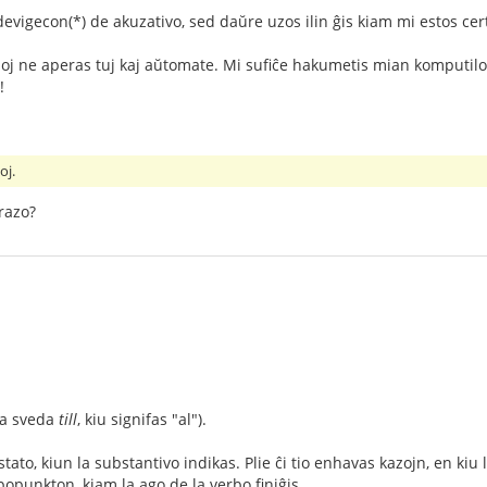
vigecon(*) de akuzativo, sed daŭre uzos ilin ĝis kiam mi estos certa
loj ne aperas tuj kaj aŭtomate. Mi sufiĉe hakumetis mian komputilo
!
oj.
razo?
 la sveda
till
, kiu signifas "al").
stato, kiun la substantivo indikas. Plie ĉi tio enhavas kazojn, en kiu
opunkton, kiam la ago de la verbo finiĝis.