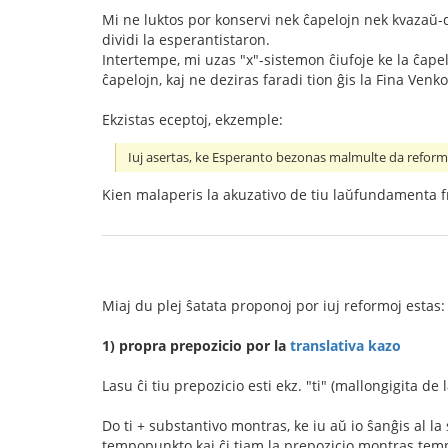
Mi ne luktos por konservi nek ĉapelojn nek kvazaŭ-de
dividi la esperantistaron.
Intertempe, mi uzas "x"-sistemon ĉiufoje ke la ĉape
ĉapelojn, kaj ne deziras faradi tion ĝis la Fina Venko
Ekzistas eceptoj, ekzemple:
Iuj asertas, ke Esperanto bezonas malmulte da reform
Kien malaperis la akuzativo de tiu laŭfundamenta f
Miaj du plej ŝatata proponoj por iuj reformoj estas:
1) propra prepozicio por la
translativa kazo
Lasu ĉi tiu prepozicio esti ekz. "ti" (mallongigita de
Do ti + substantivo montras, ke iu aŭ io ŝanĝis al la 
tempopunkto kaj ĉi tiam la prepozicio montras temp