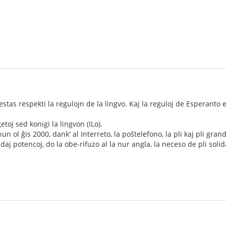
tas respekti la regulojn de la lingvo. Kaj la reguloj de Esperanto es
oj sed konigi la lingvon (ILo).
un ol ĝis 2000, dank' al Interreto, la poŝtelefono, la pli kaj pli gra
j potencoj, do la obe-rifuzo al la nur angla, la neceso de pli solid