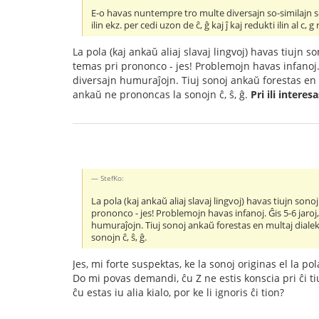
E-o havas nuntempre tro multe diversajn so-similajn sonojn
ilin ekz. per cedi uzon de ĉ, ĝ kaj ĵ kaj redukti ilin al c, g
La pola (kaj ankaŭ aliaj slavaj lingvoj) havas tiujn s
temas pri prononco - jes! Problemojn havas infanoj. Ĝi
diversajn humuraĵojn. Tiuj sonoj ankaŭ forestas en
ankaŭ ne prononcas la sonojn ĉ, ŝ, ĝ.
Pri ili interes
StefKo:
La pola (kaj ankaŭ aliaj slavaj lingvoj) havas tiujn sono
prononco - jes! Problemojn havas infanoj. Ĝis 5-6 jaroj, 
humuraĵojn. Tiuj sonoj ankaŭ forestas en multaj diale
sonojn ĉ, ŝ, ĝ.
Jes, mi forte suspektas, ke la sonoj originas el la pol
Do mi povas demandi, ĉu Z ne estis konscia pri ĉi ti
ĉu estas iu alia kialo, por ke li ignoris ĉi tion?