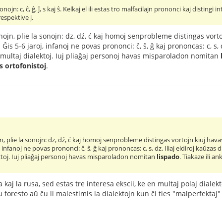
: c, ĉ, ĝ, ĵ, s kaj ŝ. Kelkaj el ili estas tro malfacilajn prononci kaj distingi in
 respektive j.
onojn, plie la sonojn: dz, dź, ć kaj homoj senprobleme distingas vorto
s 5-6 jaroj, infanoj ne povas prononci: ĉ, ŝ, ĝ kaj prononcas: c, s, d
 multaj dialektoj. Iuj pliaĝaj personoj havas misparoladon nomitan
as ortofonistoj
.
jn, plie la sonojn: dz, dź, ć kaj homoj senprobleme distingas vortojn kiuj havas
infanoj ne povas prononci: ĉ, ŝ, ĝ kaj prononcas: c, s, dz. Iliaj eldiroj kaŭzas 
ktoj. Iuj pliaĝaj personoj havas misparoladon nomitan
lispado
. Tiakaze ili a
a kaj la rusa, sed estas tre interesa ekscii, ke en multaj polaj dialekt
u foresto aŭ ĉu li malestimis la dialektojn kun ĉi ties "malperfekta