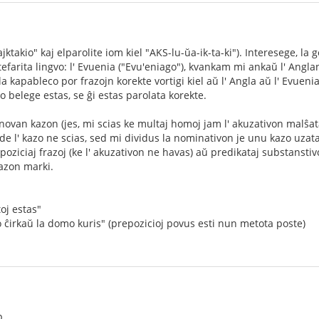
takio" kaj elparolite iom kiel "AKS-lu-ŭa-ik-ta-ki"). Interesege, la g
tefarita lingvo: l' Evuenia ("Evu'eniago"), kvankam mi ankaŭ l' Anglan
 kapableco por frazojn korekte vortigi kiel aŭ l' Angla aŭ l' Evuenia
vo belege estas, se ĝi estas parolata korekte.
novan kazon (jes, mi scias ke multaj homoj jam l' akuzativon malŝat
de l' kazo ne scias, sed mi dividus la nominativon je unu kazo uzat
poziciaj frazoj (ke l' akuzativon ne havas) aŭ predikataj substanstivoj
kazon marki.
oj estas"
irkaŭ la domo kuris" (prepozicioj povus esti nun metota poste)
p.