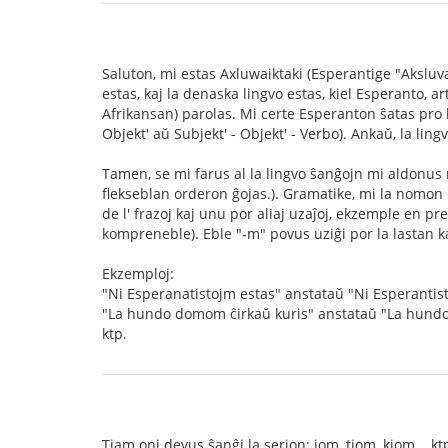
Saluton, mi estas Axluwaiktaki (Esperantige "Aksluvajk
estas, kaj la denaska lingvo estas, kiel Esperanto, ar
Afrikansan) parolas. Mi certe Esperanton ŝatas pro la
Objekt' aŭ Subjekt' - Objekt' - Verbo). Ankaŭ, la ling
Tamen, se mi farus al la lingvo ŝanĝojn mi aldonus 
flekseblan orderon ĝojas.). Gramatike, mi la nomon 
de l' frazoj kaj unu por aliaj uzaĵoj, ekzemple en pre
kompreneble). Eble "-m" povus uziĝi por la lastan 
Ekzemploj:
"Ni Esperanatistojm estas" anstataŭ "Ni Esperantist
"La hundo domom ĉirkaŭ kuris" anstataŭ "La hundo ĉ
ktp.
Tiam oni devus ŝanĝi la serion: iom, tiom, kiom... kt