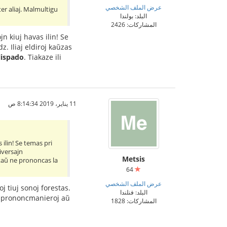
عرض الملف الشخصي
ter aliaj. Malmultigu
البلد: بولندا
المشاركات: 2426
jn kiuj havas ilin! Se
z. Iliaj eldiroj kaŭzas
lispado
. Tiakaze ili
11 يناير، 2019 8:14:34 ص
 ilin! Se temas pri
diversajn
Metsis
nkaŭ ne prononcas la
64
عرض الملف الشخصي
oj tiuj sonoj forestas.
البلد: فنلندا
j" prononcmanieroj aŭ
المشاركات: 1828