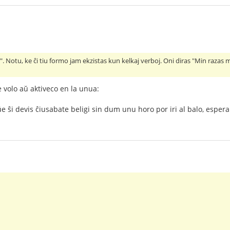
sin". Notu, ke ĉi tiu formo jam ekzistas kun kelkaj verboj. Oni diras "Min razas
e volo aŭ aktiveco en la unua:
 ŝi devis ĉiusabate beligi sin dum unu horo por iri al balo, espera