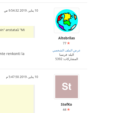
10 يناير، 2019 9:54:32 ص
 min" anstataŭ "Mi
Altebrilas
77
عرض الملف الشخصي
nte renkonti la
البلد: فرنسا
المشاركات: 5392
10 يناير، 2019 5:47:50 م
StefKo
44