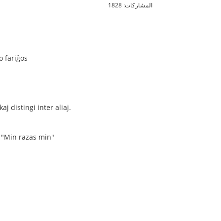
المشاركات: 1828
o fariĝos
aj distingi inter aliaj.
as "Min razas min"