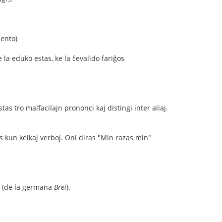
dento)
e la eduko estas, ke la ĉevalido fariĝos
stas tro malfacilajn prononci kaj distingi inter aliaj.
tas kun kelkaj verboj. Oni diras "Min razas min"
jo (de la germana
Brei
).