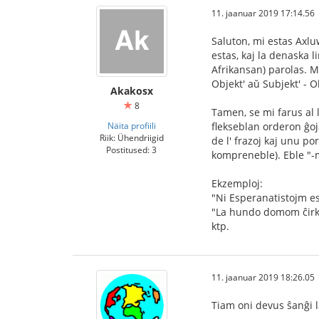
11. jaanuar 2019 17:14.56
Saluton, mi estas Axluw
estas, kaj la denaska l
Afrikansan) parolas. Mi
Objekt' aŭ Subjekt' - O
Akakosx
8
Tamen, se mi farus al 
Näita profiili
flekseblan orderon ĝoj
Riik: Ühendriigid
de l' frazoj kaj unu po
Postitused: 3
kompreneble). Eble "-m
Ekzemploj:
"Ni Esperanatistojm es
"La hundo domom ĉirka
ktp.
11. jaanuar 2019 18:26.05
Tiam oni devus ŝanĝi la