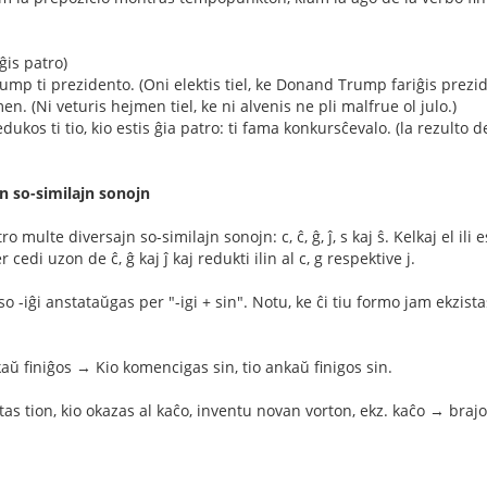
riĝis patro)
rump ti prezidento. (Oni elektis tiel, ke Donand Trump fariĝis prezi
men. (Ni veturis hejmen tiel, ke ni alvenis ne pli malfrue ol julo.)
edukos ti tio, kio estis ĝia patro: ti fama konkursĉevalo. (la rezulto d
jn so-similajn sonojn
multe diversajn so-similajn sonojn: c, ĉ, ĝ, ĵ, s kaj ŝ. Kelkaj el ili e
 cedi uzon de ĉ, ĝ kaj ĵ kaj redukti ilin al c, g respektive j.
ikso -iĝi anstataŭgas per "-igi + sin". Notu, ke ĉi tiu formo jam ekzis
aŭ finiĝos → Kio komencigas sin, tio ankaŭ finigos sin.
estas tion, kio okazas al kaĉo, inventu novan vorton, ekz. kaĉo → bra