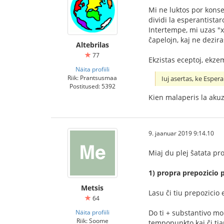
Mi ne luktos por konse
dividi la esperantistar
Intertempe, mi uzas "x
ĉapelojn, kaj ne dezira
Altebrilas
77
Ekzistas eceptoj, ekze
Näita profiili
Riik: Prantsusmaa
Iuj asertas, ke Espe
Postitused: 5392
Kien malaperis la aku
9. jaanuar 2019 9:14.10
Miaj du plej ŝatata pr
1) propra prepozicio 
Metsis
Lasu ĉi tiu prepozicio 
64
Näita profiili
Do ti + substantivo mon
Riik: Soome
tempopunkto kaj ĉi tia