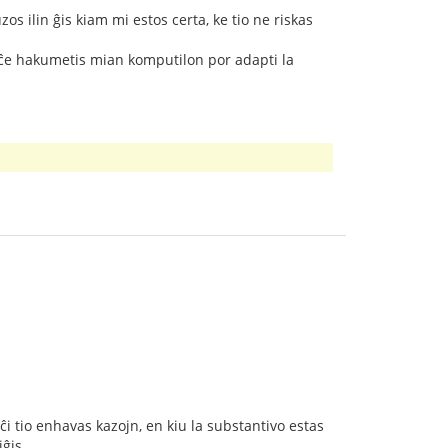
s ilin ĝis kiam mi estos certa, ke tio ne riskas
fiĉe hakumetis mian komputilon por adapti la
 ĉi tio enhavas kazojn, en kiu la substantivo estas
ĝis.