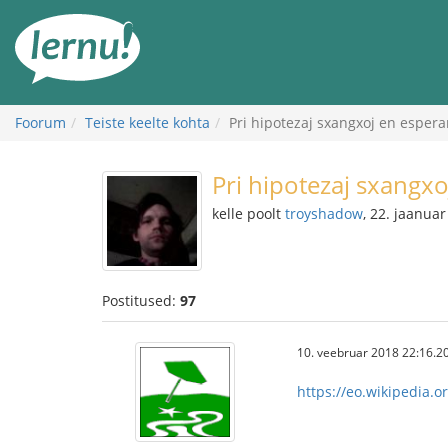
Sisu
juurde
Foorum
Teiste keelte kohta
Pri hipotezaj sxangxoj en espera
Pri hipotezaj sxangx
kelle poolt
troyshadow
, 22. jaanua
Postitused:
97
10. veebruar 2018 22:16.2
https://eo.wikipedia.o