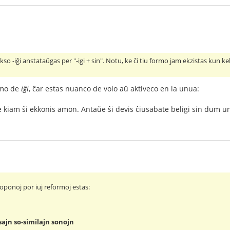
fikso -iĝi anstataŭgas per "-igi + sin". Notu, ke ĉi tiu formo jam ekzistas kun 
imo de
iĝi
, ĉar estas nuanco de volo aŭ aktiveco en la unua:
e kiam ŝi ekkonis amon. Antaŭe ŝi devis ĉiusabate beligi sin dum unu
roponoj por iuj reformoj estas:
sajn so-similajn sonojn