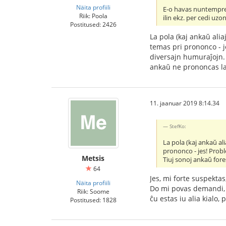
Näita profiili
E-o havas nuntempre tr
Riik: Poola
ilin ekz. per cedi uzon 
Postitused: 2426
La pola (kaj ankaŭ alia
temas pri prononco - je
diversajn humuraĵojn. 
ankaŭ ne prononcas la 
11. jaanuar 2019 8:14.34
StefKo:
La pola (kaj ankaŭ ali
prononco - jes! Proble
Metsis
Tiuj sonoj ankaŭ for
64
Jes, mi forte suspektas,
Näita profiili
Do mi povas demandi, ĉ
Riik: Soome
ĉu estas iu alia kialo, p
Postitused: 1828