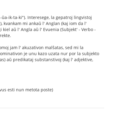
a-ik-ta-ki"). Interesege, la gepatroj lingvistoj
o"), kvankam mi ankaŭ l' Anglan (kaj iom da l'
kiel aŭ l' Angla aŭ l' Evuenia (Subjekt' - Verbo -
rekte.
omoj jam l' akuzativon malŝatas, sed mi la
 nominativon je unu kazo uzata nur por la subjekto
as) aŭ predikataj substanstivoj (kaj l' adjektive,
vus esti nun metota poste)