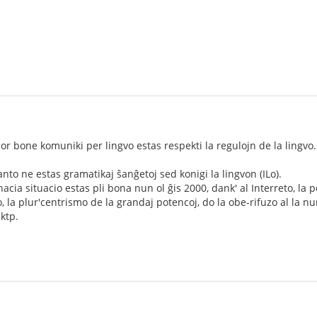
or bone komuniki per lingvo estas respekti la regulojn de la lingvo. 
to ne estas gramatikaj ŝanĝetoj sed konigi la lingvon (ILo).
nacia situacio estas pli bona nun ol ĝis 2000, dank' al Interreto, la p
la plur'centrismo de la grandaj potencoj, do la obe-rifuzo al la nur
ktp.