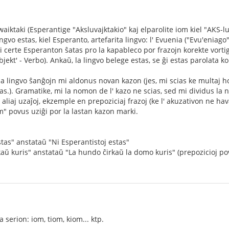
aiktaki (Esperantige "Aksluvajktakio" kaj elparolite iom kiel "AKS-lu-ŭ
ingvo estas, kiel Esperanto, artefarita lingvo: l' Evuenia ("Evu'eniag
 certe Esperanton ŝatas pro la kapableco por frazojn korekte vortigi 
bjekt' - Verbo). Ankaŭ, la lingvo belege estas, se ĝi estas parolata ko
la lingvo ŝanĝojn mi aldonus novan kazon (jes, mi scias ke multaj h
as.). Gramatike, mi la nomon de l' kazo ne scias, sed mi dividus la
r aliaj uzaĵoj, ekzemple en prepoziciaj frazoj (ke l' akuzativon ne hav
" povus uziĝi por la lastan kazon marki.
tas" anstataŭ "Ni Esperantistoj estas"
ŭ kuris" anstataŭ "La hundo ĉirkaŭ la domo kuris" (prepozicioj po
 serion: iom, tiom, kiom... ktp.