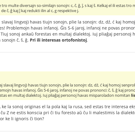
o multe diversajn so-similajn sonojn: c, ĉ, ĝ, ĵ, s kaj ŝ. Kelkaj el ili estas tro 
de ĉ, ĝ kaj ĵ kaj redukti ilin al c, g respektive j.
j slavaj lingvoj) havas tiujn sonojn, plie la sonojn: dz, dź, ć kaj hom
s! Problemojn havas infanoj. Ĝis 5-6 jaroj, infanoj ne povas prononci: 
Tiuj sonoj ankaŭ forestas en multaj dialektoj. Iuj pliaĝaj person
sonojn ĉ, ŝ, ĝ.
Pri ili interesas ortofonistoj
.
aj slavaj lingvoj) havas tiujn sonojn, plie la sonojn: dz, dź, ć kaj homoj senpr
mojn havas infanoj. Ĝis 5-6 jaroj, infanoj ne povas prononci: ĉ, ŝ, ĝ kaj pronon
estas en multaj dialektoj. Iuj pliaĝaj personoj havas misparoladon nomitan
l
 ke la sonoj originas el la pola kaj la rusa, sed estas tre interesa eks
u Z ne estis konscia pri ĉi tiu foresto aŭ ĉu li malestimis la diale
or ke li ignoris ĉi tion?