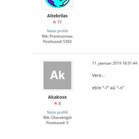
Altebrilas
77
Näita profiili
Riik: Prantsusmaa
Postitused: 5392
11. jaanuar 2019 18:31.44
Vere...
eble "-l" aŭ "-s"
Akakosx
8
Näita profiili
Riik: Ühendriigid
Postitused: 3