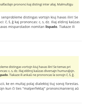
malfacilajn prononci kaj distingi inter aliaj. Malmultigu
oj senprobleme distingas vortojn kiuj havas ilin! Se
ĉ, ŝ, ĝ kaj prononcas: c, s, dz. Iliaj eldiroj kaŭzas
oj havas misparoladon nomitan
lispado
. Tiakaze ili
obleme distingas vortojn kiuj havas ilin! Se temas pri
cas: c, s, dz. Iliaj eldiroj kaŭzas diversajn humuraĵojn.
ispado
. Tiakaze ili ankaŭ ne prononcas la sonojn ĉ, ŝ, ĝ.
cii, ke en multaj polaj dialektoj tiuj sonoj forestas.
ktojn kun ĉi ties "malperfektaj" prononcmanieroj aŭ