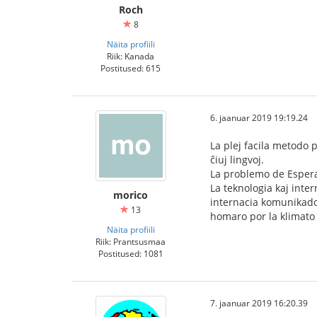
Roch
8
Näita profiili
Riik: Kanada
Postitused: 615
6. jaanuar 2019 19:19.24
La plej facila metodo p
ĉiuj lingvoj.
La problemo de Esperan
La teknologia kaj inter
morico
internacia komunikado, 
13
homaro por la klimato 
Näita profiili
Riik: Prantsusmaa
Postitused: 1081
7. jaanuar 2019 16:20.39