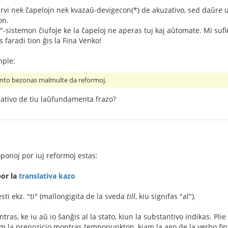
rvi nek ĉapelojn nek kvazaŭ-devigecon(*) de akuzativo, sed daŭre uzo
on.
"-sistemon ĉiufoje ke la ĉapeloj ne aperas tuj kaj aŭtomate. Mi su
s faradi tion ĝis la Fina Venko!
mple:
ranto bezonas malmulte da reformoj.
zativo de tiu laŭfundamenta frazo?
oponoj por iuj reformoj estas:
por la
translativa kazo
esti ekz. "ti" (mallongigita de la sveda
till
, kiu signifas "al").
tras, ke iu aŭ io ŝanĝis al la stato, kiun la substantivo indikas. Plie
m la prepozicio montras tempopunkton, kiam la ago de la verbo fini