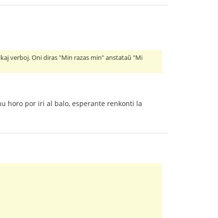
kelkaj verboj. Oni diras "Min razas min" anstataŭ "Mi
 horo por iri al balo, esperante renkonti la