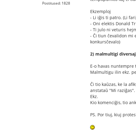
Postitused: 1828
Ekzemploj
- Li iĝis ti patro. (Li fa
- Oni elektis Donald T
- Ti julo ni veturis hej
- Ĉi tiun ĉevalidon mi 
konkursĉevalo)
2) malmultigi diversa
E-o havas nuntempre tro 
Malmultigu ilin ekz. per
Ĉi tio kaŭzas, ke la af
anstataŭ "Mi raziĝas".
Ekz.
Kio komenciĝis, tio ank
PS. Por tiuj, kiuj prot