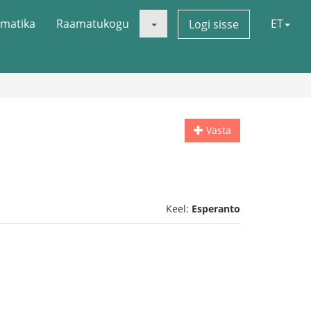
matika
Raamatukogu
ET
Logi sisse
Vasta
Keel:
Esperanto