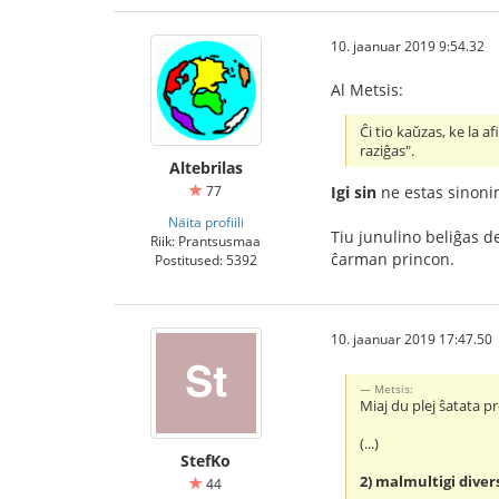
10. jaanuar 2019 9:54.32
Al Metsis:
Ĉi tio kaŭzas, ke la a
raziĝas".
Altebrilas
Igi sin
ne estas sinon
77
Näita profiili
Tiu junulino beliĝas d
Riik: Prantsusmaa
ĉarman princon.
Postitused: 5392
10. jaanuar 2019 17:47.50
Metsis:
Miaj du plej ŝatata p
(...)
StefKo
2) malmultigi diver
44