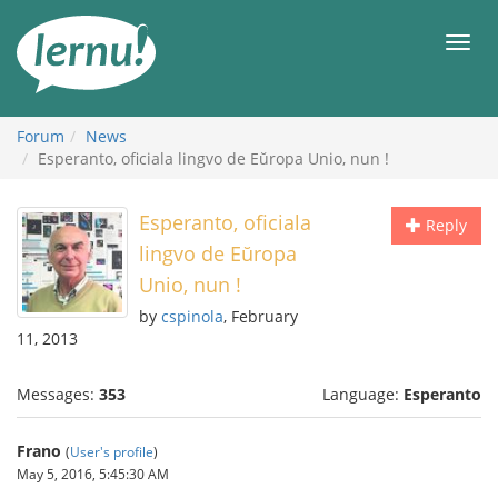
Skip
to
Men
the
content
Forum
News
Esperanto, oficiala lingvo de Eŭropa Unio, nun !
Esperanto, oficiala
Reply
lingvo de Eŭropa
Unio, nun !
by
cspinola
, February
11, 2013
Messages:
353
Language:
Esperanto
Frano
(
User's profile
)
May 5, 2016, 5:45:30 AM