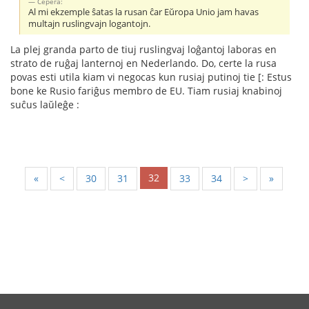
Серёга:
Al mi ekzemple ŝatas la rusan ĉar Eŭropa Unio jam havas
multajn ruslingvajn logantojn.
La plej granda parto de tiuj ruslingvaj loĝantoj laboras en
strato de ruĝaj lanternoj en Nederlando. Do, certe la rusa
povas esti utila kiam vi negocas kun rusiaj putinoj tie [: Estus
bone ke Rusio fariĝus membro de EU. Tiam rusiaj knabinoj
suĉus laŭleĝe :
32
«
<
30
31
33
34
>
»