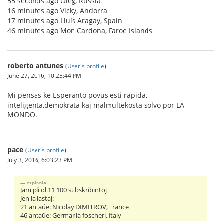
55 seconds ago Oleg, Russia
16 minutes ago Vicky, Andorra
17 minutes ago Lluís Aragay, Spain
46 minutes ago Mon Cardona, Faroe Islands
roberto antunes
(
User's profile
)
June 27, 2016, 10:23:44 PM
Mi pensas ke Esperanto povus esti rapida,
inteligenta,demokrata kaj malmultekosta solvo por LA
MONDO.
pace
(
User's profile
)
July 3, 2016, 6:03:23 PM
cspinola:
Jam pli ol 11 100 subskribintoj
Jen la lastaj:
21 antaŭe: Nicolay DIMITROV, France
46 antaŭe: Germania foscheri, Italy