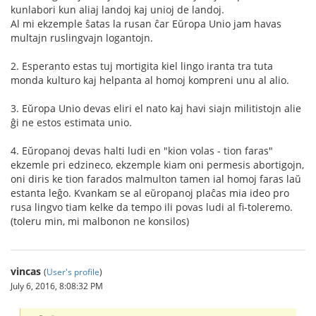
kunlabori kun aliaj landoj kaj unioj de landoj.
Al mi ekzemple ŝatas la rusan ĉar Eŭropa Unio jam havas
multajn ruslingvajn logantojn.
2. Esperanto estas tuj mortigita kiel lingo iranta tra tuta
monda kulturo kaj helpanta al homoj kompreni unu al alio.
3. Eŭropa Unio devas eliri el nato kaj havi siajn militistojn alie
ĝi ne estos estimata unio.
4. Eŭropanoj devas halti ludi en "kion volas - tion faras"
ekzemle pri edzineco, ekzemple kiam oni permesis abortigojn,
oni diris ke tion farados malmulton tamen ial homoj faras laŭ
estanta leĝo. Kvankam se al eŭropanoj plaĉas mia ideo pro
rusa lingvo tiam kelke da tempo ili povas ludi al fi-toleremo.
(toleru min, mi malbonon ne konsilos)
vincas
(
User's profile
)
July 6, 2016, 8:08:32 PM