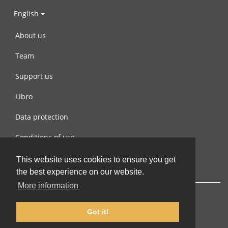
English
About us
Team
Support us
Libro
Data protection
Conditions of use
Contact us
This website uses cookies to ensure you get
the best experience on our website.
More information
Got it!
© 2002-2026 lernu.net |
Impressum