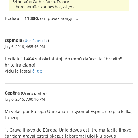
54 antaŭe: Cathie Boen, France
1 horo antaŭe: Younes hac, Algeria
Hodiaŭ =
11'380
, oni povas sonĝi ....
cspinola
(
User's profile
)
July 6, 2016, 4:55:46 PM
Hodiaŭ 11,404 subskribintoj. Ankoraŭ daŭras la "brexita"
britelira elano!
Vidu la lastaj
ĉi tie
Серёга
(User's profile)
July 6, 2016, 7:00:16 PM
Mi volas por Eŭropa Unio alian lingvon ol Esperanto pro kelkaj
kaŭzoj.
1. Grava lingvo de Eŭropa Unio devus esti tre malfacila lingvo
ĉar tiam gravaj estroj okazus laboremaj uloj kiu povus