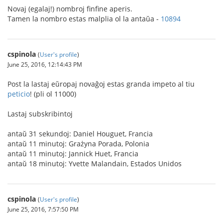
Novaj (egalaj!) nombroj finfine aperis.
Tamen la nombro estas malplia ol la antaŭa -
10894
cspinola
(
User's profile
)
June 25, 2016, 12:14:43 PM
Post la lastaj eŭropaj novaĝoj estas granda impeto al tiu
peticio
! (pli ol 11000)
Lastaj subskribintoj
antaŭ 31 sekundoj: Daniel Houguet, Francia
antaŭ 11 minutoj: Grażyna Porada, Polonia
antaŭ 11 minutoj: Jannick Huet, Francia
antaŭ 18 minutoj: Yvette Malandain, Estados Unidos
cspinola
(
User's profile
)
June 25, 2016, 7:57:50 PM