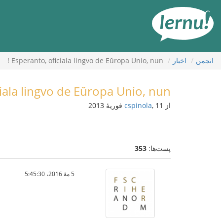
رود
ه
حتوا
انجمن
اخبار
Esperanto, oficiala lingvo de Eŭropa Unio, nun !
iala lingvo de Eŭropa Unio, nun !
از
, 11 فوریهٔ 2013
cspinola
پست‌ها:
353
5 مهٔ 2016،‏ 5:45:30