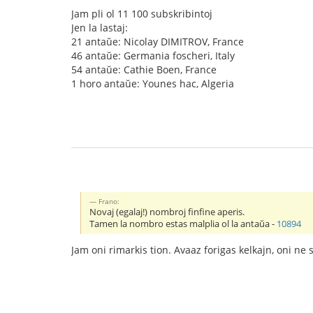
Jam pli ol 11 100 subskribintoj
Jen la lastaj:
21 antaŭe: Nicolay DIMITROV, France
46 antaŭe: Germania foscheri, Italy
54 antaŭe: Cathie Boen, France
1 horo antaŭe: Younes hac, Algeria
Frano:
Novaj (egalaj!) nombroj finfine aperis.
Tamen la nombro estas malplia ol la antaŭa -
10894
Jam oni rimarkis tion. Avaaz forigas kelkajn, oni ne sc