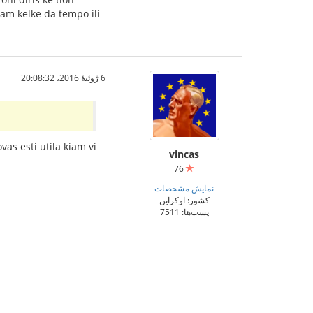
am kelke da tempo ili
6 ژوئیهٔ 2016،‏ 20:08:32
vas esti utila kiam vi
vincas
76
نمایش مشخصات
کشور: اوکراین
پست‌ها: 7511