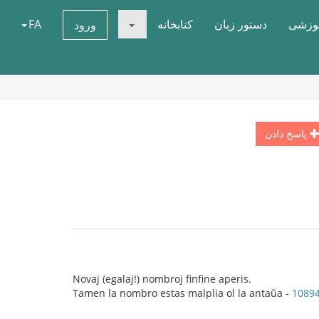
موزشی
دستور زبان
کتابخانه
FA
ورود
پاسخ دادن
Novaj (egalaj!) nombroj finfine aperis.
Tamen la nombro estas malplia ol la antaŭa -
1089