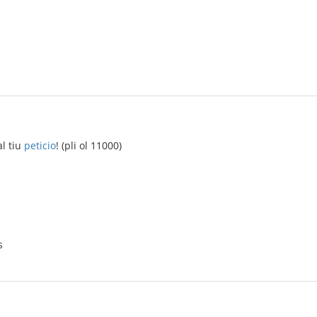
al tiu
peticio
! (pli ol 11000)
s