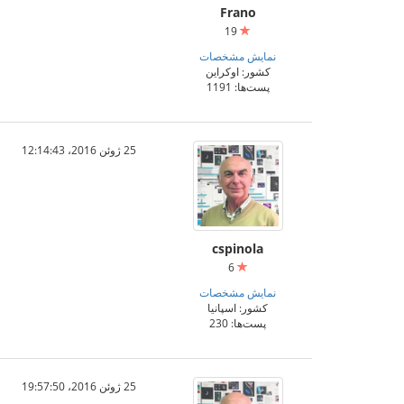
Frano
19
نمایش مشخصات
کشور: اوکراین
پست‌ها: 1191
25 ژوئن 2016،‏ 12:14:43
cspinola
6
نمایش مشخصات
کشور: اسپانیا
پست‌ها: 230
25 ژوئن 2016،‏ 19:57:50