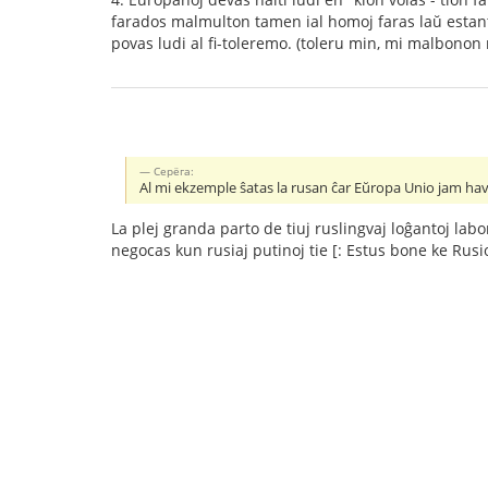
farados malmulton tamen ial homoj faras laŭ estant
povas ludi al fi-toleremo. (toleru min, mi malbonon 
Серёга:
Al mi ekzemple ŝatas la rusan ĉar Eŭropa Unio jam hav
La plej granda parto de tiuj ruslingvaj loĝantoj labo
negocas kun rusiaj putinoj tie [: Estus bone ke Rus