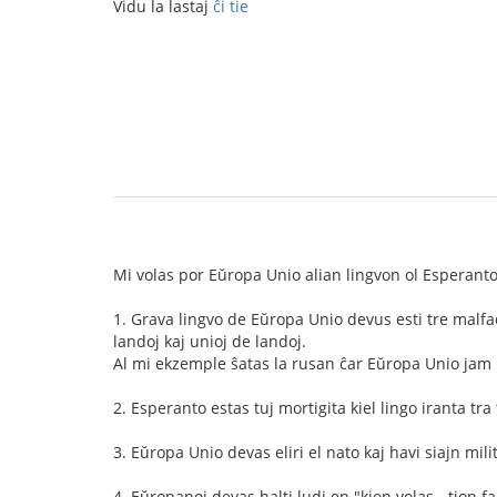
Vidu la lastaj
ĉi tie
Mi volas por Eŭropa Unio alian lingvon ol Esperanto
1. Grava lingvo de Eŭropa Unio devus esti tre malfac
landoj kaj unioj de landoj.
Al mi ekzemple ŝatas la rusan ĉar Eŭropa Unio jam 
2. Esperanto estas tuj mortigita kiel lingo iranta t
3. Eŭropa Unio devas eliri el nato kaj havi siajn mili
4. Eŭropanoj devas halti ludi en "kion volas - tion 