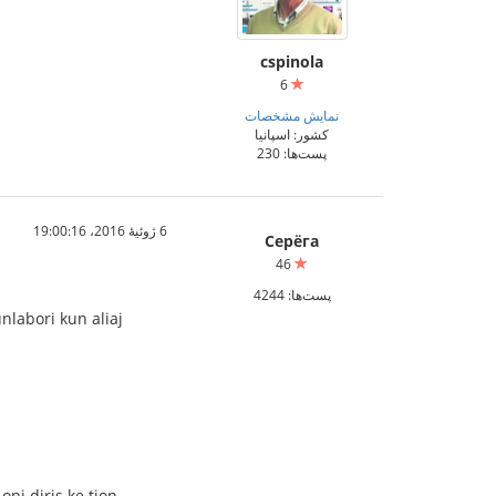
cspinola
6
نمایش مشخصات
کشور: اسپانیا
پست‌ها: 230
6 ژوئیهٔ 2016،‏ 19:00:16
Серёга
46
پست‌ها: 4244
nlabori kun aliaj
oni diris ke tion