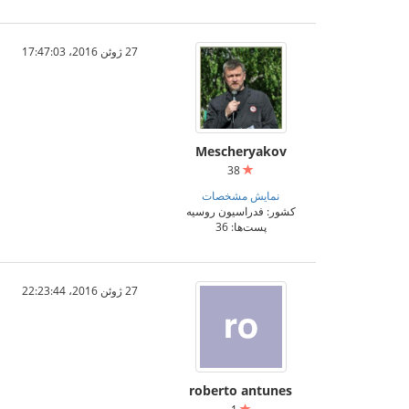
27 ژوئن 2016،‏ 17:47:03
Mescheryakov
38
نمایش مشخصات
کشور: فدراسیون روسیه
پست‌ها: 36
27 ژوئن 2016،‏ 22:23:44
roberto antunes