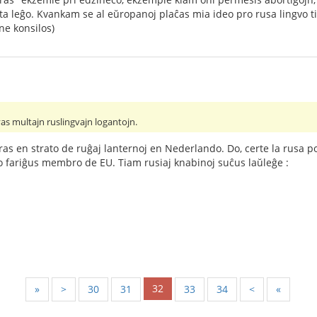
a leĝo. Kvankam se al eŭropanoj plaĉas mia ideo pro rusa lingvo ti
ne konsilos)
as multajn ruslingvajn logantojn.
ras en strato de ruĝaj lanternoj en Nederlando. Do, certe la rusa po
io fariĝus membro de EU. Tiam rusiaj knabinoj suĉus laŭleĝe :
32
«
<
30
31
33
34
>
»