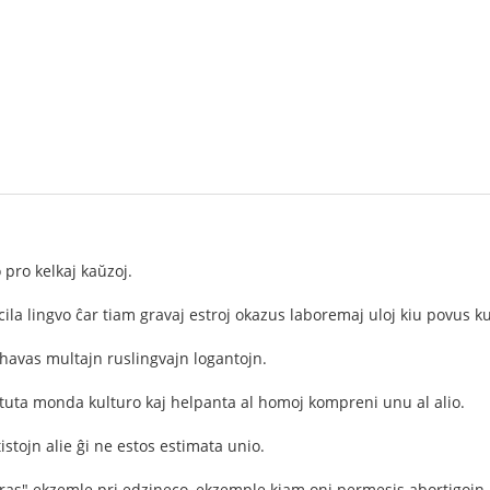
 pro kelkaj kaŭzoj.
ila lingvo ĉar tiam gravaj estroj okazus laboremaj uloj kiu povus ku
havas multajn ruslingvajn logantojn.
ra tuta monda kulturo kaj helpanta al homoj kompreni unu al alio.
tistojn alie ĝi ne estos estimata unio.
faras" ekzemle pri edzineco, ekzemple kiam oni permesis abortigojn, 