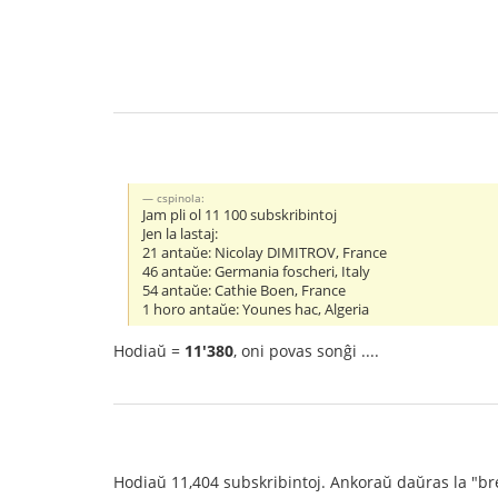
cspinola:
Jam pli ol 11 100 subskribintoj
Jen la lastaj:
21 antaŭe: Nicolay DIMITROV, France
46 antaŭe: Germania foscheri, Italy
54 antaŭe: Cathie Boen, France
1 horo antaŭe: Younes hac, Algeria
Hodiaŭ =
11'380
, oni povas sonĝi ....
Hodiaŭ 11,404 subskribintoj. Ankoraŭ daŭras la "brex