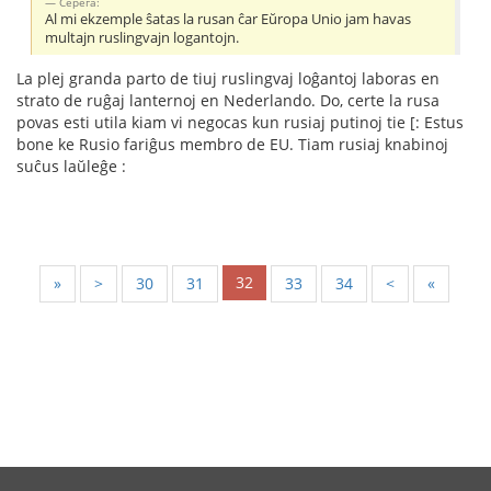
Серёга:
Al mi ekzemple ŝatas la rusan ĉar Eŭropa Unio jam havas
multajn ruslingvajn logantojn.
La plej granda parto de tiuj ruslingvaj loĝantoj laboras en
strato de ruĝaj lanternoj en Nederlando. Do, certe la rusa
povas esti utila kiam vi negocas kun rusiaj putinoj tie [: Estus
bone ke Rusio fariĝus membro de EU. Tiam rusiaj knabinoj
suĉus laŭleĝe :
32
«
<
30
31
33
34
>
»