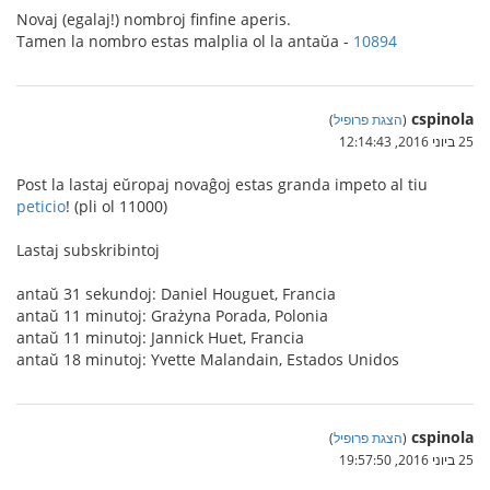
Novaj (egalaj!) nombroj finfine aperis.
Tamen la nombro estas malplia ol la antaŭa -
10894
cspinola
(
הצגת פרופיל
)
25 ביוני 2016, 12:14:43
Post la lastaj eŭropaj novaĝoj estas granda impeto al tiu
peticio
! (pli ol 11000)
Lastaj subskribintoj
antaŭ 31 sekundoj: Daniel Houguet, Francia
antaŭ 11 minutoj: Grażyna Porada, Polonia
antaŭ 11 minutoj: Jannick Huet, Francia
antaŭ 18 minutoj: Yvette Malandain, Estados Unidos
cspinola
(
הצגת פרופיל
)
25 ביוני 2016, 19:57:50