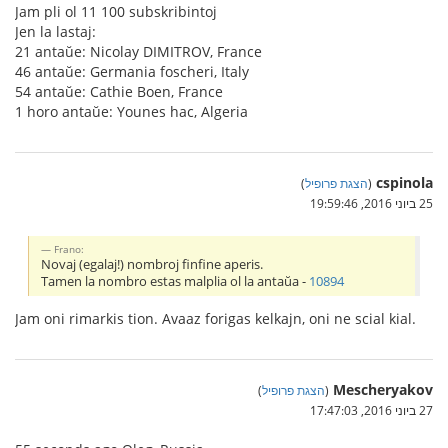
Jam pli ol 11 100 subskribintoj
Jen la lastaj:
21 antaŭe: Nicolay DIMITROV, France
46 antaŭe: Germania foscheri, Italy
54 antaŭe: Cathie Boen, France
1 horo antaŭe: Younes hac, Algeria
cspinola
(
הצגת פרופיל
)
25 ביוני 2016, 19:59:46
Frano:
Novaj (egalaj!) nombroj finfine aperis.
Tamen la nombro estas malplia ol la antaŭa -
10894
Jam oni rimarkis tion. Avaaz forigas kelkajn, oni ne scial kial.
Mescheryakov
(
הצגת פרופיל
)
27 ביוני 2016, 17:47:03