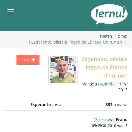
תוכן
עניינים
תפריט
פורום
חדשות
Esperanto, oficiala lingvo de Eŭropa Unio, nun !
Esperanto, oficiala
להגיב
lingvo de Eŭropa
Unio, nun !
של
cspinola
, 11 בפברואר
2013
הודעות:
353
שפה:
Esperanto
Frano
(
הצגת פרופיל
)
5 במאי 2016, 05:45:30