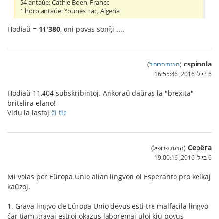
54 antaŭe: Cathie Boen, France
1 horo antaŭe: Younes hac, Algeria
Hodiaŭ =
11'380
, oni povas sonĝi ....
cspinola
(
הצגת פרופיל
)
6 ביולי 2016, 16:55:46
Hodiaŭ 11,404 subskribintoj. Ankoraŭ daŭras la "brexita"
britelira elano!
Vidu la lastaj
ĉi tie
Серёга
(הצגת פרופיל)
6 ביולי 2016, 19:00:16
Mi volas por Eŭropa Unio alian lingvon ol Esperanto pro kelkaj
kaŭzoj.
1. Grava lingvo de Eŭropa Unio devus esti tre malfacila lingvo
ĉar tiam gravaj estroj okazus laboremaj uloj kiu povus