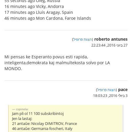
55 seconds ago Oleg, Russia
16 minutes ago Vicky, Andorra
17 minutes ago Lluís Aragay, Spain
46 minutes ago Mon Cardona, Faroe Islands
roberto antunes
(
הצגת פרופיל
)
27 ביוני 2016, 22:23:44
Mi pensas ke Esperanto povus esti rapida,
inteligenta,demokrata kaj malmultekosta solvo por LA
MONDO.
pace
(
הצגת פרופיל
)
3 ביולי 2016, 18:03:23
cspinola:
Jam pli ol 11 100 subskribintoj
Jen la lastaj:
21 antaŭe: Nicolay DIMITROV, France
46 antaŭe: Germania foscheri, Italy