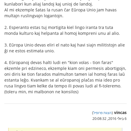
kunlabori kun aliaj landoj kaj unioj de landoj.
Al mi ekzemple ŝatas la rusan ĉar Eŭropa Unio jam havas
multajn ruslingvajn logantojn.
2. Esperanto estas tuj mortigita kiel lingo iranta tra tuta
monda kulturo kaj helpanta al homoj kompreni unu al alio.
3. Eŭropa Unio devas eliri el nato kaj havi siajn militistojn alie
ĝi ne estos estimata unio.
4. Eŭropanoj devas halti ludi en "kion volas - tion faras"
ekzemle pri edzineco, ekzemple kiam oni permesis abortigojn,
oni diris ke tion farados malmulton tamen ial homoj faras laŭ
estanta leĝo. Kvankam se al eŭropanoj plaĉas mia ideo pro
rusa lingvo tiam kelke da tempo ili povas ludi al fi-toleremo.
(toleru min, mi malbonon ne konsilos)
vincas
(
הצגת פרופיל
)
6 ביולי 2016, 20:08:32