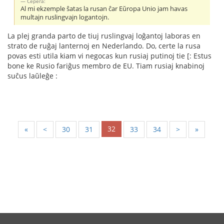
Серёга:
Al mi ekzemple ŝatas la rusan ĉar Eŭropa Unio jam havas
multajn ruslingvajn logantojn.
La plej granda parto de tiuj ruslingvaj loĝantoj laboras en
strato de ruĝaj lanternoj en Nederlando. Do, certe la rusa
povas esti utila kiam vi negocas kun rusiaj putinoj tie [: Estus
bone ke Rusio fariĝus membro de EU. Tiam rusiaj knabinoj
suĉus laŭleĝe :
32
«
<
30
31
33
34
>
»