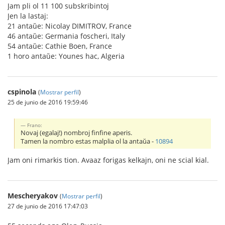
Jam pli ol 11 100 subskribintoj
Jen la lastaj:
21 antaŭe: Nicolay DIMITROV, France
46 antaŭe: Germania foscheri, Italy
54 antaŭe: Cathie Boen, France
1 horo antaŭe: Younes hac, Algeria
cspinola
(
Mostrar perfil
)
25 de junio de 2016 19:59:46
Frano:
Novaj (egalaj!) nombroj finfine aperis.
Tamen la nombro estas malplia ol la antaŭa -
10894
Jam oni rimarkis tion. Avaaz forigas kelkajn, oni ne scial kial.
Mescheryakov
(
Mostrar perfil
)
27 de junio de 2016 17:47:03