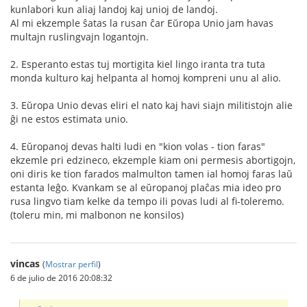
kunlabori kun aliaj landoj kaj unioj de landoj.
Al mi ekzemple ŝatas la rusan ĉar Eŭropa Unio jam havas
multajn ruslingvajn logantojn.
2. Esperanto estas tuj mortigita kiel lingo iranta tra tuta
monda kulturo kaj helpanta al homoj kompreni unu al alio.
3. Eŭropa Unio devas eliri el nato kaj havi siajn militistojn alie
ĝi ne estos estimata unio.
4. Eŭropanoj devas halti ludi en "kion volas - tion faras"
ekzemle pri edzineco, ekzemple kiam oni permesis abortigojn,
oni diris ke tion farados malmulton tamen ial homoj faras laŭ
estanta leĝo. Kvankam se al eŭropanoj plaĉas mia ideo pro
rusa lingvo tiam kelke da tempo ili povas ludi al fi-toleremo.
(toleru min, mi malbonon ne konsilos)
vincas
(
Mostrar perfil
)
6 de julio de 2016 20:08:32