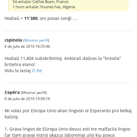
54 antaŭe: Cathie Boen, France
1 horo antaŭe: Younes hac, Algeria
Hodiaŭ =
11'380
, oni povas sonĝi ....
cspinola
(
Mostrar perfil
)
6 de julio de 2016 16:55:46
Hodiaŭ 11,404 subskribintoj. Ankoraŭ daŭras la "brexita"
britelira elano!
Vidu la lastaj
ĉi tie
Серёга
(Mostrar perfil)
6 de julio de 2016 19:00:16
Mi volas por Eŭropa Unio alian lingvon ol Esperanto pro kelkaj
kaŭzoj.
1. Grava lingvo de Eŭropa Unio devus esti tre malfacila lingvo
ĉar tiam gravaj estroj okazus laboremaj uloj kiu povus