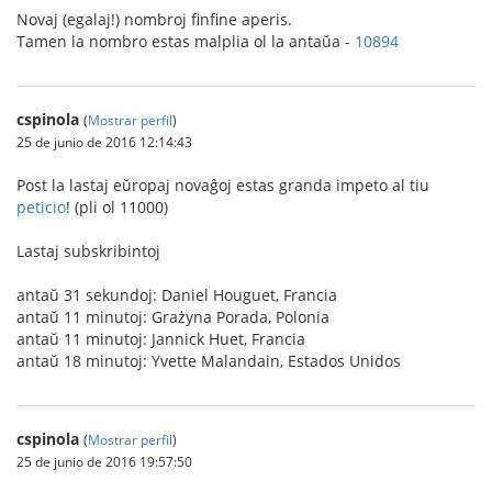
Novaj (egalaj!) nombroj finfine aperis.
Tamen la nombro estas malplia ol la antaŭa -
10894
cspinola
(
Mostrar perfil
)
25 de junio de 2016 12:14:43
Post la lastaj eŭropaj novaĝoj estas granda impeto al tiu
peticio
! (pli ol 11000)
Lastaj subskribintoj
antaŭ 31 sekundoj: Daniel Houguet, Francia
antaŭ 11 minutoj: Grażyna Porada, Polonia
antaŭ 11 minutoj: Jannick Huet, Francia
antaŭ 18 minutoj: Yvette Malandain, Estados Unidos
cspinola
(
Mostrar perfil
)
25 de junio de 2016 19:57:50