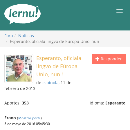
Contenido
Men
Foro
Noticias
Esperanto, oficiala lingvo de Eŭropa Unio, nun !
Esperanto, oficiala
Responder
lingvo de Eŭropa
Unio, nun !
de
cspinola
, 11 de
febrero de 2013
Aportes:
353
Idioma:
Esperanto
Frano
(
Mostrar perfil
)
5 de mayo de 2016 05:45:30