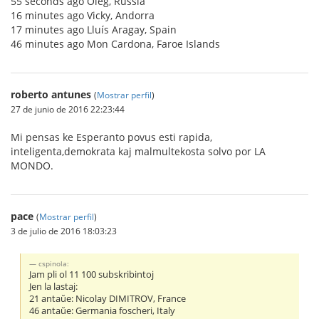
55 seconds ago Oleg, Russia
16 minutes ago Vicky, Andorra
17 minutes ago Lluís Aragay, Spain
46 minutes ago Mon Cardona, Faroe Islands
roberto antunes
(
Mostrar perfil
)
27 de junio de 2016 22:23:44
Mi pensas ke Esperanto povus esti rapida,
inteligenta,demokrata kaj malmultekosta solvo por LA
MONDO.
pace
(
Mostrar perfil
)
3 de julio de 2016 18:03:23
cspinola:
Jam pli ol 11 100 subskribintoj
Jen la lastaj:
21 antaŭe: Nicolay DIMITROV, France
46 antaŭe: Germania foscheri, Italy