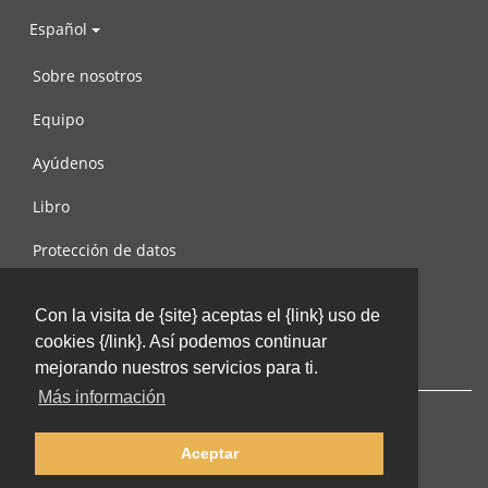
Español
Sobre nosotros
Equipo
Ayúdenos
Libro
Protección de datos
Condiciones de uso
Con la visita de {site} aceptas el {link} uso de
Contáctenos
cookies {/link}. Así podemos continuar
mejorando nuestros servicios para ti.
Más información
Aceptar
© 2002-2026 lernu.net |
Impressum