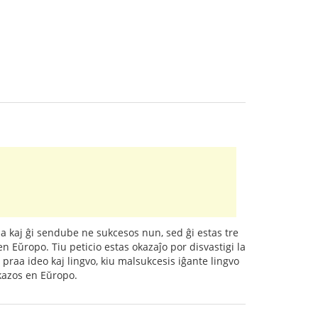
la kaj ĝi sendube ne sukcesos nun, sed ĝi estas tre
n Eŭropo. Tiu peticio estas okazaĵo por disvastigi la
praa ideo kaj lingvo, kiu malsukcesis iĝante lingvo
okazos en Eŭropo.