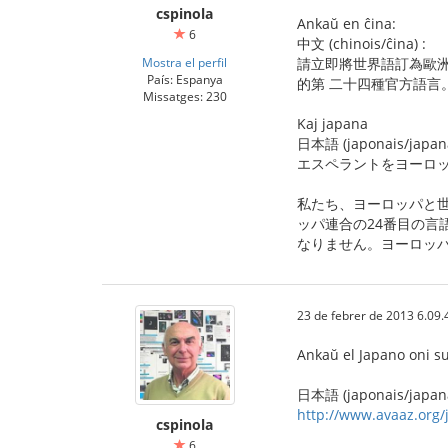
cspinola
Ankaŭ en ĉina:
6
中文 (chinois/ĉina) :
Mostra el perfil
請立即將世界語訂為歐
País: Espanya
的第 二十四種官方語言
Missatges: 230
Kaj japana
日本語 (japonais/japan
エスペラントをヨーロッ
私たち、ヨーロッパと
ッパ連合の24番目の言
なりません。ヨーロッ
23 de febrer de 2013 6.09.
Ankaŭ el Japano oni su
日本語 (japonais/japana
http://www.avaaz.org/j
cspinola
6