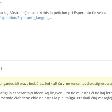
29
o kaj Aŭstralio ĵus subskribis la peticion pri Esperanto ĉe Avaaz:
r/petition/Esperanto_langue_...
18
ngardos. Mi prave bedaŭras. Sed kial? Ĉu vi ne konsentas disvastigi esperan
stigi la esperantajn ideon kaj lingvon. Pro tio mi estas ĉi tie kaj lern
ia metodo ĉi-fadene eble ne estas la plej taŭga. Preskaŭ ĉiuj mesaĝo