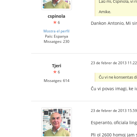
Laŭ mi, Cspinola, vi 
Amike.
cspinola
6
Dankon Antonio, Mi sin
Mostra el perfil
País: Espanya
Missatges: 230
23 de febrer de 2013 11.22
Tjeri
6
Ĉu vi ne konsentas d
Missatges: 614
Ĉu vi povas imagi, ke 
23 de febrer de 2013 15.59
Esperanto, oficiala lin
Pli ol 2600 homoj jam s