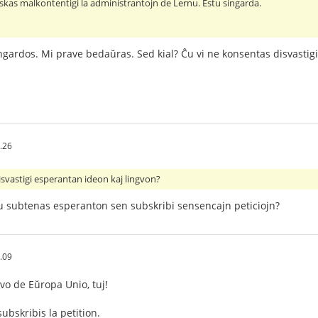
riskas malkontentigi la administrantojn de Lernu. Estu singarda.
gardos. Mi prave bedaŭras. Sed kial? Ĉu vi ne konsentas disvastigi
.26
isvastigi esperantan ideon kaj lingvon?
iu subtenas esperanton sen subskribi sensencajn peticiojn?
.09
gvo de Eŭropa Unio, tuj!
ubskribis la petition.