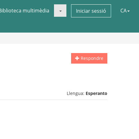
Biblioteca multimèdia
CA
Iniciar sessió
Respondre
Llengua:
Esperanto