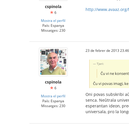
cspinola
http://www.avaaz.org/f
6
Mostra el perfil
País: Espanya
Missatges: 230
23 de febrer de 2013 23.46
Tjeri:
Ĉu vi ne konsent
cspinola
Ĉu vi povas imagi, k
6
Oni povas subskribi aŭ
Mostra el perfil
senca. Neŭtrala univer
País: Espanya
esperantan ideon, prec
Missatges: 230
universala, pro la long