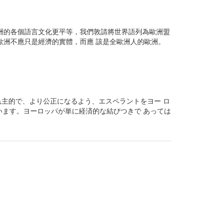
洲的各個語言文化更平等，我們敦請將世界語列為歐洲盟
歐洲不應只是經濟的實體，而應 該是全歐洲人的歐洲。
主的で、より公正になるよう、エスペラントをヨー ロ
います。ヨーロッパが単に経済的な結びつきで あっては