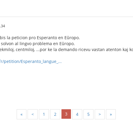
.34
ibis la peticion pro Esperanto en Eŭropo.
 solvon al lingvo problema en Eŭropo.
dekmiloj, centmiloj, ...por ke la demando ricevu vastan atenton kaj 
r/petition/Esperanto_langue_...
3
«
<
1
2
4
5
>
»