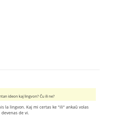
tan ideon kaj lingvon? Ĉu ili ne?
is la lingvon. Kaj mi certas ke "ili" ankaŭ volas
j devenas de vi.