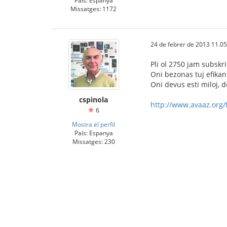
País: Espanya
Missatges: 1172
24 de febrer de 2013 11.05
Pli ol 2750 jam subskr
Oni bezonas tuj efikan
Oni devus esti miloj, 
cspinola
http://www.avaaz.org/f
6
Mostra el perfil
País: Espanya
Missatges: 230