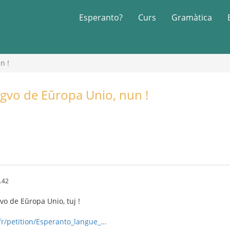
Esperanto?
Curs
Gramàtica
n !
ingvo de Eŭropa Unio, nun !
.42
gvo de Eŭropa Unio, tuj !
r/petition/Esperanto_langue_...