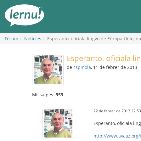
Al
contingut
Fòrum
Notícies
Esperanto, oficiala lingvo de Eŭropa Unio, nu
Esperanto, oficiala l
de
cspinola
, 11 de febrer de 2013
Missatges:
353
22 de febrer de 2013 22.53
Esperanto, oficiala lin
http://www.avaaz.org/f