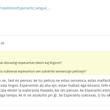
r/petition/Esperanto_langue_...
.26
as disvastigi esperantan ideon kaj lingvon?
e iu subtenas esperanton sen subskribi sensencajn peticiojn?
 ne. Sed mi pensas, ke tiu peticio ne estas sensenca, estas malfaci
sala lingvo, Esperanton aŭ alia ajn, estas hodiaŭ ega bezono, ĉefe e
ipe ekster la esperanta movado, kie oni pensas, ke Esperanto estis 
ega tempo, ke ili ne aŭskultis pri ĝi. Se Esperanto sukcesas, ĉi tiu 