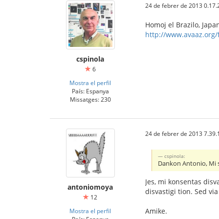
24 de febrer de 2013 0.17.
Homoj el Brazilo, Japan
http://www.avaaz.org/f
cspinola
6
Mostra el perfil
País: Espanya
Missatges: 230
24 de febrer de 2013 7.39.
cspinola:
Dankon Antonio, Mi si
Jes, mi konsentas disva
antoniomoya
disvastigi tion. Sed v
12
Amike.
Mostra el perfil