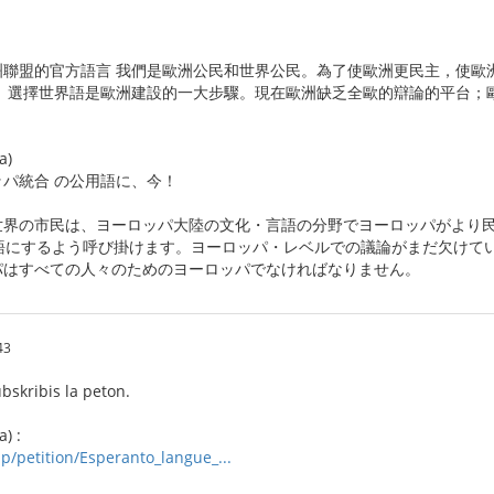
洲聯盟的官方語言 我們是歐洲公民和世界公民。為了使歐洲更民主，使歐
。選擇世界語是歐洲建設的一大步驟。現在歐洲缺乏全歐的辯論的平台；
a)
パ統合 の公用語に、今！
世界の市民は、ヨーロッパ大陸の文化・言語の分野でヨーロッパがより民
語にするよう呼び掛けます。ヨーロッパ・レベルでの議論がまだ欠けて
パはすべての人々のためのヨーロッパでなければなりません。
43
bskribis la peton.
) :
p/petition/Esperanto_langue_...