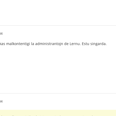
34
iskas malkontentigi la administrantojn de Lernu. Estu singarda.
34