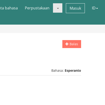
ata bahasa
Perpustakaan
ID
Masuk
Balas
Bahasa:
Esperanto