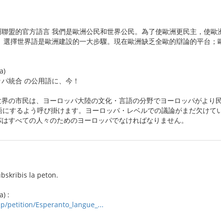
洲聯盟的官方語言 我們是歐洲公民和世界公民。為了使歐洲更民主，使歐
。選擇世界語是歐洲建設的一大步驟。現在歐洲缺乏全歐的辯論的平台；
a)
パ統合 の公用語に、今！
世界の市民は、ヨーロッパ大陸の文化・言語の分野でヨーロッパがより民
語にするよう呼び掛けます。ヨーロッパ・レベルでの議論がまだ欠けて
パはすべての人々のためのヨーロッパでなければなりません。
bskribis la peton.
) :
p/petition/Esperanto_langue_...