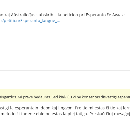
o kaj Aŭstralio ĵus subskribis la peticion pri Esperanto ĉe Avaaz:
r/petition/Esperanto_langue_...
ngardos. Mi prave bedaŭras. Sed kial? Ĉu vi ne konsentas disvastigi esperan
stigi la esperantajn ideon kaj lingvon. Pro tio mi estas ĉi tie kaj lern
ia metodo ĉi-fadene eble ne estas la plej taŭga. Preskaŭ ĉiuj mesaĝo