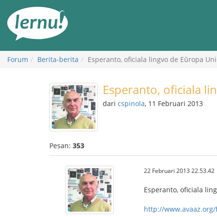
Ke
daftar
isi
Forum
Berita-berita
Esperanto, oficiala lingvo de Eŭropa Uni
Esperanto, oficiala l
dari
cspinola
, 11 Februari 2013
Pesan:
353
22 Februari 2013 22.53.42
Esperanto, oficiala lin
http://www.avaaz.org/f