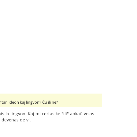
tan ideon kaj lingvon? Ĉu ili ne?
is la lingvon. Kaj mi certas ke "ili" ankaŭ volas
j devenas de vi.