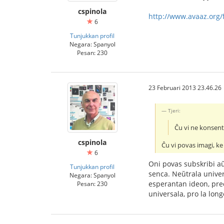
cspinola
http://www.avaaz.org/f
6
Tunjukkan profil
Negara: Spanyol
Pesan: 230
23 Februari 2013 23.46.26
Tjeri:
Ĉu vi ne konsent
cspinola
Ĉu vi povas imagi, k
6
Oni povas subskribi aŭ
Tunjukkan profil
senca. Neŭtrala univer
Negara: Spanyol
esperantan ideon, prec
Pesan: 230
universala, pro la long