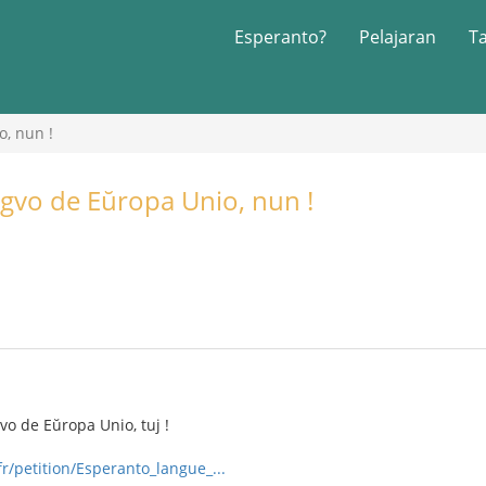
Esperanto?
Pelajaran
T
o, nun !
ingvo de Eŭropa Unio, nun !
gvo de Eŭropa Unio, tuj !
r/petition/Esperanto_langue_...