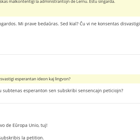
riskas malkontentigi la administrantojn de Lernu. Estu singarda.
gardos. Mi prave bedaŭras. Sed kial? Ĉu vi ne konsentas disvastigi
isvastigi esperantan ideon kaj lingvon?
iu subtenas esperanton sen subskribi sensencajn peticiojn?
gvo de Eŭropa Unio, tuj!
ubskribis la petition.