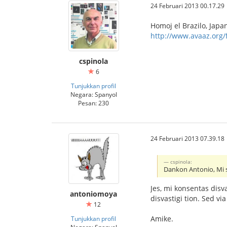
24 Februari 2013 00.17.29
Homoj el Brazilo, Japan
http://www.avaaz.org/f
cspinola
6
Tunjukkan profil
Negara: Spanyol
Pesan: 230
24 Februari 2013 07.39.18
cspinola:
Dankon Antonio, Mi si
Jes, mi konsentas disva
antoniomoya
disvastigi tion. Sed v
12
Amike.
Tunjukkan profil