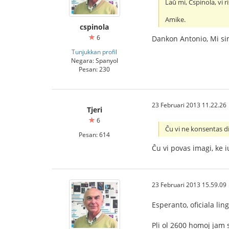
Laŭ mi, Cspinola, vi 
Amike.
cspinola
6
Dankon Antonio, Mi sin
Tunjukkan profil
Negara: Spanyol
Pesan: 230
23 Februari 2013 11.22.26
Tjeri
6
Ĉu vi ne konsentas d
Pesan: 614
Ĉu vi povas imagi, ke 
23 Februari 2013 15.59.09
Esperanto, oficiala lin
Pli ol 2600 homoj jam s