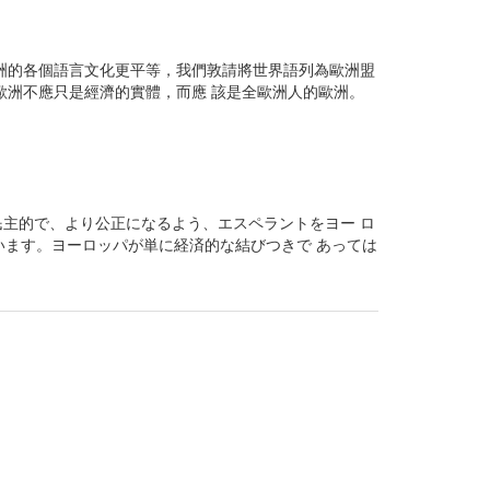
洲的各個語言文化更平等，我們敦請將世界語列為歐洲盟
歐洲不應只是經濟的實體，而應 該是全歐洲人的歐洲。
主的で、より公正になるよう、エスペラントをヨー ロ
います。ヨーロッパが単に経済的な結びつきで あっては