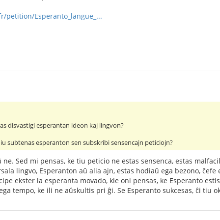
r/petition/Esperanto_langue_...
as disvastigi esperantan ideon kaj lingvon?
e iu subtenas esperanton sen subskribi sensencajn peticiojn?
 ne. Sed mi pensas, ke tiu peticio ne estas sensenca, estas malfaci
sala lingvo, Esperanton aŭ alia ajn, estas hodiaŭ ega bezono, ĉefe e
ipe ekster la esperanta movado, kie oni pensas, ke Esperanto estis 
ega tempo, ke ili ne aŭskultis pri ĝi. Se Esperanto sukcesas, ĉi tiu 