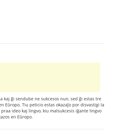
la kaj ĝi sendube ne sukcesos nun, sed ĝi estas tre
n Eŭropo. Tiu peticio estas okazaĵo por disvastigi la
praa ideo kaj lingvo, kiu malsukcesis iĝante lingvo
okazos en Eŭropo.