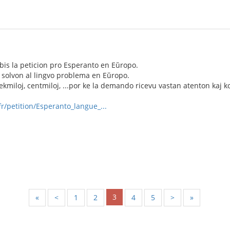
ibis la peticion pro Esperanto en Eŭropo.
 solvon al lingvo problema en Eŭropo.
dekmiloj, centmiloj, ...por ke la demando ricevu vastan atenton kaj 
r/petition/Esperanto_langue_...
3
«
<
1
2
4
5
>
»