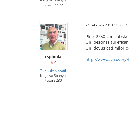
Negara: Spanyol
Pesan: 1172
24 Februari 2013 11.05.34
Pli ol 2750 jam subskr
Oni bezonas tuj efikan
Oni devus esti miloj, 
cspinola
http://www.avaaz.org/f
6
Tunjukkan profil
Negara: Spanyol
Pesan: 230