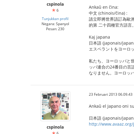
cspinola
Ankaŭ en ĉina:
6
中文 (chinois/ĉina) :
Tunjukkan profil
請立即將世界語訂為歐
Negara: Spanyol
的第 二十四種官方語言
Pesan: 230
Kaj japana
日本語 (japonais/japan
エスペラントをヨーロッ
私たち、ヨーロッパと
ッパ連合の24番目の言
なりません。ヨーロッ
23 Februari 2013 06.09.43
Ankaŭ el Japano oni su
日本語 (japonais/japana
http://www.avaaz.org/j
cspinola
6