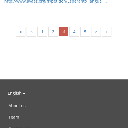
http://www.avaaz.org/fr/petition/Esperanto_langue_...
3
«
<
1
2
4
5
>
»
English
About us
Team