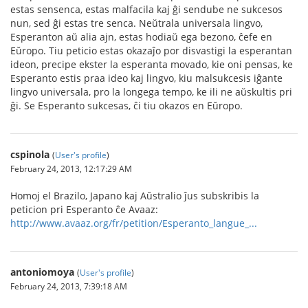
estas sensenca, estas malfacila kaj ĝi sendube ne sukcesos
nun, sed ĝi estas tre senca. Neŭtrala universala lingvo,
Esperanton aŭ alia ajn, estas hodiaŭ ega bezono, ĉefe en
Eŭropo. Tiu peticio estas okazaĵo por disvastigi la esperantan
ideon, precipe ekster la esperanta movado, kie oni pensas, ke
Esperanto estis praa ideo kaj lingvo, kiu malsukcesis iĝante
lingvo universala, pro la longega tempo, ke ili ne aŭskultis pri
ĝi. Se Esperanto sukcesas, ĉi tiu okazos en Eŭropo.
cspinola
(
User's profile
)
February 24, 2013, 12:17:29 AM
Homoj el Brazilo, Japano kaj Aŭstralio ĵus subskribis la
peticion pri Esperanto ĉe Avaaz:
http://www.avaaz.org/fr/petition/Esperanto_langue_...
antoniomoya
(
User's profile
)
February 24, 2013, 7:39:18 AM