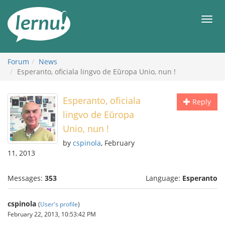
Skip
to
Men
the
content
Forum
News
Esperanto, oficiala lingvo de Eŭropa Unio, nun !
Esperanto, oficiala
Reply
lingvo de Eŭropa
Unio, nun !
by
cspinola
, February
11, 2013
Messages:
353
Language:
Esperanto
cspinola
(
User's profile
)
February 22, 2013, 10:53:42 PM