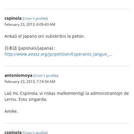
cspinola
(
User's profile
)
February 23, 2013, 6:09:43 AM
Ankaŭ el Japano oni subskribis la peton.
日本語 (japonais/japana) :
http://www.avaaz.org/jp/petition/Esperanto_langue_...
antoniomoya
(
User's profile
)
February 23, 2013, 7:19:34 AM
Laŭ mi, Cspinola, vi riskas malkontentigi la administrantojn de
Lernu. Estu singarda.
Amike.
cspinola
(
User's profile
)