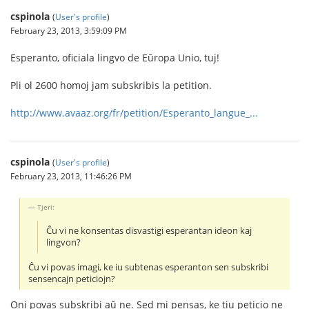
cspinola
(
User's profile
)
February 23, 2013, 3:59:09 PM
Esperanto, oficiala lingvo de Eŭropa Unio, tuj!
Pli ol 2600 homoj jam subskribis la petition.
http://www.avaaz.org/fr/petition/Esperanto_langue_...
cspinola
(
User's profile
)
February 23, 2013, 11:46:26 PM
Tjeri:
Ĉu vi ne konsentas disvastigi esperantan ideon kaj
lingvon?
Ĉu vi povas imagi, ke iu subtenas esperanton sen subskribi
sensencajn peticiojn?
Oni povas subskribi aŭ ne. Sed mi pensas, ke tiu peticio ne