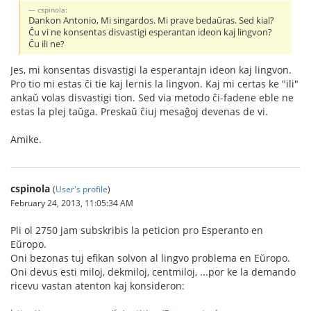
cspinola:
Dankon Antonio, Mi singardos. Mi prave bedaŭras. Sed kial?
Ĉu vi ne konsentas disvastigi esperantan ideon kaj lingvon?
Ĉu ili ne?
Jes, mi konsentas disvastigi la esperantajn ideon kaj lingvon.
Pro tio mi estas ĉi tie kaj lernis la lingvon. Kaj mi certas ke "ili"
ankaŭ volas disvastigi tion. Sed via metodo ĉi-fadene eble ne
estas la plej taŭga. Preskaŭ ĉiuj mesaĝoj devenas de vi.
Amike.
cspinola
(
User's profile
)
February 24, 2013, 11:05:34 AM
Pli ol 2750 jam subskribis la peticion pro Esperanto en
Eŭropo.
Oni bezonas tuj efikan solvon al lingvo problema en Eŭropo.
Oni devus esti miloj, dekmiloj, centmiloj, ...por ke la demando
ricevu vastan atenton kaj konsideron: