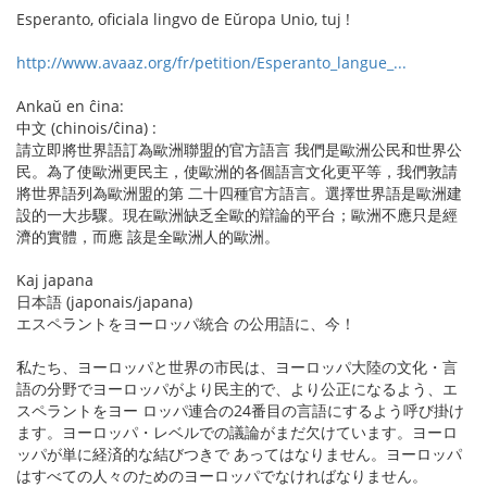
Esperanto, oficiala lingvo de Eŭropa Unio, tuj !
http://www.avaaz.org/fr/petition/Esperanto_langue_...
Ankaŭ en ĉina:
中文 (chinois/ĉina) :
請立即將世界語訂為歐洲聯盟的官方語言 我們是歐洲公民和世界公
民。為了使歐洲更民主，使歐洲的各個語言文化更平等，我們敦請
將世界語列為歐洲盟的第 二十四種官方語言。選擇世界語是歐洲建
設的一大步驟。現在歐洲缺乏全歐的辯論的平台；歐洲不應只是經
濟的實體，而應 該是全歐洲人的歐洲。
Kaj japana
日本語 (japonais/japana)
エスペラントをヨーロッパ統合 の公用語に、今！
私たち、ヨーロッパと世界の市民は、ヨーロッパ大陸の文化・言
語の分野でヨーロッパがより民主的で、より公正になるよう、エ
スペラントをヨー ロッパ連合の24番目の言語にするよう呼び掛け
ます。ヨーロッパ・レベルでの議論がまだ欠けています。ヨーロ
ッパが単に経済的な結びつきで あってはなりません。ヨーロッパ
はすべての人々のためのヨーロッパでなければなりません。