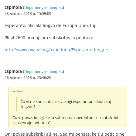
cspinola
(
Переглянути профіль
)
23 лютого 2013 р. 15:59:09
Esperanto, oficiala lingvo de Eŭropa Unio, tuj!
Pli ol 2600 homoj jam subskribis la petition.
http://www.avaaz.org/fr/petition/Esperanto_langue_...
cspinola
(
Переглянути профіль
)
23 лютого 2013 р. 23:46:26
Tjeri:
Ĉu vi ne konsentas disvastigi esperantan ideon kaj
lingvon?
Ĉu vi povas imagi, ke iu subtenas esperanton sen subskribi
sensencajn peticiojn?
Oni povas subskribi aŭ ne. Sed mi pensas, ke tiu peticio ne