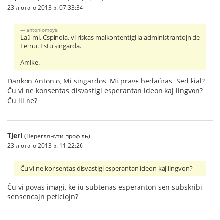
23 лютого 2013 р. 07:33:34
antoniomoya:
Laŭ mi, Cspinola, vi riskas malkontentigi la administrantojn de
Lernu. Estu singarda.
Amike.
Dankon Antonio, Mi singardos. Mi prave bedaŭras. Sed kial?
Ĉu vi ne konsentas disvastigi esperantan ideon kaj lingvon?
Ĉu ili ne?
Tjeri
(Переглянути профіль)
23 лютого 2013 р. 11:22:26
Ĉu vi ne konsentas disvastigi esperantan ideon kaj lingvon?
Ĉu vi povas imagi, ke iu subtenas esperanton sen subskribi
sensencajn peticiojn?