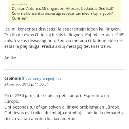
cspinola:
Dankon Antonio, Mi singardos. Mi prave bedaŭras. Sed kial?
Ĉu vi ne konsentas disvastigi esperantan ideon kaj lingvon?
Ĉu ili ne?
Jes, mi konsentas disvastigi la esperantajn ideon kaj lingvon.
Pro tio mi estas ĉi tie kaj lernis la lingvon. Kaj mi certas ke "ili"
ankaŭ volas disvastigi tion. Sed via metodo ĉi-fadene eble ne
estas la plej taŭga. Preskaŭ ĉiuj mesaĝoj devenas de vi.
Amike.
cspinola
(
Переглянути профіль
)
24 лютого 2013 р. 11:05:34
Pli ol 2750 jam subskribis la peticion pro Esperanto en
Eŭropo.
Oni bezonas tuj efikan solvon al lingvo problema en Eŭropo.
Oni devus esti miloj, dekmiloj, centmiloj, ...por ke la demando
ricevu vastan atenton kaj konsideron: