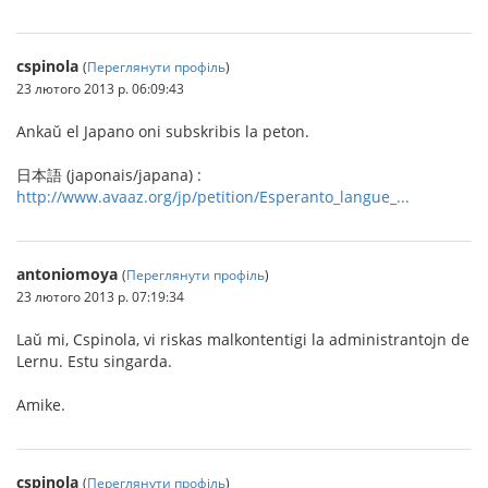
cspinola
(
Переглянути профіль
)
23 лютого 2013 р. 06:09:43
Ankaŭ el Japano oni subskribis la peton.
日本語 (japonais/japana) :
http://www.avaaz.org/jp/petition/Esperanto_langue_...
antoniomoya
(
Переглянути профіль
)
23 лютого 2013 р. 07:19:34
Laŭ mi, Cspinola, vi riskas malkontentigi la administrantojn de
Lernu. Estu singarda.
Amike.
cspinola
(
Переглянути профіль
)