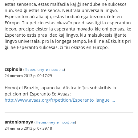
estas sensenca, estas malfacila kaj ĝi sendube ne sukcesos
nun, sed ĝi estas tre senca. Neŭtrala universala lingvo,
Esperanton aŭ alia ajn, estas hodiaŭ ega bezono, ĉefe en
Eŭropo. Tiu peticio estas okazaĵo por disvastigi la esperantan
ideon, precipe ekster la esperanta movado, kie oni pensas, ke
Esperanto estis praa ideo kaj lingvo, kiu malsukcesis iĝante
lingvo universala, pro la longega tempo, ke ili ne aŭskultis pri
ĝi. Se Esperanto sukcesas, ĉi tiu okazos en Eŭropo.
cspinola
(
Переглянути профіль
)
24 лютого 2013 р. 00:17:29
Homoj el Brazilo, Japano kaj Aŭstralio ĵus subskribis la
peticion pri Esperanto ĉe Avaaz:
http://www.avaaz.org/fr/petition/Esperanto_langue_...
antoniomoya
(
Переглянути профіль
)
24 лютого 2013 р. 07:39:18