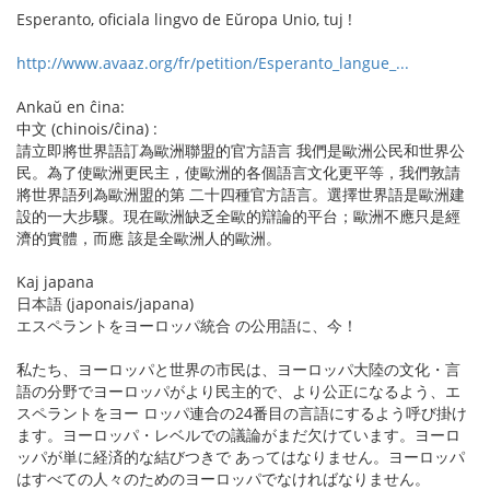
Esperanto, oficiala lingvo de Eŭropa Unio, tuj !
http://www.avaaz.org/fr/petition/Esperanto_langue_...
Ankaŭ en ĉina:
中文 (chinois/ĉina) :
請立即將世界語訂為歐洲聯盟的官方語言 我們是歐洲公民和世界公
民。為了使歐洲更民主，使歐洲的各個語言文化更平等，我們敦請
將世界語列為歐洲盟的第 二十四種官方語言。選擇世界語是歐洲建
設的一大步驟。現在歐洲缺乏全歐的辯論的平台；歐洲不應只是經
濟的實體，而應 該是全歐洲人的歐洲。
Kaj japana
日本語 (japonais/japana)
エスペラントをヨーロッパ統合 の公用語に、今！
私たち、ヨーロッパと世界の市民は、ヨーロッパ大陸の文化・言
語の分野でヨーロッパがより民主的で、より公正になるよう、エ
スペラントをヨー ロッパ連合の24番目の言語にするよう呼び掛け
ます。ヨーロッパ・レベルでの議論がまだ欠けています。ヨーロ
ッパが単に経済的な結びつきで あってはなりません。ヨーロッパ
はすべての人々のためのヨーロッパでなければなりません。