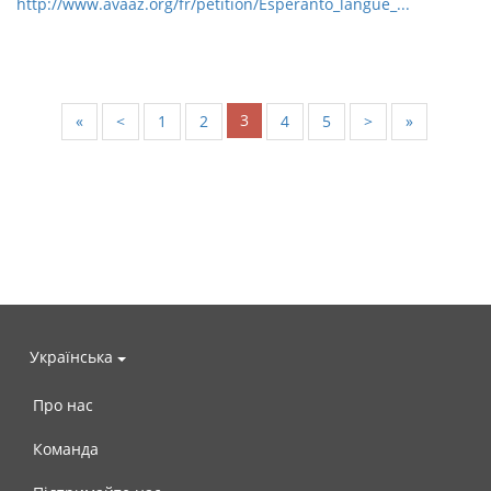
http://www.avaaz.org/fr/petition/Esperanto_langue_...
3
«
<
1
2
4
5
>
»
Українська
Про нас
Команда