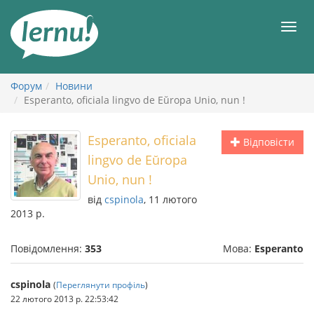
До
змісту
Мен
Форум
Новини
Esperanto, oficiala lingvo de Eŭropa Unio, nun !
Esperanto, oficiala
Відповісти
lingvo de Eŭropa
Unio, nun !
від
cspinola
, 11 лютого
2013 р.
Повідомлення:
353
Мова:
Esperanto
cspinola
(
Переглянути профіль
)
22 лютого 2013 р. 22:53:42