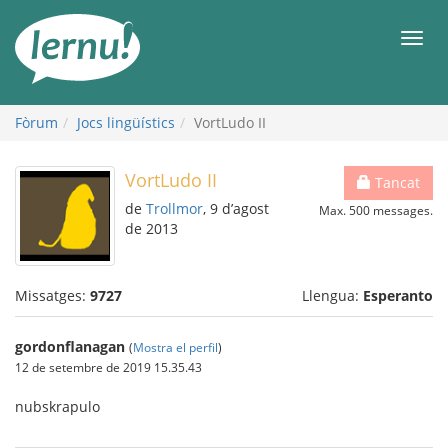
Al
contingut
Men
Fòrum
Jocs lingüístics
VortLudo II
VortLudo II
Tancat
de
Trollmor
, 9 d’agost
Max. 500 messages.
de 2013
Missatges:
9727
Llengua:
Esperanto
gordonflanagan
(
Mostra el perfil
)
12 de setembre de 2019 15.35.43
nubskrapulo