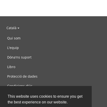
Català
Qui som
L'equip
Dóna'ns suport
Libro
Protecció de dades
Condicions d'ús
Contacta amb nosaltres
This website uses cookies to ensure you get
the best experience on our website.