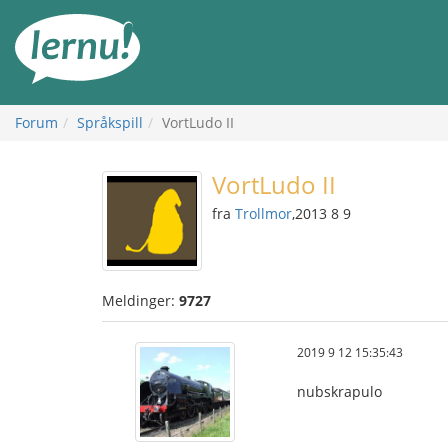
Til
innholdet
Forum
Språkspill
VortLudo II
VortLudo II
fra
Trollmor
,2013 8 9
Meldinger:
9727
2019 9 12 15:35:43
nubskrapulo