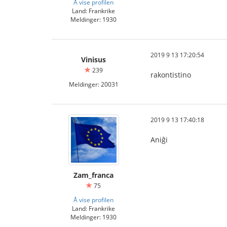
Å vise profilen
Land: Frankrike
Meldinger: 1930
2019 9 13 17:20:54
Vinisus
239
rakontistino
Meldinger: 20031
2019 9 13 17:40:18
Aniĝi
Zam_franca
75
Å vise profilen
Land: Frankrike
Meldinger: 1930