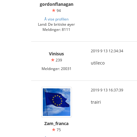
gordonflanagan
94
Å vise profilen
Land: De britiske øyer
Meldinger: 8111
2019 9 13 12:34:34
Vinisus
239
utileco
Meldinger: 20031
2019 9 13 16:37:39
trairi
Zam_franca
75