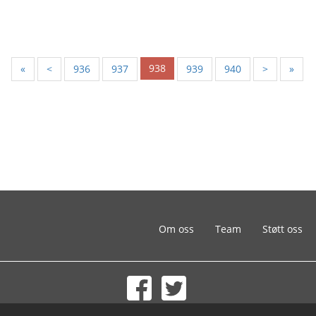
938
«
<
936
937
939
940
>
»
Om oss
Team
Støtt oss