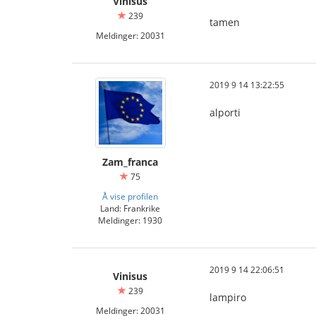
Vinisus
239
tamen
Meldinger: 20031
2019 9 14 13:22:55
alporti
Zam_franca
75
Å vise profilen
Land: Frankrike
Meldinger: 1930
2019 9 14 22:06:51
Vinisus
239
lampiro
Meldinger: 20031