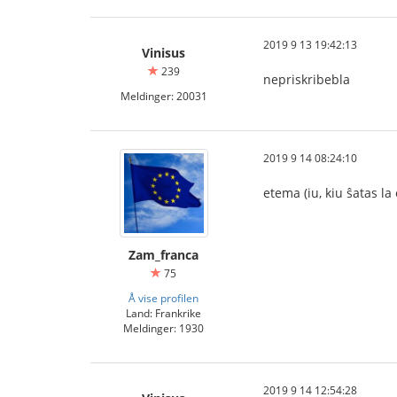
2019 9 13 19:42:13
Vinisus
239
nepriskribebla
Meldinger: 20031
2019 9 14 08:24:10
etema (iu, kiu ŝatas la 
Zam_franca
75
Å vise profilen
Land: Frankrike
Meldinger: 1930
2019 9 14 12:54:28