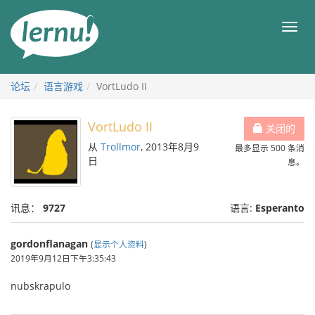
去
目
目
錄
录
頁
论坛
语言游戏
VortLudo II
VortLudo II
关闭的
从
Trollmor
, 2013年8月9
最多显示 500 条消
日
息。
讯息：
9727
语言:
Esperanto
gordonflanagan
(
显示个人资料
)
2019年9月12日下午3:35:43
nubskrapulo