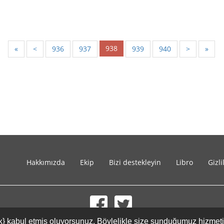
938
«
<
936
937
939
940
>
»
Hakkımızda
Ekip
Bizi destekleyin
Libro
Gizli
{link} kabul etmiş oluyorsunuz. Böylelikle size sunduğumuz hizmet