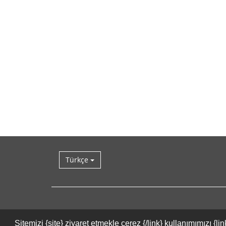
Türkçe
Sitemizi {site} ziyaret etmekle çerez {/link} kullanımımızı 