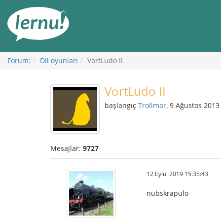
İçerik
Görüntüleme
Forum:
Dil oyunları
VortLudo II
VortLudo II
başlangıç
Trollmor
, 9 Ağustos 2013
Mesajlar:
9727
12 Eylül 2019 15:35:43
nubskrapulo