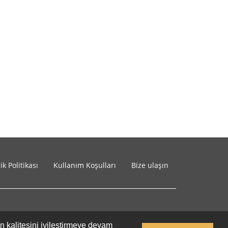
lik Politikası
Kullanım Koşulları
Bize ulaşın
in kalitesini iyileştirmeye devam