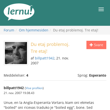
Til
indholdet
Men
Forum
Om hjemmesiden
Du etaj problemoj. Tre etaj!
Du etaj problemoj.
Svare
Tre etaj!
af
billpatt1942
, 21. nov.
2007
Meddelelser:
4
Sprog:
Esperanto
billpatt1942
(
Vise profilen
)
21. nov. 2007 19.08.43
Unue, en la Angla-Esperanta Vortaro, kiam oni ekmetas
"boiled" oni ricevas traduko je "boiled egg", bone. Sed