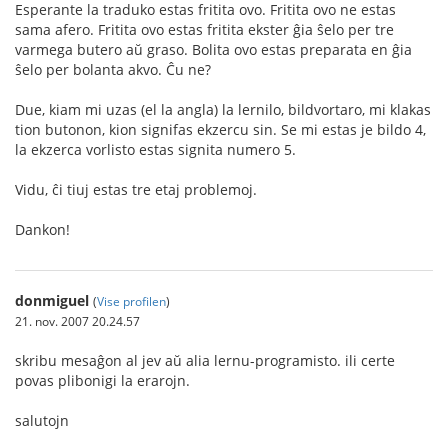
Esperante la traduko estas fritita ovo. Fritita ovo ne estas
sama afero. Fritita ovo estas fritita ekster ĝia ŝelo per tre
varmega butero aŭ graso. Bolita ovo estas preparata en ĝia
ŝelo per bolanta akvo. Ĉu ne?
Due, kiam mi uzas (el la angla) la lernilo, bildvortaro, mi klakas
tion butonon, kion signifas ekzercu sin. Se mi estas je bildo 4,
la ekzerca vorlisto estas signita numero 5.
Vidu, ĉi tiuj estas tre etaj problemoj.
Dankon!
donmiguel
(
Vise profilen
)
21. nov. 2007 20.24.57
skribu mesaĝon al jev aŭ alia lernu-programisto. ili certe
povas plibonigi la erarojn.
salutojn