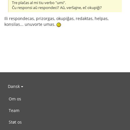
Tre plaĉas al mi tiu verbo "umi".
Ĉu responsi aŭ respondeci? Aŭ, verŝajne, eĉ okupiĝi?
Ili respondecas, prizorgas, okupiĝas, redaktas, helpas,
konsilas... unuvorte umas.
Dansk
Om os
Team
Støt os