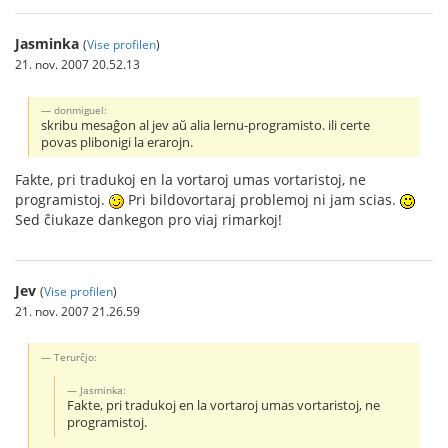
Jasminka
(
Vise profilen
)
21. nov. 2007 20.52.13
donmiguel:
skribu mesaĝon al jev aŭ alia lernu-programisto. ili certe
povas plibonigi la erarojn.
Fakte, pri tradukoj en la vortaroj umas vortaristoj, ne
programistoj.
Pri bildovortaraj problemoj ni jam scias.
Sed ĉiukaze dankegon pro viaj rimarkoj!
Jev
(
Vise profilen
)
21. nov. 2007 21.26.59
Terurĉjo:
Jasminka:
Fakte, pri tradukoj en la vortaroj umas vortaristoj, ne
programistoj.