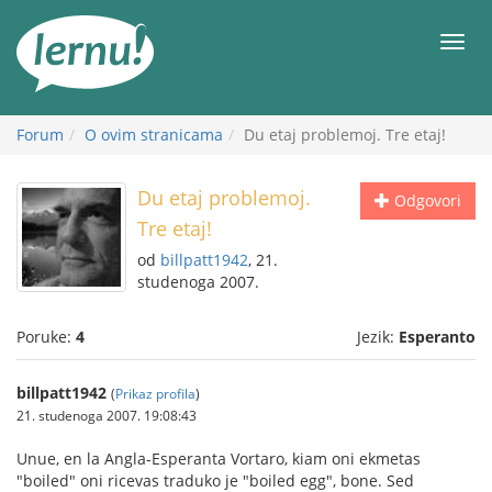
Sadržaj
Meni
Forum
O ovim stranicama
Du etaj problemoj. Tre etaj!
Du etaj problemoj.
Odgovori
Tre etaj!
od
billpatt1942
, 21.
studenoga 2007.
Poruke:
4
Jezik:
Esperanto
billpatt1942
(
Prikaz profila
)
21. studenoga 2007. 19:08:43
Unue, en la Angla-Esperanta Vortaro, kiam oni ekmetas
"boiled" oni ricevas traduko je "boiled egg", bone. Sed