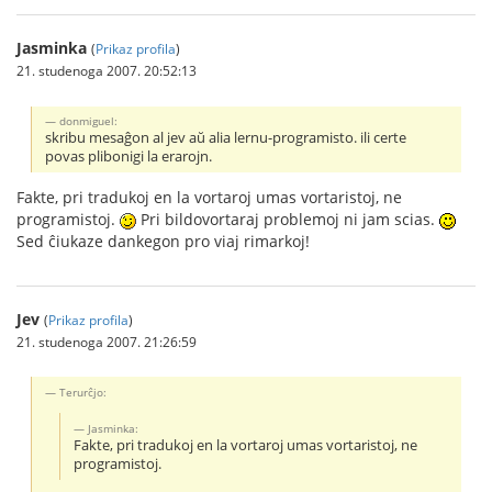
Jasminka
(
Prikaz profila
)
21. studenoga 2007. 20:52:13
donmiguel:
skribu mesaĝon al jev aŭ alia lernu-programisto. ili certe
povas plibonigi la erarojn.
Fakte, pri tradukoj en la vortaroj umas vortaristoj, ne
programistoj.
Pri bildovortaraj problemoj ni jam scias.
Sed ĉiukaze dankegon pro viaj rimarkoj!
Jev
(
Prikaz profila
)
21. studenoga 2007. 21:26:59
Terurĉjo:
Jasminka:
Fakte, pri tradukoj en la vortaroj umas vortaristoj, ne
programistoj.