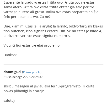
Esperante la traduko estas fritita ovo. Fritita ovo ne estas
sama afero. Fritita ovo estas fritita ekster ĝia ŝelo per tre
varmega butero aŭ graso. Bolita ovo estas preparata en ĝia
ŝelo per bolanta akvo. Ĉu ne?
Due, kiam mi uzas (el la angla) la lernilo, bildvortaro, mi klakas
tion butonon, kion signifas ekzercu sin. Se mi estas je bildo 4,
la ekzerca vorlisto estas signita numero 5.
Vidu, ĉi tiuj estas tre etaj problemoj.
Dankon!
donmiguel
(
Prikaz profila
)
21. studenoga 2007. 20:24:57
skribu mesaĝon al jev aŭ alia lernu-programisto. ili certe
povas plibonigi la erarojn.
salutojn