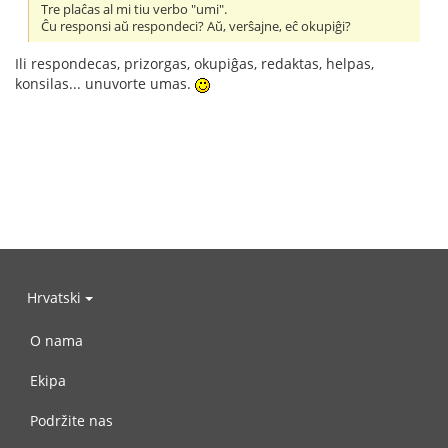
Tre plaĉas al mi tiu verbo "umi".
Ĉu responsi aŭ respondeci? Aŭ, verŝajne, eĉ okupiĝi?
Ili respondecas, prizorgas, okupiĝas, redaktas, helpas,
konsilas... unuvorte umas.
Hrvatski
O nama
Ekipa
Podržite nas