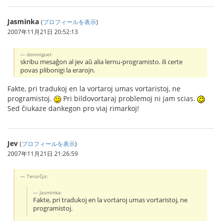
Jasminka
(
プロフィールを表示
)
2007年11月21日 20:52:13
donmiguel:
skribu mesaĝon al jev aŭ alia lernu-programisto. ili certe
povas plibonigi la erarojn.
Fakte, pri tradukoj en la vortaroj umas vortaristoj, ne
programistoj.
Pri bildovortaraj problemoj ni jam scias.
Sed ĉiukaze dankegon pro viaj rimarkoj!
Jev
(
プロフィールを表示
)
2007年11月21日 21:26:59
Terurĉjo:
Jasminka:
Fakte, pri tradukoj en la vortaroj umas vortaristoj, ne
programistoj.