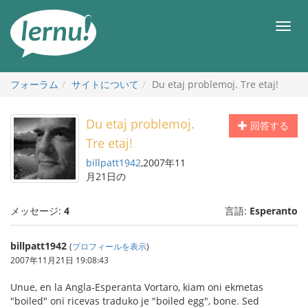
目
次
メ
へ
ニ
ュ
ー
フォーラム
サイトについて
Du etaj problemoj. Tre etaj!
Du etaj problemoj.
回答する
Tre etaj!
billpatt1942
,2007年11
月21日の
メッセージ:
4
言語:
Esperanto
billpatt1942
(
プロフィールを表示
)
2007年11月21日 19:08:43
Unue, en la Angla-Esperanta Vortaro, kiam oni ekmetas
"boiled" oni ricevas traduko je "boiled egg", bone. Sed