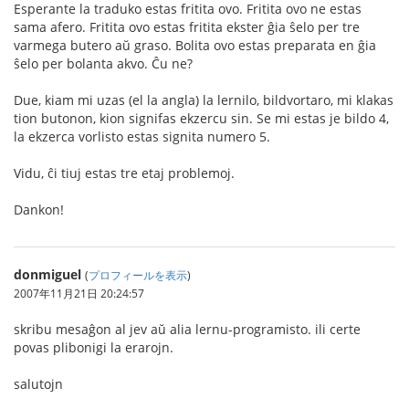
Esperante la traduko estas fritita ovo. Fritita ovo ne estas
sama afero. Fritita ovo estas fritita ekster ĝia ŝelo per tre
varmega butero aŭ graso. Bolita ovo estas preparata en ĝia
ŝelo per bolanta akvo. Ĉu ne?
Due, kiam mi uzas (el la angla) la lernilo, bildvortaro, mi klakas
tion butonon, kion signifas ekzercu sin. Se mi estas je bildo 4,
la ekzerca vorlisto estas signita numero 5.
Vidu, ĉi tiuj estas tre etaj problemoj.
Dankon!
donmiguel
(
プロフィールを表示
)
2007年11月21日 20:24:57
skribu mesaĝon al jev aŭ alia lernu-programisto. ili certe
povas plibonigi la erarojn.
salutojn