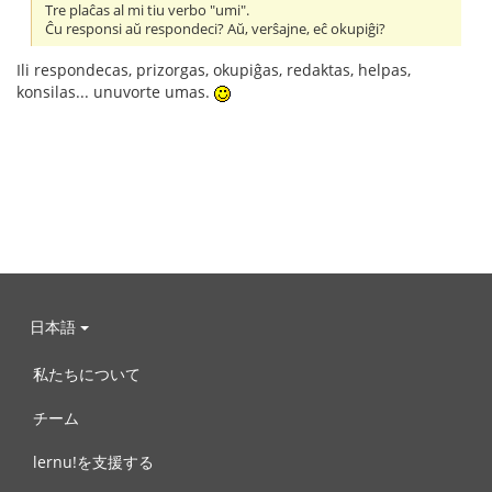
Tre plaĉas al mi tiu verbo "umi".
Ĉu responsi aŭ respondeci? Aŭ, verŝajne, eĉ okupiĝi?
Ili respondecas, prizorgas, okupiĝas, redaktas, helpas,
konsilas... unuvorte umas.
日本語
私たちについて
チーム
lernu!を支援する