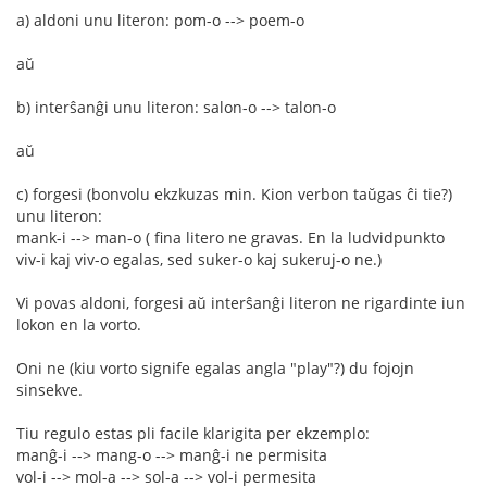
a) aldoni unu literon: pom-o --> poem-o
aŭ
b) interŝanĝi unu literon: salon-o --> talon-o
aŭ
c) forgesi (bonvolu ekzkuzas min. Kion verbon taŭgas ĉi tie?)
unu literon:
mank-i --> man-o ( fina litero ne gravas. En la ludvidpunkto
viv-i kaj viv-o egalas, sed suker-o kaj sukeruj-o ne.)
Vi povas aldoni, forgesi aŭ interŝanĝi literon ne rigardinte iun
lokon en la vorto.
Oni ne (kiu vorto signife egalas angla "play"?) du fojojn
sinsekve.
Tiu regulo estas pli facile klarigita per ekzemplo:
manĝ-i --> mang-o --> manĝ-i ne permisita
vol-i --> mol-a --> sol-a --> vol-i permesita