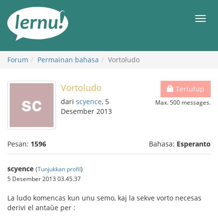
Ke
daftar
Men
isi
Forum
Permainan bahasa
Vortoludo
Vortoludo
Tertutup
dari
scyence
, 5
Max. 500 messages.
Desember 2013
Pesan:
1596
Bahasa:
Esperanto
scyence
(
Tunjukkan profil
)
5 Desember 2013 03.45.37
La ludo komencas kun unu semo, kaj la sekve vorto necesas
derivi el antaŭe per :