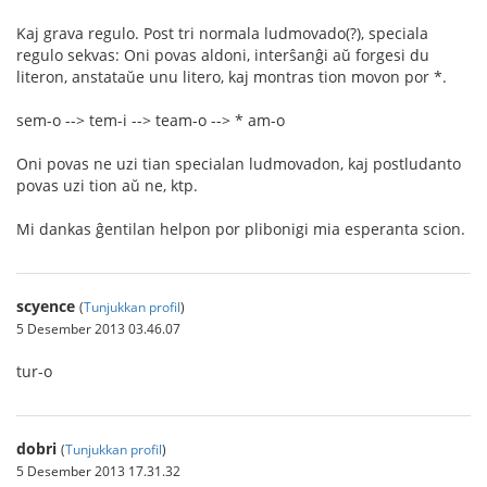
Kaj grava regulo. Post tri normala ludmovado(?), speciala
regulo sekvas: Oni povas aldoni, interŝanĝi aŭ forgesi du
literon, anstataŭe unu litero, kaj montras tion movon por *.
sem-o --> tem-i --> team-o --> * am-o
Oni povas ne uzi tian specialan ludmovadon, kaj postludanto
povas uzi tion aŭ ne, ktp.
Mi dankas ĝentilan helpon por plibonigi mia esperanta scion.
scyence
(
Tunjukkan profil
)
5 Desember 2013 03.46.07
tur-o
dobri
(
Tunjukkan profil
)
5 Desember 2013 17.31.32