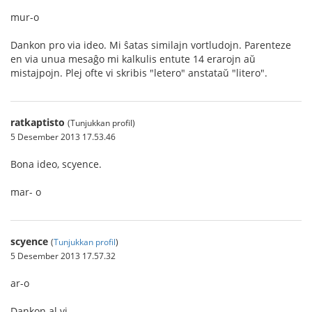
mur-o
Dankon pro via ideo. Mi ŝatas similajn vortludojn. Parenteze
en via unua mesaĝo mi kalkulis entute 14 erarojn aŭ
mistajpojn. Plej ofte vi skribis "letero" anstataŭ "litero".
ratkaptisto
(Tunjukkan profil)
5 Desember 2013 17.53.46
Bona ideo, scyence.
mar- o
scyence
(
Tunjukkan profil
)
5 Desember 2013 17.57.32
ar-o
Dankon al vi.