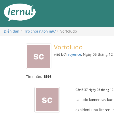
Đi
đến
phần
nội
dung
Diễn đàn
Trò chơi ngôn ngữ
Vortoludo
Vortoludo
viết bởi
scyence
, Ngày 05 tháng 1
Tin nhắn:
1596
03:45:37 Ngày 05 tháng 1
La ludo komencas kun u
a) aldoni unu literon: