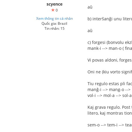
scyence
aŭ
0
Xem thông tin cá nhân
b) interŝanĝi unu liter
Quốc gia: Brazil
Tin nhắn: 15
aŭ
c) forgesi (bonvolu ekz
mank-i --> man-o ( fina
Vi povas aldoni, forges
Oni ne (kiu vorto signi
Tiu regulo estas pli fa
manĝ-i --> mang-o -->
vol-i --> mol-a --> sol-
Kaj grava regulo. Post
litero, kaj montras ti
sem-o --> tem-i --> te