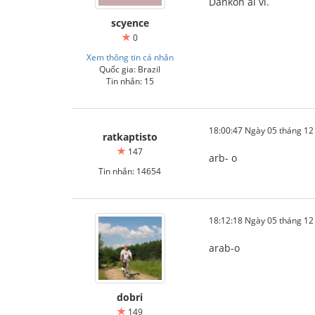
Dankon al vi.
scyence
0
Xem thông tin cá nhân
Quốc gia: Brazil
Tin nhắn: 15
18:00:47 Ngày 05 tháng 1
ratkaptisto
147
arb- o
Tin nhắn: 14654
18:12:18 Ngày 05 tháng 1
arab-o
dobri
149