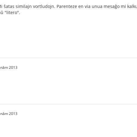
i ŝatas similajn vortludojn. Parenteze en via unua mesaĝo mi kalkuli
ŭ "litero".
2 năm 2013
2 năm 2013