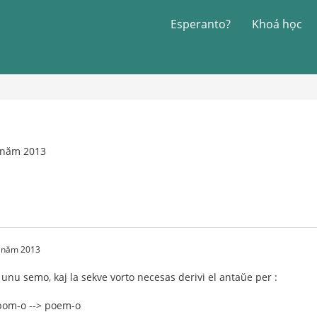
Esperanto?
Khoá học
2 năm 2013
2 năm 2013
nu semo, kaj la sekve vorto necesas derivi el antaŭe per :
 pom-o --> poem-o