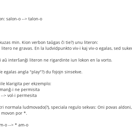
on: salon-o --> talon-o
kuzas min. Kion verbon taŭgas ĉi tie?) unu literon:
 litero ne gravas. En la ludvidpunkto viv-i kaj viv-o egalas, sed suke
i aŭ interŝanĝi literon ne rigardinte iun lokon en la vorto.
fe egalas angla "play"?) du fojojn sinsekve.
cile klarigita per ekzemplo:
 manĝ-i ne permisita
a --> vol-i permesita
 tri normala ludmovado(?), speciala regulo sekvas: Oni povas aldoni,
on movon por *.
am-o --> * am-o