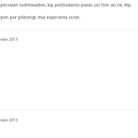
specialan ludmovadon, kaj postludanto povas uzi tion aŭ ne, ktp.
lpon por plibonigi mia esperanta scion.
2 năm 2013
2 năm 2013