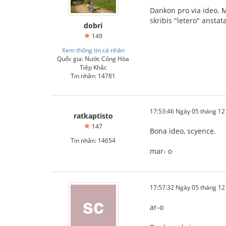
Dankon pro via ideo. M
skribis "letero" anstata
dobri
149
Xem thông tin cá nhân
Quốc gia: Nước Công Hòa
Tiệp Khắc
Tin nhắn: 14781
17:53:46 Ngày 05 tháng 1
ratkaptisto
147
Bona ideo, scyence.
Tin nhắn: 14654
mar- o
17:57:32 Ngày 05 tháng 1
ar-o