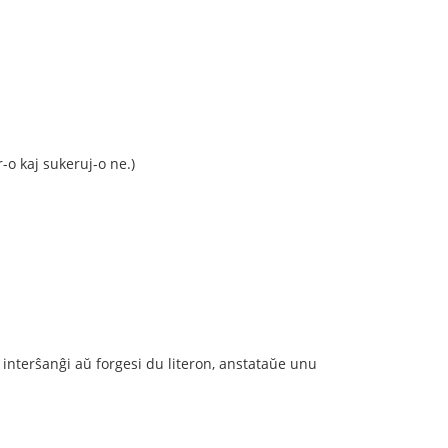
r-o kaj sukeruj-o ne.)
 interŝanĝi aŭ forgesi du literon, anstataŭe unu