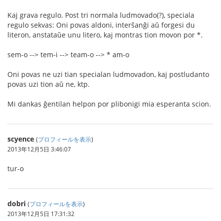
Kaj grava regulo. Post tri normala ludmovado(?), speciala
regulo sekvas: Oni povas aldoni, interŝanĝi aŭ forgesi du
literon, anstataŭe unu litero, kaj montras tion movon por *.
sem-o --> tem-i --> team-o --> * am-o
Oni povas ne uzi tian specialan ludmovadon, kaj postludanto
povas uzi tion aŭ ne, ktp.
Mi dankas ĝentilan helpon por plibonigi mia esperanta scion.
scyence
(
プロフィールを表示
)
2013年12月5日 3:46:07
tur-o
dobri
(
プロフィールを表示
)
2013年12月5日 17:31:32