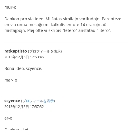
mur-o
Dankon pro via ideo. Mi ŝatas similajn vortludojn. Parenteze
en via unua mesaĝo mi kalkulis entute 14 erarojn aŭ
mistajpojn. Plej ofte vi skribis "letero" anstataŭ "litero".
ratkaptisto
(プロフィールを表示)
2013年12月5日 17:53:46
Bona ideo, scyence.
mar- o
scyence
(
プロフィールを表示
)
2013年12月5日 17:57:32
ar-o
Dankon al vi.