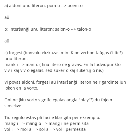
a) aldoni unu literon: pom-o --> poem-o
aŭ
b) interŝanĝi unu literon: salon-o --> talon-o
aŭ
c) forgesi (bonvolu ekzkuzas min. Kion verbon taŭgas ĉi tie?)
unu literon:
mank-i --> man-o ( fina litero ne gravas. En la ludvidpunkto
viv-i kaj viv-o egalas, sed suker-o kaj sukeruj-o ne.)
Vi povas aldoni, forgesi aŭ interŝanĝi literon ne rigardinte iun
lokon en la vorto.
Oni ne (kiu vorto signife egalas angla "play"?) du fojojn
sinsekve.
Tiu regulo estas pli facile klarigita per ekzemplo:
manĝ-i --> mang-o --> manĝ-i ne permisita
vol-i --> mol-a --> sol-a --> vol-i permesita