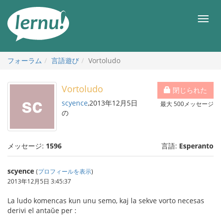
目
次
メ
へ
ニ
ュ
ー
フォーラム
言語遊び
Vortoludo
Vortoludo
閉じられた
scyence
,2013年12月5日
最大 500メッセージ
の
メッセージ:
1596
言語:
Esperanto
scyence
(
プロフィールを表示
)
2013年12月5日 3:45:37
La ludo komencas kun unu semo, kaj la sekve vorto necesas
derivi el antaŭe per :