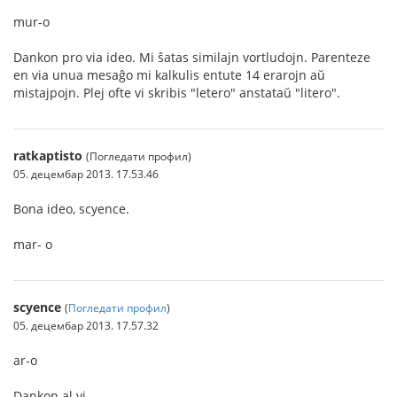
mur-o
Dankon pro via ideo. Mi ŝatas similajn vortludojn. Parenteze
en via unua mesaĝo mi kalkulis entute 14 erarojn aŭ
mistajpojn. Plej ofte vi skribis "letero" anstataŭ "litero".
ratkaptisto
(Погледати профил)
05. децембар 2013. 17.53.46
Bona ideo, scyence.
mar- o
scyence
(
Погледати профил
)
05. децембар 2013. 17.57.32
ar-o
Dankon al vi.