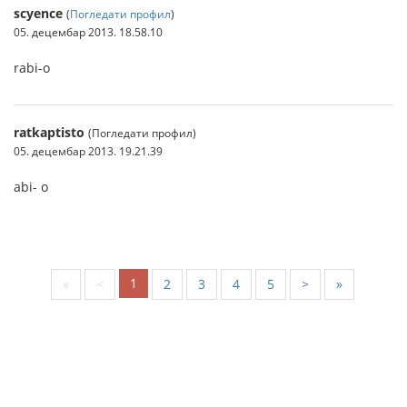
scyence
(
Погледати профил
)
05. децембар 2013. 18.58.10
rabi-o
ratkaptisto
(Погледати профил)
05. децембар 2013. 19.21.39
abi- o
1
«
<
2
3
4
5
>
»