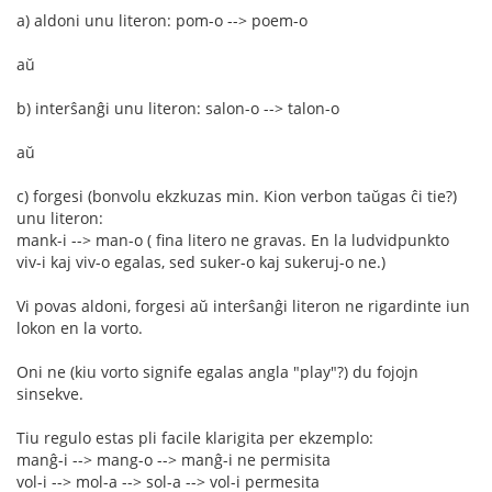
a) aldoni unu literon: pom-o --> poem-o
aŭ
b) interŝanĝi unu literon: salon-o --> talon-o
aŭ
c) forgesi (bonvolu ekzkuzas min. Kion verbon taŭgas ĉi tie?)
unu literon:
mank-i --> man-o ( fina litero ne gravas. En la ludvidpunkto
viv-i kaj viv-o egalas, sed suker-o kaj sukeruj-o ne.)
Vi povas aldoni, forgesi aŭ interŝanĝi literon ne rigardinte iun
lokon en la vorto.
Oni ne (kiu vorto signife egalas angla "play"?) du fojojn
sinsekve.
Tiu regulo estas pli facile klarigita per ekzemplo:
manĝ-i --> mang-o --> manĝ-i ne permisita
vol-i --> mol-a --> sol-a --> vol-i permesita