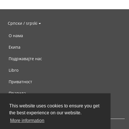
Српски / srpski
О нама
Екипа
Подржавајте нас
Libro
Приватност
Правила
Контактирајте нас
This website uses cookies to ensure you get
the best experience on our website.
More information