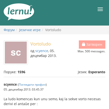
У
садржају
Мен
Форум
Језичке игре
Vortoludo
Vortoludo
Затворен
од
scyence
, 05.
Max. 500 messages.
децембар 2013.
Поруке:
1596
Језик:
Esperanto
scyence
(
Погледати профил
)
05. децембар 2013. 03.45.37
La ludo komencas kun unu semo, kaj la sekve vorto necesas
derivi el antaŭe per :