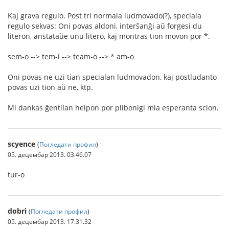
Kaj grava regulo. Post tri normala ludmovado(?), speciala
regulo sekvas: Oni povas aldoni, interŝanĝi aŭ forgesi du
literon, anstataŭe unu litero, kaj montras tion movon por *.
sem-o --> tem-i --> team-o --> * am-o
Oni povas ne uzi tian specialan ludmovadon, kaj postludanto
povas uzi tion aŭ ne, ktp.
Mi dankas ĝentilan helpon por plibonigi mia esperanta scion.
scyence
(
Погледати профил
)
05. децембар 2013. 03.46.07
tur-o
dobri
(
Погледати профил
)
05. децембар 2013. 17.31.32