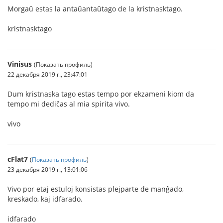
Morgaŭ estas la antaŭantaŭtago de la kristnasktago.
kristnasktago
Vinisus
(Показать профиль)
22 декабря 2019 г., 23:47:01
Dum kristnaska tago estas tempo por ekzameni kiom da
tempo mi dediĉas al mia spirita vivo.
vivo
cFlat7
(
Показать профиль
)
23 декабря 2019 г., 13:01:06
Vivo por etaj estuloj konsistas plejparte de manĝado,
kreskado, kaj idfarado.
idfarado