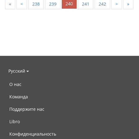
240
«
<
238
239
241
242
>
»
Русский
О нас
Команда
Поддержите нас
Libro
Конфиденциальность