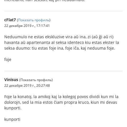
cFlat7
(
Показать профиль
)
22 декабря 2019 г., 17:17:41
Neduumulo ne estas ekskluzive vira aŭ ina, zi (aŭ ĝi aŭ ri)
havanta aŭ apartenanta al seksa identeco kiu estas ekster la
seksa duumo: tiu estas foje ina, foje iĉa, kaj neduuma foje.
foje
Vinisus
(Показать профиль)
22 декабря 2019 г., 20:27:48
Foje la konatoj, la amikoj kaj la kolegoj povos dividi kun mi la
dolorojn, sed la mia estos ĉiam propra kruco, kiun mi devas
kunporti.
kunporti