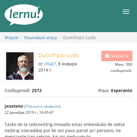
К
содержанию
Мен
Форум
Языковые игры
Duonfrazo Ludo
Duonfrazo Ludo
Закрыта
от
cFlat7
, 8 января
Макс. 500
2014 г.
сообщений.
Сообщений:
2572
Язык:
Esperanto
Jxusteno
(
Показать профиль
)
22 декабря 2019 г., 16:45:47
Tasko de la seksneŭtrig-movado estas enkonduko de sekse
neŭtraj novradikoj por ke oni povu paroli pri persono, ne
menciante lian sekson, kaj pri neduumulo.