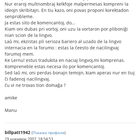
Nur eraroj multnombraj kelkfoje malpermesas kompreni la
ideojn skribitajn. En tiu kazo, oni povas proponi korektadon
senprobleme.
Ja estas sito de komencantoj, do...
Kiam oni dubas pri vortoj, oni uzu la vortaron por pliboniĝi
nian scion de la lingvo.
Laŭ mi, ekzistas pli serioza bariero al uzado de la lingvo
internacia en la forumo : estas la ĉeesto de nacilingvaj
forumoj mem.
Ke Lernu! estus tradukita en naciaj lingvoj,mi komprenas.
Kompreneble estas necesa ilo por komencantoj.
Sed laŭ mi, oni perdas bonajn temojn, kiam aperas nur en tiuj
ĉi fadenoj nacilingvaj.
ĉu vi ne trovas tion domaĝa ?
amike
Manu
billpatt1942
(
Покажи профила
)
29 ноември 2007, 18:54:53