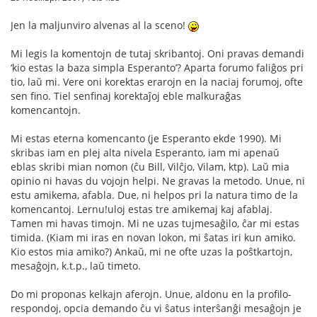
Jen la maljunviro alvenas al la sceno!
Mi legis la komentojn de tutaj skribantoj. Oni pravas demandi
‘kio estas la baza simpla Esperanto’? Aparta forumo faliĝos pri
tio, laŭ mi. Vere oni korektas erarojn en la naciaj forumoj, ofte
sen fino. Tiel senfinaj korektaĵoj eble malkuraĝas
komencantojn.
Mi estas eterna komencanto (je Esperanto ekde 1990). Mi
skribas iam en plej alta nivela Esperanto, iam mi apenaŭ
eblas skribi mian nomon (ĉu Bill, Vilĉjo, Vilam, ktp). Laŭ mia
opinio ni havas du vojojn helpi. Ne gravas la metodo. Unue, ni
estu amikema, afabla. Due, ni helpos pri la natura timo de la
komencantoj. Lernu!uloj estas tre amikemaj kaj afablaj.
Tamen mi havas timojn. Mi ne uzas tujmesaĝilo, ĉar mi estas
timida. (Kiam mi iras en novan lokon, mi ŝatas iri kun amiko.
Kio estos mia amiko?) Ankaŭ, mi ne ofte uzas la poŝtkartojn,
mesaĝojn, k.t.p., laŭ timeto.
Do mi proponas kelkajn aferojn. Unue, aldonu en la profilo-
respondoj, opcia demando ĉu vi ŝatus interŝanĝi mesaĝojn je