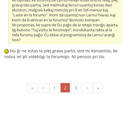
Mi opinias, ke forumoj de Lernu!-retejo estas unu el ĉefaj, plej
gravaj ties partoj. Sed malmultaj lernu!-uzantoj konas ilian
ekziston, malgraŭ kelkaj mencioj pri ili en ĉef-menuo kaj
"Laste en la forumo". Kiom da uzantoj nun Lernu! havas, kaj
kiom da ili aktivas en la forumoj? Bonvolu kompari.
Mi proponas, ke supre de ĉiu paĝo de la retejo troviĝu aparta
lig-butono "Tuj vizitu la forumojn!", kondukanta rekte al la
ĉefa foruma paĝo. Ĉu eblas al programistoj de Lernu! aranĝi
tion?
Nu ĝi ne estas la plej grava parto, sed mi konsentas, ke
indus iel pli videbligi la forumojn. Ni pensos pri tio.
2
«
<
1
3
>
»