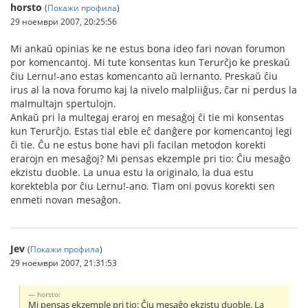
horsto
(
Покажи профила
)
29 ноември 2007, 20:25:56
Mi ankaŭ opinias ke ne estus bona ideo fari novan forumon
por komencantoj. Mi tute konsentas kun Terurĉjo ke preskaŭ
ĉiu Lernu!-ano estas komencanto aŭ lernanto. Preskaŭ ĉiu
irus al la nova forumo kaj la nivelo malpliiĝus, ĉar ni perdus la
malmultajn spertulojn.
Ankaŭ pri la multegaj eraroj en mesaĝoj ĉi tie mi konsentas
kun Terurĉjo. Estas tial eble eĉ danĝere por komencantoj legi
ĉi tie. Ĉu ne estus bone havi pli facilan metodon korekti
erarojn en mesaĝoj? Mi pensas ekzemple pri tio: Ĉiu mesaĝo
ekzistu duoble. La unua estu la originalo, la dua estu
korektebla por ĉiu Lernu!-ano. Tiam oni povus korekti sen
enmeti novan mesaĝon.
Jev
(
Покажи профила
)
29 ноември 2007, 21:31:53
horsto:
Mi pensas ekzemple pri tio: Ĉiu mesaĝo ekzistu duoble. La