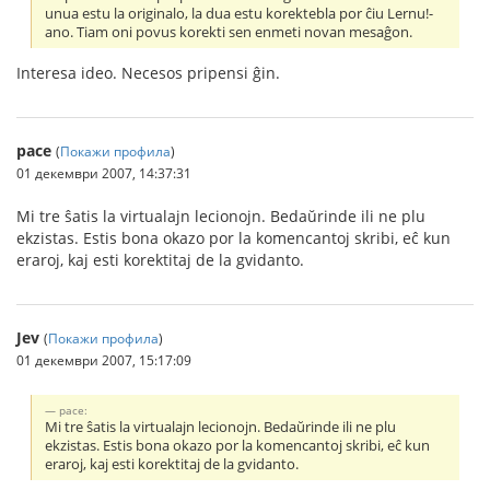
unua estu la originalo, la dua estu korektebla por ĉiu Lernu!-
ano. Tiam oni povus korekti sen enmeti novan mesaĝon.
Interesa ideo. Necesos pripensi ĝin.
pace
(
Покажи профила
)
01 декември 2007, 14:37:31
Mi tre ŝatis la virtualajn lecionojn. Bedaŭrinde ili ne plu
ekzistas. Estis bona okazo por la komencantoj skribi, eĉ kun
eraroj, kaj esti korektitaj de la gvidanto.
Jev
(
Покажи профила
)
01 декември 2007, 15:17:09
pace:
Mi tre ŝatis la virtualajn lecionojn. Bedaŭrinde ili ne plu
ekzistas. Estis bona okazo por la komencantoj skribi, eĉ kun
eraroj, kaj esti korektitaj de la gvidanto.