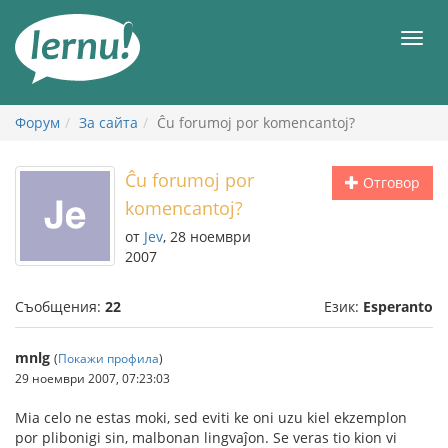
Към
съдържанието
Мен
Форум
За сайта
Ĉu forumoj por komencantoj?
Ĉu forumoj por
Отговор
komencantoj?
от
Jev
, 28 ноември
2007
Съобщения:
22
Език:
Esperanto
mnlg
(
Покажи профила
)
29 ноември 2007, 07:23:03
Mia celo ne estas moki, sed eviti ke oni uzu kiel ekzemplon
por plibonigi sin, malbonan lingvaĵon. Se veras tio kion vi