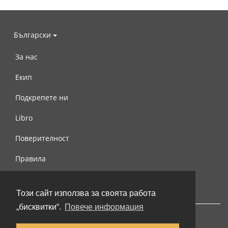
Български
За нас
Екип
Подкрепете ни
Libro
Поверителност
Правила
Свържете се с нас
Този сайт използва за своята работа
„бисквитки“.
Повече информация