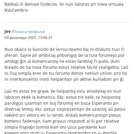
Baldaŭ ili denove funkcios. Ni nun laboras pri nova virtuala
klasĉambro.
Jev
(
Покажи профила
)
03 декември 2007, 13:06:37
Nun okazis la kunsido de lernu!-teamo kaj ni diskutis tiun ĉi
aferon. Ŝajne pli ambiciaj plibonigoj de la tuta forumejo por
amikigi ĝin al komencantoj ne estas fareblaj ĉi-paŝe, dum
kreado de tia nova forumo estus relative facile realigebla. Laŭ
ni ĉiuj simpla kreo de tiu forumo donos neniun utilon, pro tio
ni interkonsentis inviti helpantojn pli aktive kunlabori pri ĝi.
Laŭ mi estas tre grave, ke helpantoj estu envolvitaj en tiun
laboron ekde la komenco. Ekz. estus tre bele, se helpantoj
paroligus uzantojn en tiuj forumoj en baza Esperanto pri
diversaj temoj, ekz. petus sinprezentojn de uzantoj aŭ petus
rakonti pri vetero en iu lando. Ankaŭ komencantojn povus
komenci fadenojn, tiam gravus respondi al ili per relative
simpla lingvaĵo (simila kian oni uzus parolante kun
komencanto dum iu Esperanto-renkontiĝo) en iu ĝentila