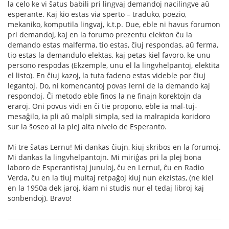
la celo ke vi ŝatus babili pri lingvaj demandoj nacilingve aŭ
esperante. Kaj kio estas via sperto – traduko, poezio,
mekaniko, komputila lingvaj, k.t.p. Due, eble ni havus forumon
pri demandoj, kaj en la forumo prezentu elekton ĉu la
demando estas malferma, tio estas, ĉiuj respondas, aŭ ferma,
tio estas la demandulo elektas, kaj petas kiel favoro, ke unu
persono respodas (Ekzemple, unu el la lingvhelpantoj, elektita
el listo). En ĉiuj kazoj, la tuta fadeno estas videble por ĉiuj
legantoj. Do, ni komencantoj povas lerni de la demando kaj
respondoj. Ĉi metodo eble finos la ne finajn korektojn da
eraroj. Oni povus vidi en ĉi tie propono, eble ia mal-tuj-
mesaĝilo, ia pli aŭ malpli simpla, sed ia malrapida koridoro
sur la ŝoseo al la plej alta nivelo de Esperanto.
Mi tre ŝatas Lernu! Mi dankas ĉiujn, kiuj skribos en la forumoj.
Mi dankas la lingvhelpantojn. Mi miriĝas pri la plej bona
laboro de Esperantistaj junuloj, ĉu en Lernu!, ĉu en Radio
Verda, ĉu en la tiuj multaj retpaĝoj kiuj nun ekzistas, (ne kiel
en la 1950a dek jaroj, kiam ni studis nur el tedaj libroj kaj
sonbendoj). Bravo!