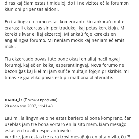
diras kaj ĉiam estas timiduloj, do ili ne vizitos eĉ la forumon
kiun oni pripensas aldoni.
En itallingva forumo estas komencanto kiu ankoraŭ multe
eraras; li ekzercas sin per tradukoj, kaj petas korektojn. Mi
korektis kvar el liaj ekzercoj. Mi ankaŭ foje korektis en
anglalingva forumo. Mi neniam mokis kaj neniam eĉ emis
moki.
Tia ekzercado povas tute bone okazi en aliaj nacilingvaj
forumoj, kaj eĉ en kelkaj esperantlingvaj. Nova forumo ne
bezoniĝas kaj kiel mi jam sufiĉe multajn fojojn priskribis, mi
timas ke ĝia efiko povas esti pli malbona ol atendite.
manu_fr
(Покажи профила)
29 ноември 2007, 11:41:43
Laŭ mi, la lingvnivelo ne estas bariero al bona kompreno, ĉar
uzeblas jam tre bona vortaro en la sito mem, kiam mesaĝo
estas en tro alta esperantnivelo.
Verdire, jam estas tre rara trovi mesaĝojn en alta nivilo, ĉu ?!