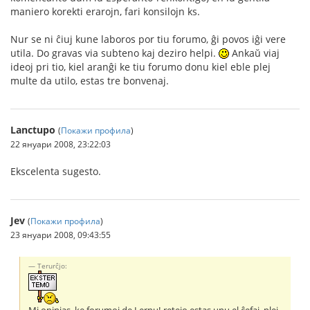
maniero korekti erarojn, fari konsilojn ks.
Nur se ni ĉiuj kune laboros por tiu forumo, ĝi povos iĝi vere
utila. Do gravas via subteno kaj deziro helpi.
Ankaŭ viaj
ideoj pri tio, kiel aranĝi ke tiu forumo donu kiel eble plej
multe da utilo, estas tre bonvenaj.
Lanctupo
(
Покажи профила
)
22 януари 2008, 23:22:03
Ekscelenta sugesto.
Jev
(
Покажи профила
)
23 януари 2008, 09:43:55
Terurĉjo: