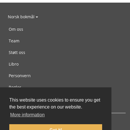
Norsk bokmål
Om oss
Team
Støtt oss
Libro
Personvern
Regler
Kontakt oss
This website uses cookies to ensure you get
the best experience on our website.
More information
Got it!