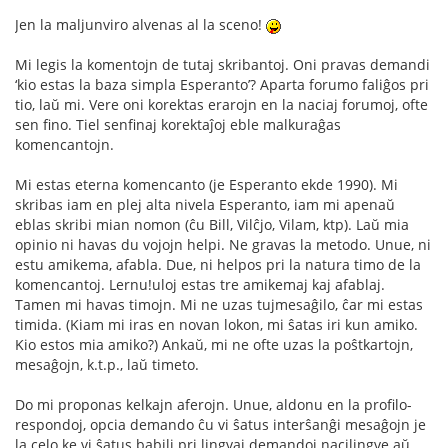
Jen la maljunviro alvenas al la sceno!
Mi legis la komentojn de tutaj skribantoj. Oni pravas demandi
‘kio estas la baza simpla Esperanto’? Aparta forumo faliĝos pri
tio, laŭ mi. Vere oni korektas erarojn en la naciaj forumoj, ofte
sen fino. Tiel senfinaj korektaĵoj eble malkuraĝas
komencantojn.
Mi estas eterna komencanto (je Esperanto ekde 1990). Mi
skribas iam en plej alta nivela Esperanto, iam mi apenaŭ
eblas skribi mian nomon (ĉu Bill, Vilĉjo, Vilam, ktp). Laŭ mia
opinio ni havas du vojojn helpi. Ne gravas la metodo. Unue, ni
estu amikema, afabla. Due, ni helpos pri la natura timo de la
komencantoj. Lernu!uloj estas tre amikemaj kaj afablaj.
Tamen mi havas timojn. Mi ne uzas tujmesaĝilo, ĉar mi estas
timida. (Kiam mi iras en novan lokon, mi ŝatas iri kun amiko.
Kio estos mia amiko?) Ankaŭ, mi ne ofte uzas la poŝtkartojn,
mesaĝojn, k.t.p., laŭ timeto.
Do mi proponas kelkajn aferojn. Unue, aldonu en la profilo-
respondoj, opcia demando ĉu vi ŝatus interŝanĝi mesaĝojn je
la celo ke vi ŝatus babili pri lingvaj demandoj nacilingve aŭ