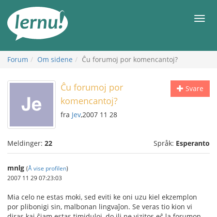
Til
innholdet
Meny
Forum
Om sidene
Ĉu forumoj por komencantoj?
Ĉu forumoj por
Svare
komencantoj?
fra
Jev
,2007 11 28
Meldinger:
22
Språk:
Esperanto
mnlg
(
Å vise profilen
)
2007 11 29 07:23:03
Mia celo ne estas moki, sed eviti ke oni uzu kiel ekzemplon
por plibonigi sin, malbonan lingvaĵon. Se veras tio kion vi
diras kaj ĉiam estas timiduloj, do ili ne vizitos eĉ la forumon