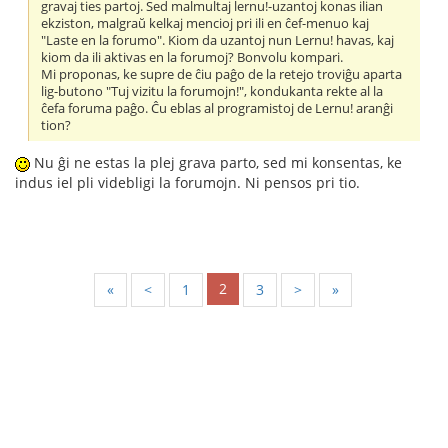
gravaj ties partoj. Sed malmultaj lernu!-uzantoj konas ilian
ekziston, malgraŭ kelkaj mencioj pri ili en ĉef-menuo kaj
"Laste en la forumo". Kiom da uzantoj nun Lernu! havas, kaj
kiom da ili aktivas en la forumoj? Bonvolu kompari.
Mi proponas, ke supre de ĉiu paĝo de la retejo troviĝu aparta
lig-butono "Tuj vizitu la forumojn!", kondukanta rekte al la
ĉefa foruma paĝo. Ĉu eblas al programistoj de Lernu! aranĝi
tion?
Nu ĝi ne estas la plej grava parto, sed mi konsentas, ke
indus iel pli videbligi la forumojn. Ni pensos pri tio.
2
«
<
1
3
>
»