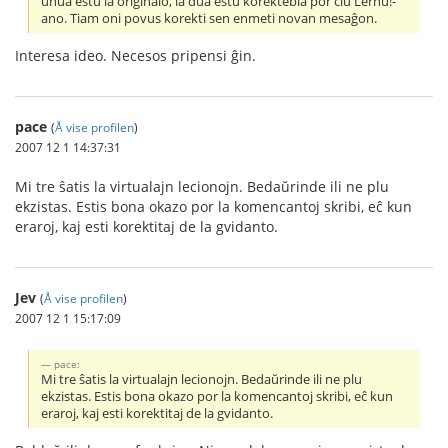
unua estu la originalo, la dua estu korektebla por ĉiu Lernu!-
ano. Tiam oni povus korekti sen enmeti novan mesaĝon.
Interesa ideo. Necesos pripensi ĝin.
pace
(
Å vise profilen
)
2007 12 1 14:37:31
Mi tre ŝatis la virtualajn lecionojn. Bedaŭrinde ili ne plu
ekzistas. Estis bona okazo por la komencantoj skribi, eĉ kun
eraroj, kaj esti korektitaj de la gvidanto.
Jev
(
Å vise profilen
)
2007 12 1 15:17:09
pace:
Mi tre ŝatis la virtualajn lecionojn. Bedaŭrinde ili ne plu
ekzistas. Estis bona okazo por la komencantoj skribi, eĉ kun
eraroj, kaj esti korektitaj de la gvidanto.