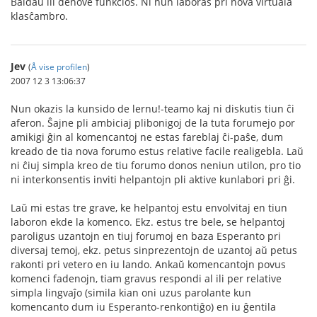
Baldaŭ ili denove funkcios. Ni nun laboras pri nova virtuala
klasĉambro.
Jev
(
Å vise profilen
)
2007 12 3 13:06:37
Nun okazis la kunsido de lernu!-teamo kaj ni diskutis tiun ĉi
aferon. Ŝajne pli ambiciaj plibonigoj de la tuta forumejo por
amikigi ĝin al komencantoj ne estas fareblaj ĉi-paŝe, dum
kreado de tia nova forumo estus relative facile realigebla. Laŭ
ni ĉiuj simpla kreo de tiu forumo donos neniun utilon, pro tio
ni interkonsentis inviti helpantojn pli aktive kunlabori pri ĝi.
Laŭ mi estas tre grave, ke helpantoj estu envolvitaj en tiun
laboron ekde la komenco. Ekz. estus tre bele, se helpantoj
paroligus uzantojn en tiuj forumoj en baza Esperanto pri
diversaj temoj, ekz. petus sinprezentojn de uzantoj aŭ petus
rakonti pri vetero en iu lando. Ankaŭ komencantojn povus
komenci fadenojn, tiam gravus respondi al ili per relative
simpla lingvaĵo (simila kian oni uzus parolante kun
komencanto dum iu Esperanto-renkontiĝo) en iu ĝentila