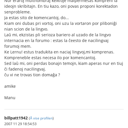
Nur eraroj multnombraj kelkfoje malpermesas kompreni la
ideojn skribitajn. En tiu kazo, oni povas proponi korektadon
senprobleme.
Ja estas sito de komencantoj, do...
Kiam oni dubas pri vortoj, oni uzu la vortaron por pliboniĝi
nian scion de la lingvo.
Laŭ mi, ekzistas pli serioza bariero al uzado de la lingvo
internacia en la forumo : estas la ĉeesto de nacilingvaj
forumoj mem.
Ke Lernu! estus tradukita en naciaj lingvoj,mi komprenas.
Kompreneble estas necesa ilo por komencantoj.
Sed laŭ mi, oni perdas bonajn temojn, kiam aperas nur en tiuj
ĉi fadenoj nacilingvaj.
ĉu vi ne trovas tion domaĝa ?
amike
Manu
billpatt1942
(
Å vise profilen
)
2007 11 29 18:54:53