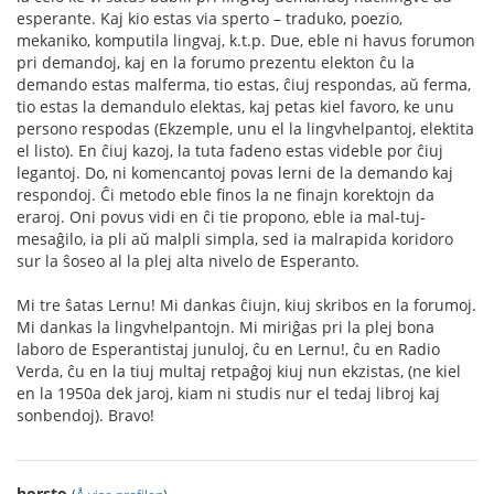
esperante. Kaj kio estas via sperto – traduko, poezio,
mekaniko, komputila lingvaj, k.t.p. Due, eble ni havus forumon
pri demandoj, kaj en la forumo prezentu elekton ĉu la
demando estas malferma, tio estas, ĉiuj respondas, aŭ ferma,
tio estas la demandulo elektas, kaj petas kiel favoro, ke unu
persono respodas (Ekzemple, unu el la lingvhelpantoj, elektita
el listo). En ĉiuj kazoj, la tuta fadeno estas videble por ĉiuj
legantoj. Do, ni komencantoj povas lerni de la demando kaj
respondoj. Ĉi metodo eble finos la ne finajn korektojn da
eraroj. Oni povus vidi en ĉi tie propono, eble ia mal-tuj-
mesaĝilo, ia pli aŭ malpli simpla, sed ia malrapida koridoro
sur la ŝoseo al la plej alta nivelo de Esperanto.
Mi tre ŝatas Lernu! Mi dankas ĉiujn, kiuj skribos en la forumoj.
Mi dankas la lingvhelpantojn. Mi miriĝas pri la plej bona
laboro de Esperantistaj junuloj, ĉu en Lernu!, ĉu en Radio
Verda, ĉu en la tiuj multaj retpaĝoj kiuj nun ekzistas, (ne kiel
en la 1950a dek jaroj, kiam ni studis nur el tedaj libroj kaj
sonbendoj). Bravo!
horsto