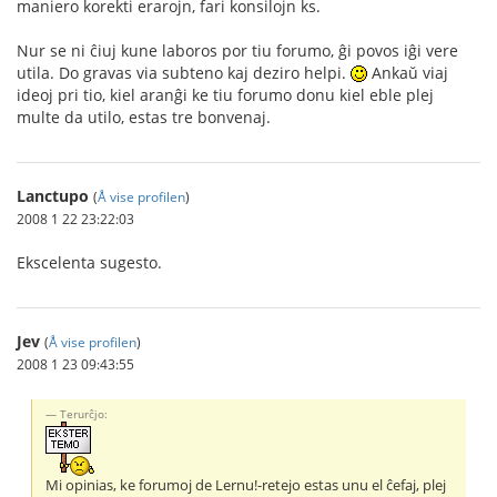
maniero korekti erarojn, fari konsilojn ks.
Nur se ni ĉiuj kune laboros por tiu forumo, ĝi povos iĝi vere
utila. Do gravas via subteno kaj deziro helpi.
Ankaŭ viaj
ideoj pri tio, kiel aranĝi ke tiu forumo donu kiel eble plej
multe da utilo, estas tre bonvenaj.
Lanctupo
(
Å vise profilen
)
2008 1 22 23:22:03
Ekscelenta sugesto.
Jev
(
Å vise profilen
)
2008 1 23 09:43:55
Terurĉjo:
Mi opinias, ke forumoj de Lernu!-retejo estas unu el ĉefaj, plej