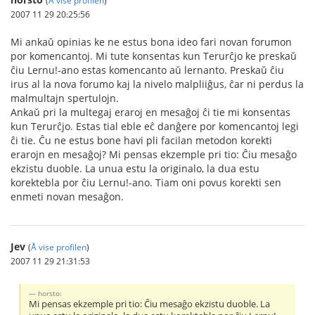
(
Å vise profilen
)
2007 11 29 20:25:56
Mi ankaŭ opinias ke ne estus bona ideo fari novan forumon
por komencantoj. Mi tute konsentas kun Terurĉjo ke preskaŭ
ĉiu Lernu!-ano estas komencanto aŭ lernanto. Preskaŭ ĉiu
irus al la nova forumo kaj la nivelo malpliiĝus, ĉar ni perdus la
malmultajn spertulojn.
Ankaŭ pri la multegaj eraroj en mesaĝoj ĉi tie mi konsentas
kun Terurĉjo. Estas tial eble eĉ danĝere por komencantoj legi
ĉi tie. Ĉu ne estus bone havi pli facilan metodon korekti
erarojn en mesaĝoj? Mi pensas ekzemple pri tio: Ĉiu mesaĝo
ekzistu duoble. La unua estu la originalo, la dua estu
korektebla por ĉiu Lernu!-ano. Tiam oni povus korekti sen
enmeti novan mesaĝon.
Jev
(
Å vise profilen
)
2007 11 29 21:31:53
horsto:
Mi pensas ekzemple pri tio: Ĉiu mesaĝo ekzistu duoble. La