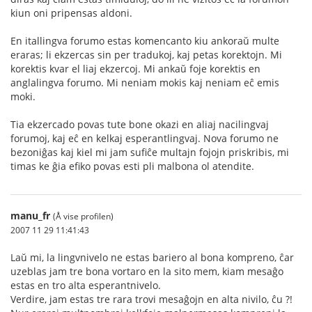
kiun oni pripensas aldoni.
En itallingva forumo estas komencanto kiu ankoraŭ multe
eraras; li ekzercas sin per tradukoj, kaj petas korektojn. Mi
korektis kvar el liaj ekzercoj. Mi ankaŭ foje korektis en
anglalingva forumo. Mi neniam mokis kaj neniam eĉ emis
moki.
Tia ekzercado povas tute bone okazi en aliaj nacilingvaj
forumoj, kaj eĉ en kelkaj esperantlingvaj. Nova forumo ne
bezoniĝas kaj kiel mi jam sufiĉe multajn fojojn priskribis, mi
timas ke ĝia efiko povas esti pli malbona ol atendite.
manu_fr
(Å vise profilen)
2007 11 29 11:41:43
Laŭ mi, la lingvnivelo ne estas bariero al bona kompreno, ĉar
uzeblas jam tre bona vortaro en la sito mem, kiam mesaĝo
estas en tro alta esperantnivelo.
Verdire, jam estas tre rara trovi mesaĝojn en alta nivilo, ĉu ?!