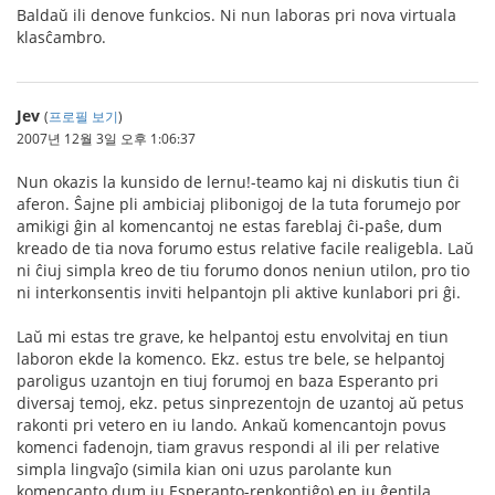
Baldaŭ ili denove funkcios. Ni nun laboras pri nova virtuala
klasĉambro.
Jev
(
프로필 보기
)
2007년 12월 3일 오후 1:06:37
Nun okazis la kunsido de lernu!-teamo kaj ni diskutis tiun ĉi
aferon. Ŝajne pli ambiciaj plibonigoj de la tuta forumejo por
amikigi ĝin al komencantoj ne estas fareblaj ĉi-paŝe, dum
kreado de tia nova forumo estus relative facile realigebla. Laŭ
ni ĉiuj simpla kreo de tiu forumo donos neniun utilon, pro tio
ni interkonsentis inviti helpantojn pli aktive kunlabori pri ĝi.
Laŭ mi estas tre grave, ke helpantoj estu envolvitaj en tiun
laboron ekde la komenco. Ekz. estus tre bele, se helpantoj
paroligus uzantojn en tiuj forumoj en baza Esperanto pri
diversaj temoj, ekz. petus sinprezentojn de uzantoj aŭ petus
rakonti pri vetero en iu lando. Ankaŭ komencantojn povus
komenci fadenojn, tiam gravus respondi al ili per relative
simpla lingvaĵo (simila kian oni uzus parolante kun
komencanto dum iu Esperanto-renkontiĝo) en iu ĝentila