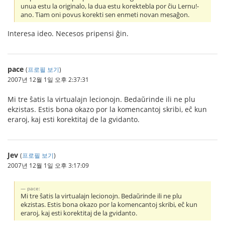
unua estu la originalo, la dua estu korektebla por ĉiu Lernu!-
ano. Tiam oni povus korekti sen enmeti novan mesaĝon.
Interesa ideo. Necesos pripensi ĝin.
pace
(
프로필 보기
)
2007년 12월 1일 오후 2:37:31
Mi tre ŝatis la virtualajn lecionojn. Bedaŭrinde ili ne plu
ekzistas. Estis bona okazo por la komencantoj skribi, eĉ kun
eraroj, kaj esti korektitaj de la gvidanto.
Jev
(
프로필 보기
)
2007년 12월 1일 오후 3:17:09
pace:
Mi tre ŝatis la virtualajn lecionojn. Bedaŭrinde ili ne plu
ekzistas. Estis bona okazo por la komencantoj skribi, eĉ kun
eraroj, kaj esti korektitaj de la gvidanto.