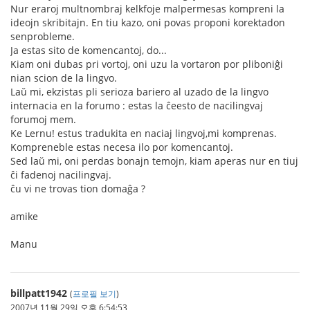
Nur eraroj multnombraj kelkfoje malpermesas kompreni la
ideojn skribitajn. En tiu kazo, oni povas proponi korektadon
senprobleme.
Ja estas sito de komencantoj, do...
Kiam oni dubas pri vortoj, oni uzu la vortaron por pliboniĝi
nian scion de la lingvo.
Laŭ mi, ekzistas pli serioza bariero al uzado de la lingvo
internacia en la forumo : estas la ĉeesto de nacilingvaj
forumoj mem.
Ke Lernu! estus tradukita en naciaj lingvoj,mi komprenas.
Kompreneble estas necesa ilo por komencantoj.
Sed laŭ mi, oni perdas bonajn temojn, kiam aperas nur en tiuj
ĉi fadenoj nacilingvaj.
ĉu vi ne trovas tion domaĝa ?
amike
Manu
billpatt1942
(
프로필 보기
)
2007년 11월 29일 오후 6:54:53