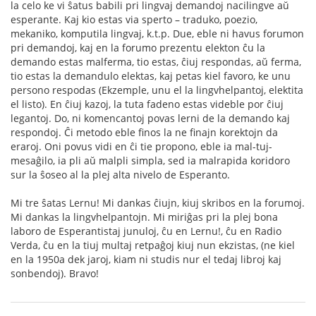
la celo ke vi ŝatus babili pri lingvaj demandoj nacilingve aŭ
esperante. Kaj kio estas via sperto – traduko, poezio,
mekaniko, komputila lingvaj, k.t.p. Due, eble ni havus forumon
pri demandoj, kaj en la forumo prezentu elekton ĉu la
demando estas malferma, tio estas, ĉiuj respondas, aŭ ferma,
tio estas la demandulo elektas, kaj petas kiel favoro, ke unu
persono respodas (Ekzemple, unu el la lingvhelpantoj, elektita
el listo). En ĉiuj kazoj, la tuta fadeno estas videble por ĉiuj
legantoj. Do, ni komencantoj povas lerni de la demando kaj
respondoj. Ĉi metodo eble finos la ne finajn korektojn da
eraroj. Oni povus vidi en ĉi tie propono, eble ia mal-tuj-
mesaĝilo, ia pli aŭ malpli simpla, sed ia malrapida koridoro
sur la ŝoseo al la plej alta nivelo de Esperanto.
Mi tre ŝatas Lernu! Mi dankas ĉiujn, kiuj skribos en la forumoj.
Mi dankas la lingvhelpantojn. Mi miriĝas pri la plej bona
laboro de Esperantistaj junuloj, ĉu en Lernu!, ĉu en Radio
Verda, ĉu en la tiuj multaj retpaĝoj kiuj nun ekzistas, (ne kiel
en la 1950a dek jaroj, kiam ni studis nur el tedaj libroj kaj
sonbendoj). Bravo!