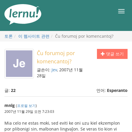
본
문
메
으
뉴
로
토론
이 웹사이트 관련
Ĉu forumoj por komencantoj?
Ĉu forumoj por
댓글 쓰기
komencantoj?
글쓴이:
Jev
, 2007년 11월
28일
글:
22
언어:
Esperanto
mnlg
(
프로필 보기
)
2007년 11월 29일 오전 7:23:03
Mia celo ne estas moki, sed eviti ke oni uzu kiel ekzemplon
por plibonigi sin, malbonan lingvaĵon. Se veras tio kion vi