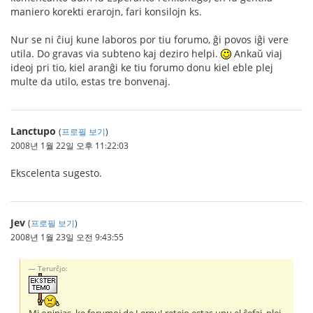
maniero korekti erarojn, fari konsilojn ks.
Nur se ni ĉiuj kune laboros por tiu forumo, ĝi povos iĝi vere
utila. Do gravas via subteno kaj deziro helpi.
Ankaŭ viaj
ideoj pri tio, kiel aranĝi ke tiu forumo donu kiel eble plej
multe da utilo, estas tre bonvenaj.
Lanctupo
(
프로필 보기
)
2008년 1월 22일 오후 11:22:03
Ekscelenta sugesto.
Jev
(
프로필 보기
)
2008년 1월 23일 오전 9:43:55
Terurĉjo: