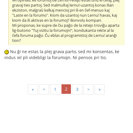
Mi opinias, ke forumoj de Lernu!-retejo estas unu el ĉefaj, plej
gravaj ties partoj. Sed malmultaj lernu!-uzantoj konas ilian
ekziston, malgraŭ kelkaj mencioj pri ili en ĉef-menuo kaj
"Laste en la forumo". Kiom da uzantoj nun Lernu! havas, kaj
kiom da ili aktivas en la forumoj? Bonvolu kompari.
Mi proponas, ke supre de ĉiu paĝo de la retejo troviĝu aparta
lig-butono "Tuj vizitu la forumojn!", kondukanta rekte al la
ĉefa foruma paĝo. Ĉu eblas al programistoj de Lernu! aranĝi
tion?
Nu ĝi ne estas la plej grava parto, sed mi konsentas, ke
indus iel pli videbligi la forumojn. Ni pensos pri tio.
2
«
<
1
3
>
»