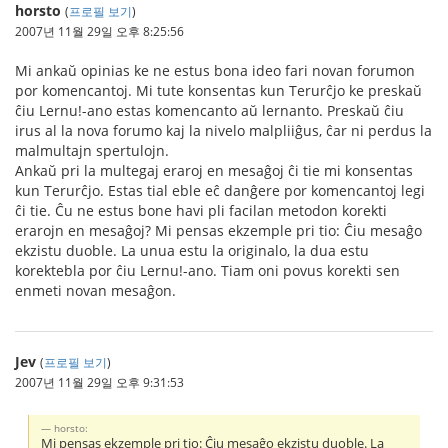
horsto
(
프로필 보기
)
2007년 11월 29일 오후 8:25:56
Mi ankaŭ opinias ke ne estus bona ideo fari novan forumon
por komencantoj. Mi tute konsentas kun Terurĉjo ke preskaŭ
ĉiu Lernu!-ano estas komencanto aŭ lernanto. Preskaŭ ĉiu
irus al la nova forumo kaj la nivelo malpliiĝus, ĉar ni perdus la
malmultajn spertulojn.
Ankaŭ pri la multegaj eraroj en mesaĝoj ĉi tie mi konsentas
kun Terurĉjo. Estas tial eble eĉ danĝere por komencantoj legi
ĉi tie. Ĉu ne estus bone havi pli facilan metodon korekti
erarojn en mesaĝoj? Mi pensas ekzemple pri tio: Ĉiu mesaĝo
ekzistu duoble. La unua estu la originalo, la dua estu
korektebla por ĉiu Lernu!-ano. Tiam oni povus korekti sen
enmeti novan mesaĝon.
Jev
(
프로필 보기
)
2007년 11월 29일 오후 9:31:53
horsto:
Mi pensas ekzemple pri tio: Ĉiu mesaĝo ekzistu duoble. La