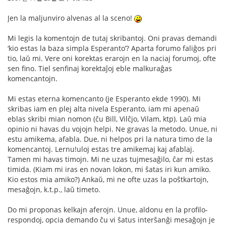
Jen la maljunviro alvenas al la sceno!
Mi legis la komentojn de tutaj skribantoj. Oni pravas demandi
‘kio estas la baza simpla Esperanto’? Aparta forumo faliĝos pri
tio, laŭ mi. Vere oni korektas erarojn en la naciaj forumoj, ofte
sen fino. Tiel senfinaj korektaĵoj eble malkuraĝas
komencantojn.
Mi estas eterna komencanto (je Esperanto ekde 1990). Mi
skribas iam en plej alta nivela Esperanto, iam mi apenaŭ
eblas skribi mian nomon (ĉu Bill, Vilĉjo, Vilam, ktp). Laŭ mia
opinio ni havas du vojojn helpi. Ne gravas la metodo. Unue, ni
estu amikema, afabla. Due, ni helpos pri la natura timo de la
komencantoj. Lernu!uloj estas tre amikemaj kaj afablaj.
Tamen mi havas timojn. Mi ne uzas tujmesaĝilo, ĉar mi estas
timida. (Kiam mi iras en novan lokon, mi ŝatas iri kun amiko.
Kio estos mia amiko?) Ankaŭ, mi ne ofte uzas la poŝtkartojn,
mesaĝojn, k.t.p., laŭ timeto.
Do mi proponas kelkajn aferojn. Unue, aldonu en la profilo-
respondoj, opcia demando ĉu vi ŝatus interŝanĝi mesaĝojn je