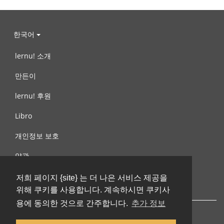
한국어
lernu! 소개
만든이
lernu! 후원
Libro
개인정보 보호
약관
제안, 문의
저희 페이지 {site} 는 더 나은 서비스 제공을
위해 쿠키를 사용합니다. 계속하시면 쿠키사
용에 동의한 것으로 간주합니다.
추가 정보