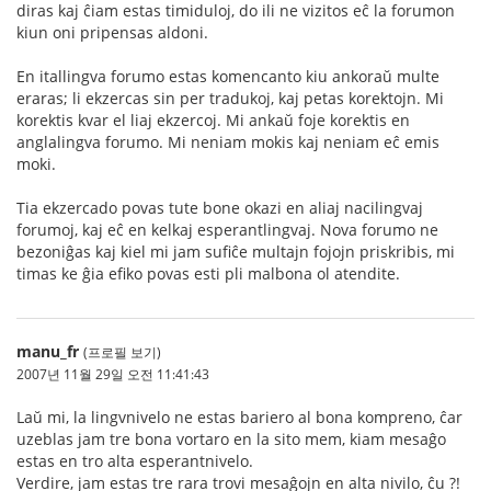
diras kaj ĉiam estas timiduloj, do ili ne vizitos eĉ la forumon
kiun oni pripensas aldoni.
En itallingva forumo estas komencanto kiu ankoraŭ multe
eraras; li ekzercas sin per tradukoj, kaj petas korektojn. Mi
korektis kvar el liaj ekzercoj. Mi ankaŭ foje korektis en
anglalingva forumo. Mi neniam mokis kaj neniam eĉ emis
moki.
Tia ekzercado povas tute bone okazi en aliaj nacilingvaj
forumoj, kaj eĉ en kelkaj esperantlingvaj. Nova forumo ne
bezoniĝas kaj kiel mi jam sufiĉe multajn fojojn priskribis, mi
timas ke ĝia efiko povas esti pli malbona ol atendite.
manu_fr
(프로필 보기)
2007년 11월 29일 오전 11:41:43
Laŭ mi, la lingvnivelo ne estas bariero al bona kompreno, ĉar
uzeblas jam tre bona vortaro en la sito mem, kiam mesaĝo
estas en tro alta esperantnivelo.
Verdire, jam estas tre rara trovi mesaĝojn en alta nivilo, ĉu ?!