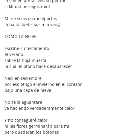
la somer’ portas veston por mi
ĉi klimat pereigos min!
Mi ne scias ĉu mi elportos
la hajlo fluetis sur mia vang’
COMO LA NIEVE
Escribe su testamento
el verano
sobre la hoja muerta
la cual el otoño hace desaparecer
Nací en Diciembre
por eso tengo el invierno en el corazón
bajo una capa de nieve
No sé si aguantaré
va haciendo verdaderamente calor
Y no conseguiré calor
ni las flores germinarán para mi
pero quedarán los botones