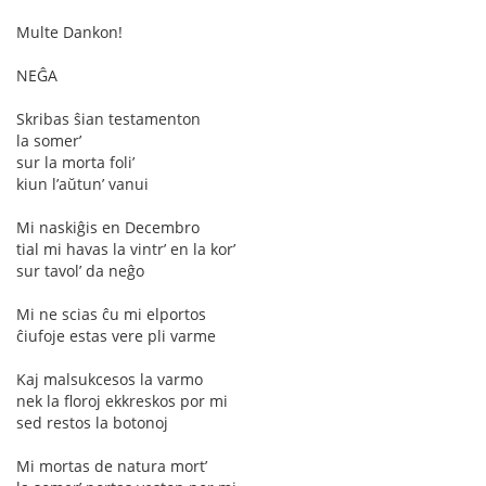
Multe Dankon!
NEĜA
Skribas ŝian testamenton
la somer’
sur la morta foli’
kiun l’aŭtun’ vanui
Mi naskiĝis en Decembro
tial mi havas la vintr’ en la kor’
sur tavol’ da neĝo
Mi ne scias ĉu mi elportos
ĉiufoje estas vere pli varme
Kaj malsukcesos la varmo
nek la floroj ekkreskos por mi
sed restos la botonoj
Mi mortas de natura mort’