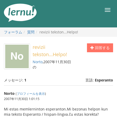
目
次
メ
へ
ニ
ュ
ー
フォーラム
質問
revizii tekston...Helpo!
revizii
回答する
tekston...Helpo!
Norto
,2007年11月30日
の
メッセージ:
1
言語:
Esperanto
Norto
(
プロフィールを表示
)
2007年11月30日 1:01:15
Mi estas memlerninton esperanton.Mi bezonas helpon kun
mia teksto Esperanto / hispan-lingva.ĉu estas korekta?