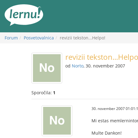
K
vsebini
Forum
Posvetovalnica
revizii tekston...Helpo!
revizii tekston...Helpo
od
Norto
, 30. november 2007
Sporočila:
1
30. november 2007 01:01:
Mi estas memlerninton
Multe Dankon!