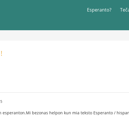
Esperanto?
Teč
!
15
 esperanton.Mi bezonas helpon kun mia teksto Esperanto / hispan-