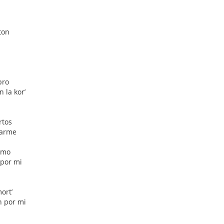
ton
bro
n la kor’
rtos
 varme
rmo
 por mi
ort’
n por mi
!