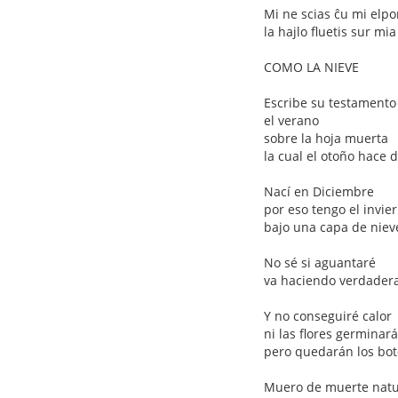
Mi ne scias ĉu mi elpo
la hajlo fluetis sur mia
COMO LA NIEVE
Escribe su testamento
el verano
sobre la hoja muerta
la cual el otoño hace 
Nací en Diciembre
por eso tengo el invie
bajo una capa de niev
No sé si aguantaré
va haciendo verdader
Y no conseguiré calor
ni las flores germinar
pero quedarán los bo
Muero de muerte natu