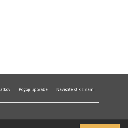
datkov
Pogoji uporabe
Navežite stik z nami