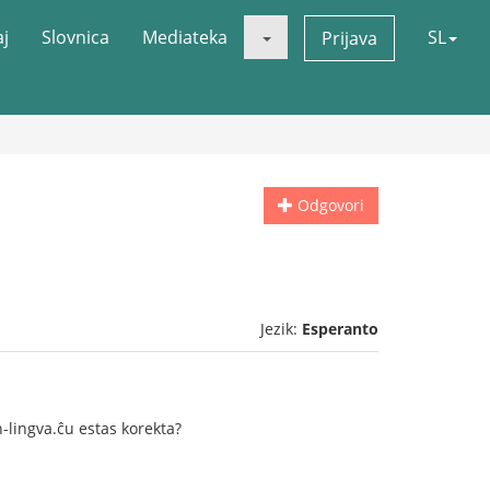
aj
Slovnica
Mediateka
SL
Prijava
Odgovori
Jezik:
Esperanto
lingva.ĉu estas korekta?