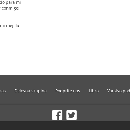
ido para mi
r conmigo!
 mi mejilla
nas
Delovna skupina
Podprite nas
Libro
Varstvo po
© 2002-2026 lernu.net |
Impressum