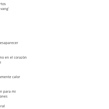
rtos
 vang’
desaparecer
rno en el corazón
e
amente calor
án para mi
tones
ral