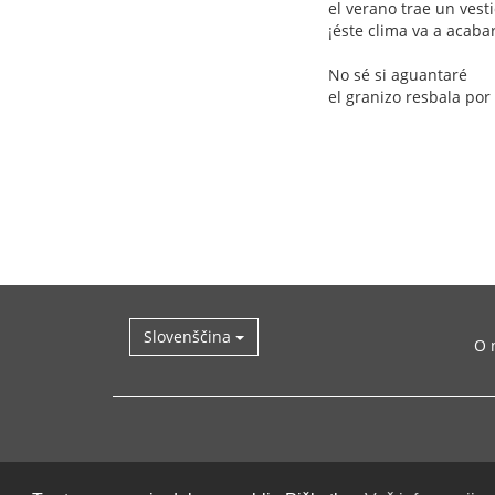
el verano trae un vest
¡éste clima va a acaba
No sé si aguantaré
el granizo resbala por
Slovenščina
O 