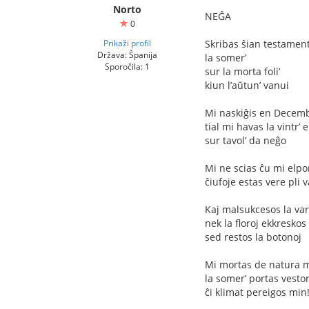
Norto
NEĜA
0
Prikaži profil
Skribas ŝian testamen
Država: Španija
la somer’
Sporočila: 1
sur la morta foli’
kiun l’aŭtun’ vanui
Mi naskiĝis en Decem
tial mi havas la vintr’ e
sur tavol’ da neĝo
Mi ne scias ĉu mi elpo
ĉiufoje estas vere pli
Kaj malsukcesos la va
nek la floroj ekkreskos
sed restos la botonoj
Mi mortas de natura m
la somer’ portas vesto
ĉi klimat pereigos min