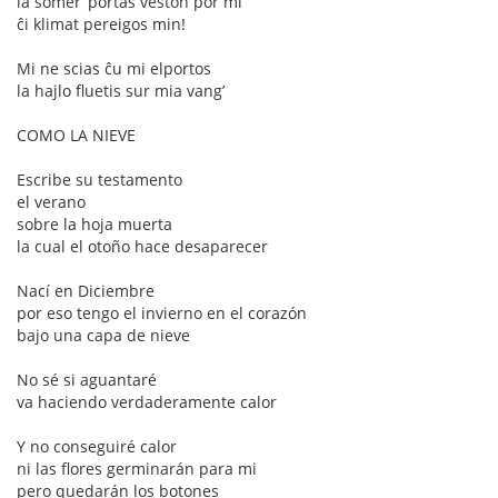
la somer’ portas veston por mi
ĉi klimat pereigos min!
Mi ne scias ĉu mi elportos
la hajlo fluetis sur mia vang’
COMO LA NIEVE
Escribe su testamento
el verano
sobre la hoja muerta
la cual el otoño hace desaparecer
Nací en Diciembre
por eso tengo el invierno en el corazón
bajo una capa de nieve
No sé si aguantaré
va haciendo verdaderamente calor
Y no conseguiré calor
ni las flores germinarán para mi
pero quedarán los botones