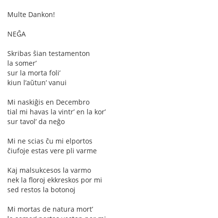
Multe Dankon!
NEĜA
Skribas ŝian testamenton
la somer’
sur la morta foli’
kiun l’aŭtun’ vanui
Mi naskiĝis en Decembro
tial mi havas la vintr’ en la kor’
sur tavol’ da neĝo
Mi ne scias ĉu mi elportos
ĉiufoje estas vere pli varme
Kaj malsukcesos la varmo
nek la floroj ekkreskos por mi
sed restos la botonoj
Mi mortas de natura mort’