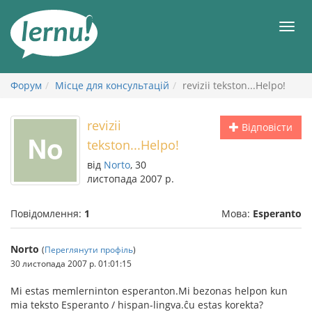
До
змісту
Мен
Форум
Місце для консультацій
revizii tekston...Helpo!
revizii
Відповісти
tekston...Helpo!
від
Norto
, 30
листопада 2007 р.
Повідомлення:
1
Мова:
Esperanto
Norto
(
Переглянути профіль
)
30 листопада 2007 р. 01:01:15
Mi estas memlerninton esperanton.Mi bezonas helpon kun
mia teksto Esperanto / hispan-lingva.ĉu estas korekta?