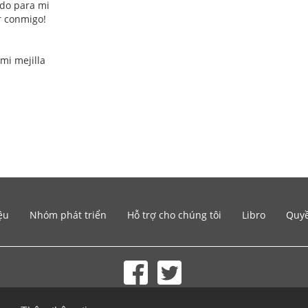
ido para mi
r conmigo!
 mi mejilla
ệu
Nhóm phát triển
Hỗ trợ cho chúng tôi
Libro
Quyề
© 2002-2026 lernu.net |
Impressum