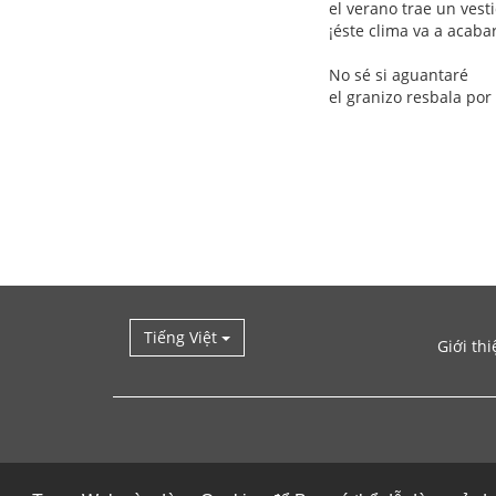
el verano trae un vest
¡éste clima va a acaba
No sé si aguantaré
el granizo resbala por
Tiếng Việt
Giới thi