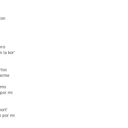
ton
bro
n la kor’
rtos
 varme
rmo
 por mi
ort’
n por mi
!