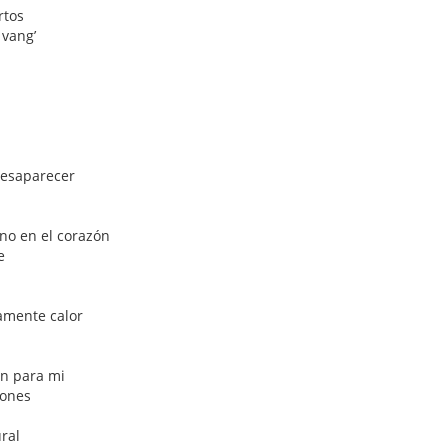
rtos
 vang’
desaparecer
rno en el corazón
e
amente calor
án para mi
tones
ral