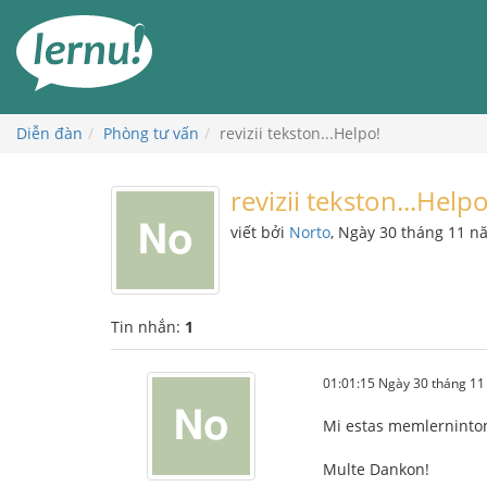
Đi
đến
phần
nội
dung
Diễn đàn
Phòng tư vấn
revizii tekston...Helpo!
revizii tekston...Helpo
viết bởi
Norto
, Ngày 30 tháng 11 n
Tin nhắn:
1
01:01:15 Ngày 30 tháng 1
Mi estas memlerninton
Multe Dankon!