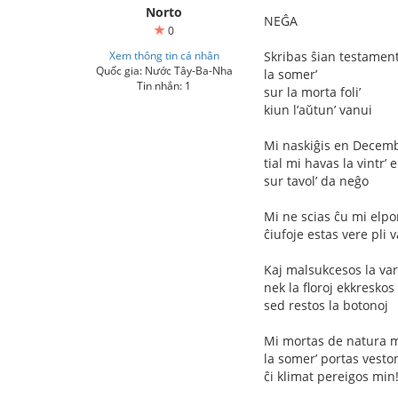
Norto
NEĜA
0
Xem thông tin cá nhân
Skribas ŝian testamen
Quốc gia: Nước Tây-Ba-Nha
la somer’
Tin nhắn: 1
sur la morta foli’
kiun l’aŭtun’ vanui
Mi naskiĝis en Decem
tial mi havas la vintr’ e
sur tavol’ da neĝo
Mi ne scias ĉu mi elpo
ĉiufoje estas vere pli
Kaj malsukcesos la va
nek la floroj ekkreskos
sed restos la botonoj
Mi mortas de natura m
la somer’ portas vesto
ĉi klimat pereigos min