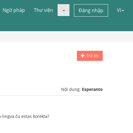
Ngữ pháp
Thư viện
VI
Đăng nhập
Trả lời
Nội dung:
Esperanto
lingva.ĉu estas korekta?