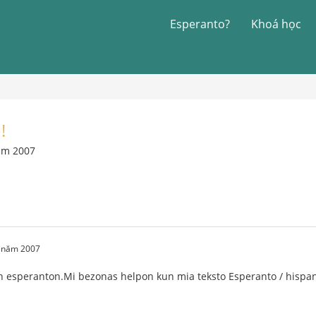
Esperanto?
Khoá học
!
ăm 2007
1 năm 2007
 esperanton.Mi bezonas helpon kun mia teksto Esperanto / hispan-