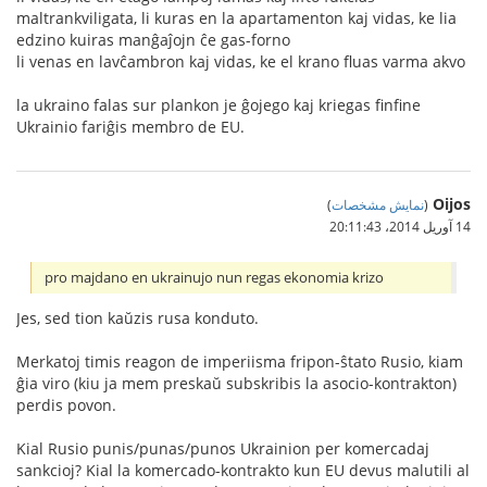
maltrankviligata, li kuras en la apartamenton kaj vidas, ke lia
edzino kuiras manĝaĵojn ĉe gas-forno
li venas en lavĉambron kaj vidas, ke el krano fluas varma akvo
la ukraino falas sur plankon je ĝojego kaj kriegas finfine
Ukrainio fariĝis membro de EU.
Oijos
(
نمایش مشخصات
)
14 آوریل 2014،‏ 20:11:43
pro majdano en ukrainujo nun regas ekonomia krizo
Jes, sed tion kaŭzis rusa konduto.
Merkatoj timis reagon de imperiisma fripon-ŝtato Rusio, kiam
ĝia viro (kiu ja mem preskaŭ subskribis la asocio-kontrakton)
perdis povon.
Kial Rusio punis/punas/punos Ukrainion per komercadaj
sankcioj? Kial la komercado-kontrakto kun EU devus malutili al