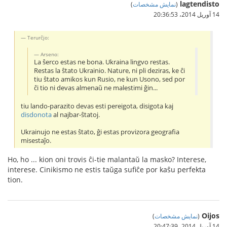
lagtendisto
(
نمایش مشخصات
)
14 آوریل 2014،‏ 20:36:53
Terurĉjo:
Arseno:
La ŝerco estas ne bona. Ukraina lingvo restas.
Restas la ŝtato Ukrainio. Nature, ni pli deziras, ke ĉi
tiu ŝtato amikos kun Rusio, ne kun Usono, sed por
ĉi tio ni devas almenaŭ ne malestimi ĝin...
tiu lando-parazito devas esti pereigota, disigota kaj
disdonota
al najbar-ŝtatoj.
Ukrainujo ne estas ŝtato, ĝi estas provizora geografia
misestaĵo.
Ho, ho ... kion oni trovis ĉi-tie malantaŭ la masko? Interese,
interese. Cinikismo ne estis taŭga sufiĉe por kaŝu perfekta
tion.
Oijos
(
نمایش مشخصات
)
14 آوریل 2014،‏ 20:47:39