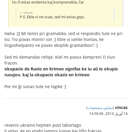
tio ĉi estas evidenta kaj komprenebla, ĉar
vincas:
P.S. Eble vi ne scias, sed mi estas gejo.
Haha :]] Mi temis pri gramatiko, sed vi respondis tute ne pri
tio. Tio povas montri ion :] Eble vi iomte hontas, ke
lingvohelpanto ne povas ekspliki gramatikon? :]
Sed mi demandas refoje. Kiel mi povus kompreni ĉi tiun
frazon.
okupacio de Rusio en Krimeo signifas ke iu aŭ io okupis
rusujon, kaj la okupacio okazis en krimeo
Por mi ĝi sonas tute ne logike :]
vincas
(
نمایش مشخصات
)
14 آوریل 2014،‏ 14:56:06
revenis ukraino hejmen post labortago
li vidas, ke en etaĝo lampoj lumas kaj lifto fukcias