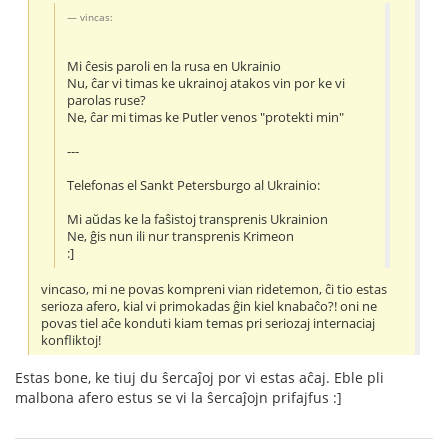
vincas:
Mi ĉesis paroli en la rusa en Ukrainio
Nu, ĉar vi timas ke ukrainoj atakos vin por ke vi
parolas ruse?
Ne, ĉar mi timas ke Putler venos "protekti min"
---
Telefonas el Sankt Petersburgo al Ukrainio:
Mi aŭdas ke la faŝistoj transprenis Ukrainion
Ne, ĝis nun ili nur transprenis Krimeon
:]
vincaso, mi ne povas kompreni vian ridetemon, ĉi tio estas
serioza afero, kial vi primokadas ĝin kiel knabaĉo?! oni ne
povas tiel aĉe konduti kiam temas pri seriozaj internaciaj
konfliktoj!
Estas bone, ke tiuj du ŝercaĵoj por vi estas aĉaj. Eble pli
malbona afero estus se vi la ŝercaĵojn prifajfus :]