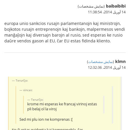
baibaibibi
(نمایش مشخصات)
14 آوریل 2014،‏ 11:38:54
europa unio sankcios rusajn parlamentanojn kaj ministrojn,
bojkotos rusajn entreprenojn kaj bankojn, malpermesos vendi
manĝaĵojn kaj diversajn barojn al rusio, sed esperas ke rusio
daŭre vendos gason al EU, ĉar EU estas fidinda kliento.
klmn
(
نمایش مشخصات
)
14 آوریل 2014،‏ 12:32:36
Terurĉjo:
vincas:
Terurĉjo:
krome mi esperas ke francaj virinoj estas
pli belaj ol la viroj
Sed mi plu ion ne komprenas :[
tio ĉi estas evidenta kaj komprenebla, ĉar