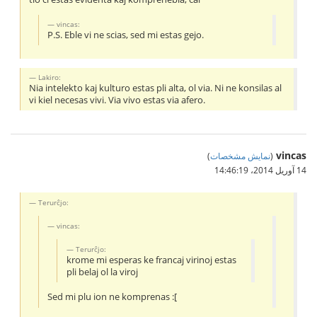
vincas:
P.S. Eble vi ne scias, sed mi estas gejo.
Lakiro:
Nia intelekto kaj kulturo estas pli alta, ol via. Ni ne konsilas al
vi kiel necesas vivi. Via vivo estas via afero.
vincas
(
نمایش مشخصات
)
14 آوریل 2014،‏ 14:46:19
Terurĉjo:
vincas:
Terurĉjo:
krome mi esperas ke francaj virinoj estas
pli belaj ol la viroj
Sed mi plu ion ne komprenas :[