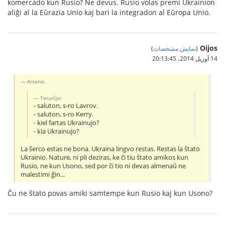
komercado kun Rusio? Ne devus. Rusio volas premi Ukrainion
aliĝi al la Eŭrazia Unio kaj bari la integradon al Eŭropa Unio.
Oijos
(
نمایش مشخصات
)
14 آوریل 2014،‏ 20:13:45
Arseno:
Terurĉjo:
- saluton, s-ro Lavrov.
- saluton, s-ro Kerry.
- kiel fartas Ukrainujo?
- kia Ukrainujo?
La ŝerco estas ne bona. Ukraina lingvo restas. Restas la ŝtato
Ukrainio. Nature, ni pli deziras, ke ĉi tiu ŝtato amikos kun
Rusio, ne kun Usono, sed por ĉi tio ni devas almenaŭ ne
malestimi ĝin...
Ĉu ne ŝtato povas amiki samtempe kun Rusio kaj kun Usono?