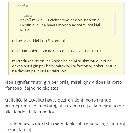
Terurĉjo:
Oijos:
Ankaŭ mi kiel EU-civitano volas doni nenion al
Ukrainio. Ni ne havas monon eĉ mem, malkiel
Rusio.
mi ne scias, kiel tion ĉi komenti
eble tiamaniere: так какого х...я вы выё...ваетесь?
mi tradukas: se oni ne kapablas helpi al ukrainujo, oni ne
devas nutri ĝin per brilaj mirakloj kaj fantonoj. ankaŭ rusujo
ne deziras plu nutri ukrainujon.
Kion signifas "nutri ĝin per brilaj mirakloj"? Aldone la vorto
"fantono" ŝajne ne ekzistas.
Malfeliĉe la EU-elito havas deziron doni monon (unue
prunteprenita el merkatoj) al Ukrainio (kaj al la plejmulto de
aliaj landoj de la mondo).
Ukrainio povas nutri sin mem danke al tre bonaj agrikulturaj
cirkonstancoj.