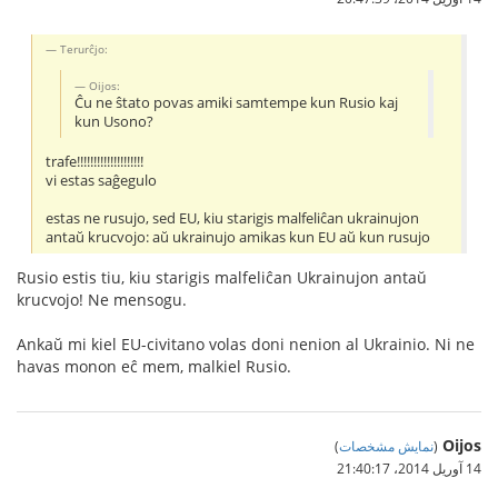
Terurĉjo:
Oijos:
Ĉu ne ŝtato povas amiki samtempe kun Rusio kaj
kun Usono?
trafe!!!!!!!!!!!!!!!!!!!!
vi estas saĝegulo
estas ne rusujo, sed EU, kiu starigis malfeliĉan ukrainujon
antaŭ krucvojo: aŭ ukrainujo amikas kun EU aŭ kun rusujo
Rusio estis tiu, kiu starigis malfeliĉan Ukrainujon antaŭ
krucvojo! Ne mensogu.
Ankaŭ mi kiel EU-civitano volas doni nenion al Ukrainio. Ni ne
havas monon eĉ mem, malkiel Rusio.
Oijos
(
نمایش مشخصات
)
14 آوریل 2014،‏ 21:40:17