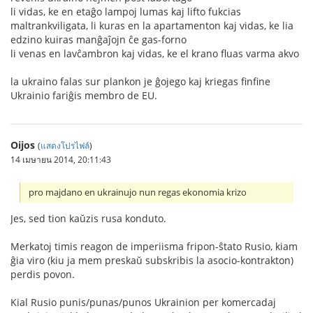
li vidas, ke en etaĝo lampoj lumas kaj lifto fukcias
maltrankviligata, li kuras en la apartamenton kaj vidas, ke lia
edzino kuiras manĝaĵojn ĉe gas-forno
li venas en lavĉambron kaj vidas, ke el krano fluas varma akvo
la ukraino falas sur plankon je ĝojego kaj kriegas finfine
Ukrainio fariĝis membro de EU.
Oijos
(
แสดงโปรไฟล์
)
14 เมษายน 2014, 20:11:43
pro majdano en ukrainujo nun regas ekonomia krizo
Jes, sed tion kaŭzis rusa konduto.
Merkatoj timis reagon de imperiisma fripon-ŝtato Rusio, kiam
ĝia viro (kiu ja mem preskaŭ subskribis la asocio-kontrakton)
perdis povon.
Kial Rusio punis/punas/punos Ukrainion per komercadaj