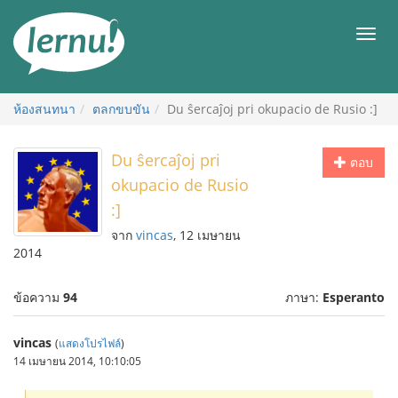
ไป
ยัง
เมนู
สารบัญ
ห้องสนทนา
ตลกขบขัน
Du ŝercaĵoj pri okupacio de Rusio :]
Du ŝercaĵoj pri
ตอบ
okupacio de Rusio
:]
จาก
vincas
, 12 เมษายน
2014
ข้อความ
94
ภาษา:
Esperanto
vincas
(
แสดงโปรไฟล์
)
14 เมษายน 2014, 10:10:05