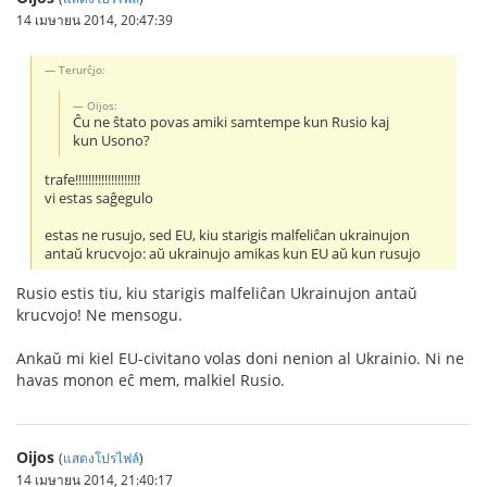
14 เมษายน 2014, 20:47:39
Terurĉjo:
Oijos:
Ĉu ne ŝtato povas amiki samtempe kun Rusio kaj
kun Usono?
trafe!!!!!!!!!!!!!!!!!!!!
vi estas saĝegulo
estas ne rusujo, sed EU, kiu starigis malfeliĉan ukrainujon
antaŭ krucvojo: aŭ ukrainujo amikas kun EU aŭ kun rusujo
Rusio estis tiu, kiu starigis malfeliĉan Ukrainujon antaŭ
krucvojo! Ne mensogu.
Ankaŭ mi kiel EU-civitano volas doni nenion al Ukrainio. Ni ne
havas monon eĉ mem, malkiel Rusio.
Oijos
(
แสดงโปรไฟล์
)
14 เมษายน 2014, 21:40:17