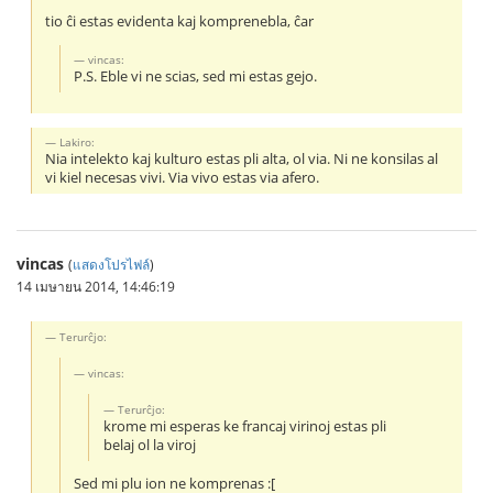
tio ĉi estas evidenta kaj komprenebla, ĉar
vincas:
P.S. Eble vi ne scias, sed mi estas gejo.
Lakiro:
Nia intelekto kaj kulturo estas pli alta, ol via. Ni ne konsilas al
vi kiel necesas vivi. Via vivo estas via afero.
vincas
(
แสดงโปรไฟล์
)
14 เมษายน 2014, 14:46:19
Terurĉjo:
vincas:
Terurĉjo:
krome mi esperas ke francaj virinoj estas pli
belaj ol la viroj
Sed mi plu ion ne komprenas :[