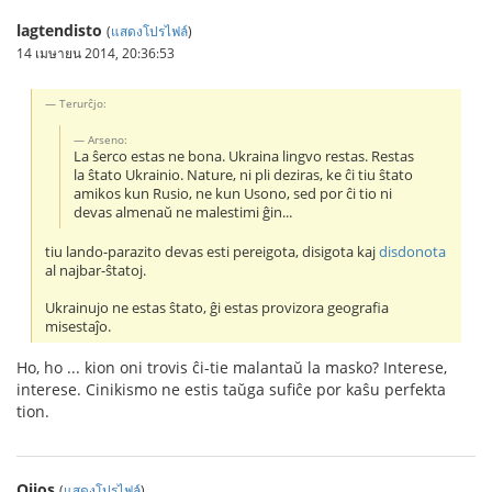
lagtendisto
(
แสดงโปรไฟล์
)
14 เมษายน 2014, 20:36:53
Terurĉjo:
Arseno:
La ŝerco estas ne bona. Ukraina lingvo restas. Restas
la ŝtato Ukrainio. Nature, ni pli deziras, ke ĉi tiu ŝtato
amikos kun Rusio, ne kun Usono, sed por ĉi tio ni
devas almenaŭ ne malestimi ĝin...
tiu lando-parazito devas esti pereigota, disigota kaj
disdonota
al najbar-ŝtatoj.
Ukrainujo ne estas ŝtato, ĝi estas provizora geografia
misestaĵo.
Ho, ho ... kion oni trovis ĉi-tie malantaŭ la masko? Interese,
interese. Cinikismo ne estis taŭga sufiĉe por kaŝu perfekta
tion.
Oijos
(
แสดงโปรไฟล์
)