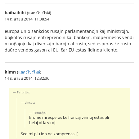
baibaibibi
(แสดงโปรไฟล์)
14 เมษายน 2014, 11:38:54
europa unio sankcios rusajn parlamentanojn kaj ministrojn,
bojkotos rusajn entreprenojn kaj bankojn, malpermesos vendi
manĝaĵojn kaj diversajn barojn al rusio, sed esperas ke rusio
daŭre vendos gason al EU, ĉar EU estas fidinda kliento.
klmn
(
แสดงโปรไฟล์
)
14 เมษายน 2014, 12:32:36
Terurĉjo:
vincas:
Terurĉjo:
krome mi esperas ke francaj virinoj estas pli
belaj ol la viroj
Sed mi plu ion ne komprenas :[