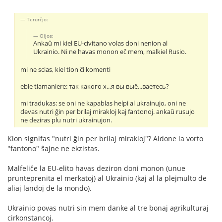
Terurĉjo:
Oijos:
Ankaŭ mi kiel EU-civitano volas doni nenion al
Ukrainio. Ni ne havas monon eĉ mem, malkiel Rusio.
mi ne scias, kiel tion ĉi komenti
eble tiamaniere: так какого х...я вы выё...ваетесь?
mi tradukas: se oni ne kapablas helpi al ukrainujo, oni ne
devas nutri ĝin per brilaj mirakloj kaj fantonoj. ankaŭ rusujo
ne deziras plu nutri ukrainujon.
Kion signifas "nutri ĝin per brilaj mirakloj"? Aldone la vorto
"fantono" ŝajne ne ekzistas.
Malfeliĉe la EU-elito havas deziron doni monon (unue
prunteprenita el merkatoj) al Ukrainio (kaj al la plejmulto de
aliaj landoj de la mondo).
Ukrainio povas nutri sin mem danke al tre bonaj agrikulturaj
cirkonstancoj.