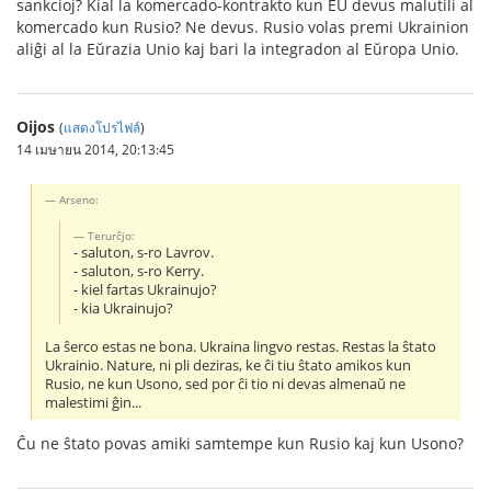
sankcioj? Kial la komercado-kontrakto kun EU devus malutili al
komercado kun Rusio? Ne devus. Rusio volas premi Ukrainion
aliĝi al la Eŭrazia Unio kaj bari la integradon al Eŭropa Unio.
Oijos
(
แสดงโปรไฟล์
)
14 เมษายน 2014, 20:13:45
Arseno:
Terurĉjo:
- saluton, s-ro Lavrov.
- saluton, s-ro Kerry.
- kiel fartas Ukrainujo?
- kia Ukrainujo?
La ŝerco estas ne bona. Ukraina lingvo restas. Restas la ŝtato
Ukrainio. Nature, ni pli deziras, ke ĉi tiu ŝtato amikos kun
Rusio, ne kun Usono, sed por ĉi tio ni devas almenaŭ ne
malestimi ĝin...
Ĉu ne ŝtato povas amiki samtempe kun Rusio kaj kun Usono?