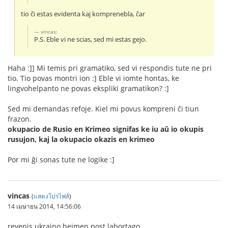
tio ĉi estas evidenta kaj komprenebla, ĉar
vincas:
P.S. Eble vi ne scias, sed mi estas gejo.
Haha :]] Mi temis pri gramatiko, sed vi respondis tute ne pri
tio. Tio povas montri ion :] Eble vi iomte hontas, ke
lingvohelpanto ne povas ekspliki gramatikon? :]
Sed mi demandas refoje. Kiel mi povus kompreni ĉi tiun
frazon.
okupacio de Rusio en Krimeo signifas ke iu aŭ io okupis
rusujon, kaj la okupacio okazis en krimeo
Por mi ĝi sonas tute ne logike :]
vincas
(
แสดงโปรไฟล์
)
14 เมษายน 2014, 14:56:06
revenis ukraino hejmen post labortago