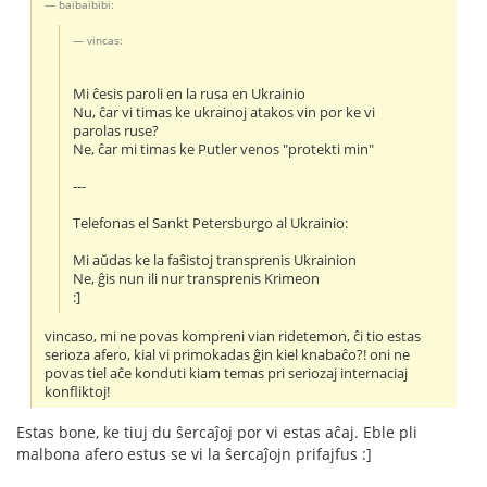
baibaibibi:
vincas:
Mi ĉesis paroli en la rusa en Ukrainio
Nu, ĉar vi timas ke ukrainoj atakos vin por ke vi
parolas ruse?
Ne, ĉar mi timas ke Putler venos "protekti min"
---
Telefonas el Sankt Petersburgo al Ukrainio:
Mi aŭdas ke la faŝistoj transprenis Ukrainion
Ne, ĝis nun ili nur transprenis Krimeon
:]
vincaso, mi ne povas kompreni vian ridetemon, ĉi tio estas
serioza afero, kial vi primokadas ĝin kiel knabaĉo?! oni ne
povas tiel aĉe konduti kiam temas pri seriozaj internaciaj
konfliktoj!
Estas bone, ke tiuj du ŝercaĵoj por vi estas aĉaj. Eble pli
malbona afero estus se vi la ŝercaĵojn prifajfus :]