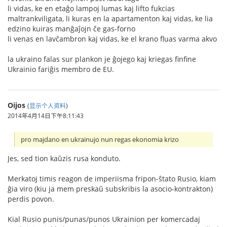
li vidas, ke en etaĝo lampoj lumas kaj lifto fukcias
maltrankviligata, li kuras en la apartamenton kaj vidas, ke lia
edzino kuiras manĝaĵojn ĉe gas-forno
li venas en lavĉambron kaj vidas, ke el krano fluas varma akvo
la ukraino falas sur plankon je ĝojego kaj kriegas finfine
Ukrainio fariĝis membro de EU.
Oijos
(
显示个人资料
)
2014年4月14日下午8:11:43
pro majdano en ukrainujo nun regas ekonomia krizo
Jes, sed tion kaŭzis rusa konduto.
Merkatoj timis reagon de imperiisma fripon-ŝtato Rusio, kiam
ĝia viro (kiu ja mem preskaŭ subskribis la asocio-kontrakton)
perdis povon.
Kial Rusio punis/punas/punos Ukrainion per komercadaj