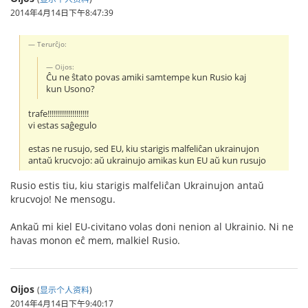
2014年4月14日下午8:47:39
Terurĉjo:
Oijos:
Ĉu ne ŝtato povas amiki samtempe kun Rusio kaj
kun Usono?
trafe!!!!!!!!!!!!!!!!!!!!
vi estas saĝegulo
estas ne rusujo, sed EU, kiu starigis malfeliĉan ukrainujon
antaŭ krucvojo: aŭ ukrainujo amikas kun EU aŭ kun rusujo
Rusio estis tiu, kiu starigis malfeliĉan Ukrainujon antaŭ
krucvojo! Ne mensogu.
Ankaŭ mi kiel EU-civitano volas doni nenion al Ukrainio. Ni ne
havas monon eĉ mem, malkiel Rusio.
Oijos
(
显示个人资料
)
2014年4月14日下午9:40:17