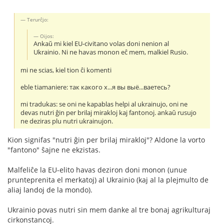
Terurĉjo:
Oijos:
Ankaŭ mi kiel EU-civitano volas doni nenion al
Ukrainio. Ni ne havas monon eĉ mem, malkiel Rusio.
mi ne scias, kiel tion ĉi komenti
eble tiamaniere: так какого х...я вы выё...ваетесь?
mi tradukas: se oni ne kapablas helpi al ukrainujo, oni ne
devas nutri ĝin per brilaj mirakloj kaj fantonoj. ankaŭ rusujo
ne deziras plu nutri ukrainujon.
Kion signifas "nutri ĝin per brilaj mirakloj"? Aldone la vorto
"fantono" ŝajne ne ekzistas.
Malfeliĉe la EU-elito havas deziron doni monon (unue
prunteprenita el merkatoj) al Ukrainio (kaj al la plejmulto de
aliaj landoj de la mondo).
Ukrainio povas nutri sin mem danke al tre bonaj agrikulturaj
cirkonstancoj.