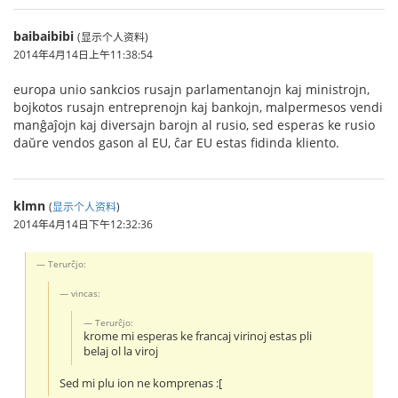
baibaibibi
(显示个人资料)
2014年4月14日上午11:38:54
europa unio sankcios rusajn parlamentanojn kaj ministrojn,
bojkotos rusajn entreprenojn kaj bankojn, malpermesos vendi
manĝaĵojn kaj diversajn barojn al rusio, sed esperas ke rusio
daŭre vendos gason al EU, ĉar EU estas fidinda kliento.
klmn
(
显示个人资料
)
2014年4月14日下午12:32:36
Terurĉjo:
vincas:
Terurĉjo:
krome mi esperas ke francaj virinoj estas pli
belaj ol la viroj
Sed mi plu ion ne komprenas :[