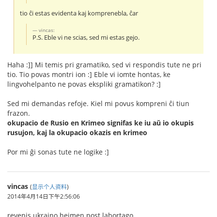
tio ĉi estas evidenta kaj komprenebla, ĉar
vincas:
P.S. Eble vi ne scias, sed mi estas gejo.
Haha :]] Mi temis pri gramatiko, sed vi respondis tute ne pri
tio. Tio povas montri ion :] Eble vi iomte hontas, ke
lingvohelpanto ne povas ekspliki gramatikon? :]
Sed mi demandas refoje. Kiel mi povus kompreni ĉi tiun
frazon.
okupacio de Rusio en Krimeo signifas ke iu aŭ io okupis
rusujon, kaj la okupacio okazis en krimeo
Por mi ĝi sonas tute ne logike :]
vincas
(
显示个人资料
)
2014年4月14日下午2:56:06
revenis ukraino hejmen post labortago