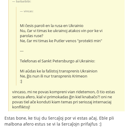
baibaibibi:
vincas:
Mi ĉesis paroli en la rusa en Ukrainio
Nu, ĉar vi timas ke ukrainoj atakos vin por ke vi
parolas ruse?
Ne, ĉar mi timas ke Putler venos "protekti min"
---
Telefonas el Sankt Petersburgo al Ukrainio:
Mi aŭdas ke la faŝistoj transprenis Ukrainion
Ne, ĝis nun ili nur transprenis Krimeon
:]
vincaso, mi ne povas kompreni vian ridetemon, ĉi tio estas
serioza afero, kial vi primokadas ĝin kiel knabaĉo?! oni ne
povas tiel aĉe konduti kiam temas pri seriozaj internaciaj
konfliktoj!
Estas bone, ke tiuj du ŝercaĵoj por vi estas aĉaj. Eble pli
malbona afero estus se vi la ŝercaĵojn prifajfus :]