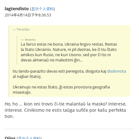
lagtendisto
(
显示个人资料
)
2014年4月14日下午8:36:53
Terurĉjo:
Arseno:
La ŝerco estas ne bona. Ukraina lingvo restas. Restas
la ŝtato Ukrainio. Nature, ni pli deziras, ke ĉi tiu ŝtato
amikos kun Rusio, ne kun Usono, sed por ĉi tio ni
devas almenaŭ ne malestimi ĝin...
tiu lando-parazito devas esti pereigota, disigota kaj
disdonota
al najbar-ŝtatoj.
Ukrainujo ne estas ŝtato, ĝi estas provizora geografia
misestaĵo.
Ho, ho ... kion oni trovis ĉi-tie malantaŭ la masko? Interese,
interese. Cinikismo ne estis taŭga sufiĉe por kaŝu perfekta
tion.
Oijos
(
显示个人资料
)