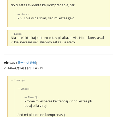
tio ĉi estas evidenta kaj komprenebla, ĉar
vincas:
P.S. Eble vi ne scias, sed mi estas gejo.
Lakiro:
Nia intelekto kaj kulturo estas pli alta, ol via. Ni ne konsilas al
vi kiel necesas vivi. Via vivo estas via afero.
vincas
(
显示个人资料
)
2014年4月14日下午2:46:19
Terurĉjo:
vincas:
Terurĉjo:
krome mi esperas ke francaj virinoj estas pli
belaj ol la viroj
Sed mi plu ion ne komprenas :[