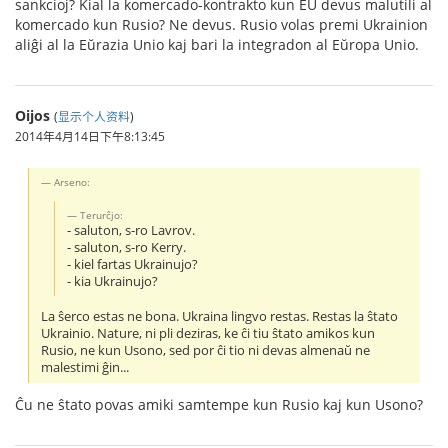
sankcioj? Kial la komercado-kontrakto kun EU devus malutili al
komercado kun Rusio? Ne devus. Rusio volas premi Ukrainion
aliĝi al la Eŭrazia Unio kaj bari la integradon al Eŭropa Unio.
Oijos
(
显示个人资料
)
2014年4月14日下午8:13:45
Arseno:
Terurĉjo:
- saluton, s-ro Lavrov.
- saluton, s-ro Kerry.
- kiel fartas Ukrainujo?
- kia Ukrainujo?
La ŝerco estas ne bona. Ukraina lingvo restas. Restas la ŝtato
Ukrainio. Nature, ni pli deziras, ke ĉi tiu ŝtato amikos kun
Rusio, ne kun Usono, sed por ĉi tio ni devas almenaŭ ne
malestimi ĝin...
Ĉu ne ŝtato povas amiki samtempe kun Rusio kaj kun Usono?