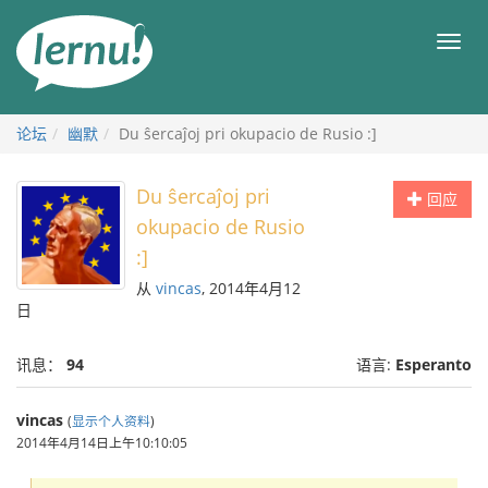
去
目
目
錄
录
頁
论坛
幽默
Du ŝercaĵoj pri okupacio de Rusio :]
Du ŝercaĵoj pri
回应
okupacio de Rusio
:]
从
vincas
, 2014年4月12
日
讯息：
94
语言:
Esperanto
vincas
(
显示个人资料
)
2014年4月14日上午10:10:05