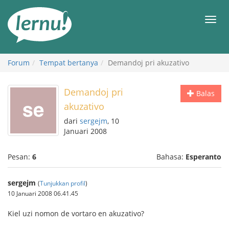
Ke
daftar
Men
isi
Forum
Tempat bertanya
Demandoj pri akuzativo
Demandoj pri
Balas
akuzativo
dari
sergejm
, 10
Januari 2008
Pesan:
6
Bahasa:
Esperanto
sergejm
(
Tunjukkan profil
)
10 Januari 2008 06.41.45
Kiel uzi nomon de vortaro en akuzativo?