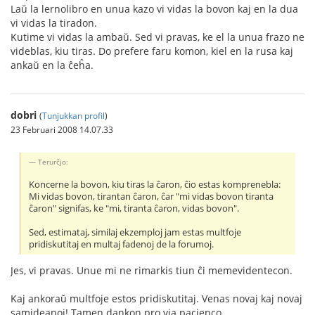
Laŭ la lernolibro en unua kazo vi vidas la bovon kaj en la dua
vi vidas la tiradon.
Kutime vi vidas la ambaŭ. Sed vi pravas, ke el la unua frazo ne
videblas, kiu tiras. Do prefere faru komon, kiel en la rusa kaj
ankaŭ en la ĉeĥa.
dobri
(
Tunjukkan profil
)
23 Februari 2008 14.07.33
Terurĉjo:
Koncerne la bovon, kiu tiras la ĉaron, ĉio estas komprenebla:
Mi vidas bovon, tirantan ĉaron, ĉar "mi vidas bovon tiranta
ĉaron" signifas, ke "mi, tiranta ĉaron, vidas bovon".
Sed, estimataj, similaj ekzemploj jam estas multfoje
pridiskutitaj en multaj fadenoj de la forumoj.
Jes, vi pravas. Unue mi ne rimarkis tiun ĉi memevidentecon.
Kaj ankoraŭ multfoje estos pridiskutitaj. Venas novaj kaj novaj
samideanoj! Tamen dankon pro via pacienco.