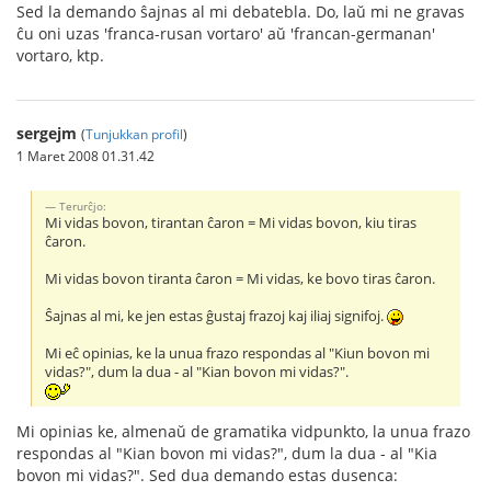
Sed la demando ŝajnas al mi debatebla. Do, laŭ mi ne gravas
ĉu oni uzas 'franca-rusan vortaro' aŭ 'francan-germanan'
vortaro, ktp.
sergejm
(
Tunjukkan profil
)
1 Maret 2008 01.31.42
Terurĉjo:
Mi vidas bovon, tirantan ĉaron = Mi vidas bovon, kiu tiras
ĉaron.
Mi vidas bovon tiranta ĉaron = Mi vidas, ke bovo tiras ĉaron.
Ŝajnas al mi, ke jen estas ĝustaj frazoj kaj iliaj signifoj.
Mi eĉ opinias, ke la unua frazo respondas al "Kiun bovon mi
vidas?", dum la dua - al "Kian bovon mi vidas?".
Mi opinias ke, almenaŭ de gramatika vidpunkto, la unua frazo
respondas al "Kian bovon mi vidas?", dum la dua - al "Kia
bovon mi vidas?". Sed dua demando estas dusenca: