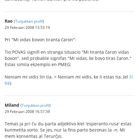
Rao
(
Tunjukkan profil
)
29 Februari 2008 13.53.19
Pri "Mi vidas bovon tiranta ĉaron":
Tio POVAS signifi en stranga situacio "Mi tiranta ĉaron vidas
bovon", sed probable signifas "Mi vidas, ke bovo tiras ĉaron."
Estas simila ekzemplo en PMEG:
Neniam mi vidis lin tia. = Neniam mi vidis, ke li estas tia. (el
ĉi
tie
)
Miland
(
Tunjukkan profil
)
29 Februari 2008 16.57.59
Temas ja pri ĉu du-parta adjektivo kiel 'esperanto-rusa' estas
kunmetita vorto. Se jes, nur la fina parto bezonas la -n. Mi
mem konsentas al Terurĉjo.