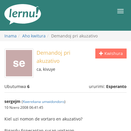
Ku
rupapuro
Urut
rw'ibirimwo
Inama
Aho kwitura
Demandoj pri akuzativo
Demandoj pri
Kwishura
akuzativo
ca, kivuye
Ubutumwa
6
ururimi:
Esperanto
sergejm
(
Kwerekana umwidondoro
)
10 Nzero 2008 06:41:45
Kiel uzi nomon de vortaro en akuzativo?
Rigardu Esperantan-rusan vortaron.