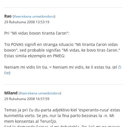
Rao
(
Kwerekana umwidondoro
)
29 Ruhuhuma 2008 13:53:19
Pri "Mi vidas bovon tiranta ĉaron":
Tio POVAS signifi en stranga situacio "Mi tiranta ĉaron vidas
bovon", sed probable signifas "Mi vidas, ke bovo tiras ĉaron."
Estas simila ekzemplo en PMEG:
Neniam mi vidis lin tia. = Neniam mi vidis, ke li estas tia. (el
ĉi
tie
)
Miland
(
Kwerekana umwidondoro
)
29 Ruhuhuma 2008 16:57:59
Temas ja pri ĉu du-parta adjektivo kiel 'esperanto-rusa' estas
kunmetita vorto. Se jes, nur la fina parto bezonas la -n. Mi
mem konsentas al Terurĉjo.
Sed la demando ŝajnas al mi debatebla. Do, laŭ mi ne gravas