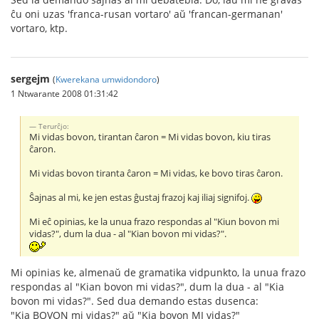
ĉu oni uzas 'franca-rusan vortaro' aŭ 'francan-germanan'
vortaro, ktp.
sergejm
(
Kwerekana umwidondoro
)
1 Ntwarante 2008 01:31:42
Terurĉjo:
Mi vidas bovon, tirantan ĉaron = Mi vidas bovon, kiu tiras
ĉaron.
Mi vidas bovon tiranta ĉaron = Mi vidas, ke bovo tiras ĉaron.
Ŝajnas al mi, ke jen estas ĝustaj frazoj kaj iliaj signifoj.
Mi eĉ opinias, ke la unua frazo respondas al "Kiun bovon mi
vidas?", dum la dua - al "Kian bovon mi vidas?".
Mi opinias ke, almenaŭ de gramatika vidpunkto, la unua frazo
respondas al "Kian bovon mi vidas?", dum la dua - al "Kia
bovon mi vidas?". Sed dua demando estas dusenca:
"Kia BOVON mi vidas?" aŭ "Kia bovon MI vidas?"