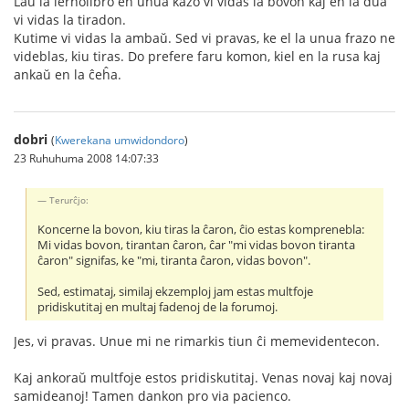
Laŭ la lernolibro en unua kazo vi vidas la bovon kaj en la dua
vi vidas la tiradon.
Kutime vi vidas la ambaŭ. Sed vi pravas, ke el la unua frazo ne
videblas, kiu tiras. Do prefere faru komon, kiel en la rusa kaj
ankaŭ en la ĉeĥa.
dobri
(
Kwerekana umwidondoro
)
23 Ruhuhuma 2008 14:07:33
Terurĉjo:
Koncerne la bovon, kiu tiras la ĉaron, ĉio estas komprenebla:
Mi vidas bovon, tirantan ĉaron, ĉar "mi vidas bovon tiranta
ĉaron" signifas, ke "mi, tiranta ĉaron, vidas bovon".
Sed, estimataj, similaj ekzemploj jam estas multfoje
pridiskutitaj en multaj fadenoj de la forumoj.
Jes, vi pravas. Unue mi ne rimarkis tiun ĉi memevidentecon.
Kaj ankoraŭ multfoje estos pridiskutitaj. Venas novaj kaj novaj
samideanoj! Tamen dankon pro via pacienco.