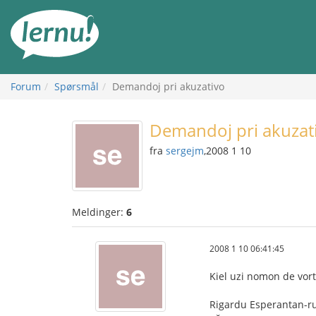
Til
innholdet
Forum
Spørsmål
Demandoj pri akuzativo
Demandoj pri akuzat
fra
sergejm
,2008 1 10
Meldinger:
6
2008 1 10 06:41:45
Kiel uzi nomon de vort
Rigardu Esperantan-ru