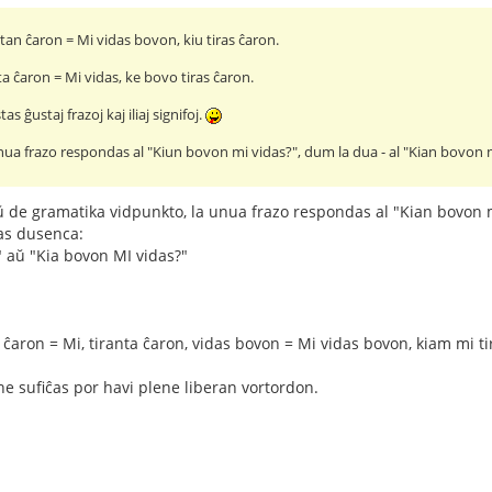
tan ĉaron = Mi vidas bovon, kiu tiras ĉaron.
a ĉaron = Mi vidas, ke bovo tiras ĉaron.
as ĝustaj frazoj kaj iliaj signifoj.
unua frazo respondas al "Kiun bovon mi vidas?", dum la dua - al "Kian bovon m
 de gramatika vidpunkto, la unua frazo respondas al "Kian bovon mi
as dusenca:
 aŭ "Kia bovon MI vidas?"
 ĉaron = Mi, tiranta ĉaron, vidas bovon = Mi vidas bovon, kiam mi ti
 ne sufiĉas por havi plene liberan vortordon.