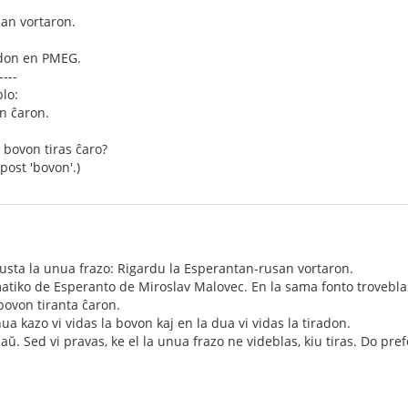
an vortaron.
ndon en PMEG.
----
lo:
n ĉaron.
 bovon tiras ĉaro?
ost 'bovon'.)
usta la unua frazo: Rigardu la Esperantan-rusan vortaron.
atiko de Esperanto de Miroslav Malovec. En la sama fonto troveblas
bovon tiranta ĉaron.
ua kazo vi vidas la bovon kaj en la dua vi vidas la tiradon.
ŭ. Sed vi pravas, ke el la unua frazo ne videblas, kiu tiras. Do pre