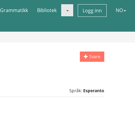
Grammatikk
Bibliotek
NO
Logg inn
Svare
Språk:
Esperanto