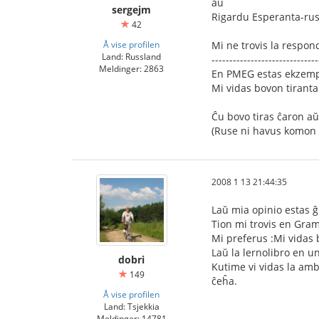
aŭ
sergejm
Rigardu Esperanta-rus
42
Å vise profilen
Mi ne trovis la respo
Land: Russland
------------------------------
Meldinger: 2863
En PMEG estas ekzemp
Mi vidas bovon tiranta
Ĉu bovo tiras ĉaron aŭ
(Ruse ni havus komon p
2008 1 13 21:44:35
Laŭ mia opinio estas ĝ
Tion mi trovis en Gram
Mi preferus :Mi vidas 
Laŭ la lernolibro en un
dobri
Kutime vi vidas la amba
149
ĉeĥa.
Å vise profilen
Land: Tsjekkia
Meldinger: 14781