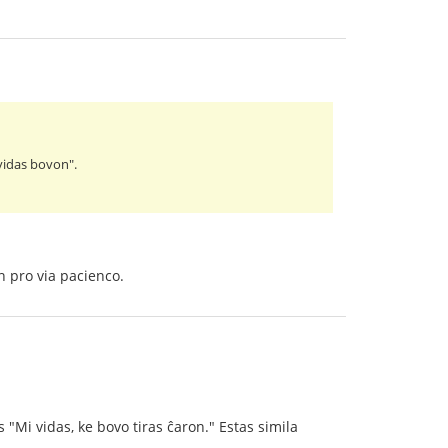
 vidas bovon".
n pro via pacienco.
 "Mi vidas, ke bovo tiras ĉaron." Estas simila