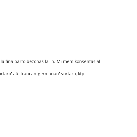
r la fina parto bezonas la -n. Mi mem konsentas al
rtaro' aŭ 'francan-germanan' vortaro, ktp.