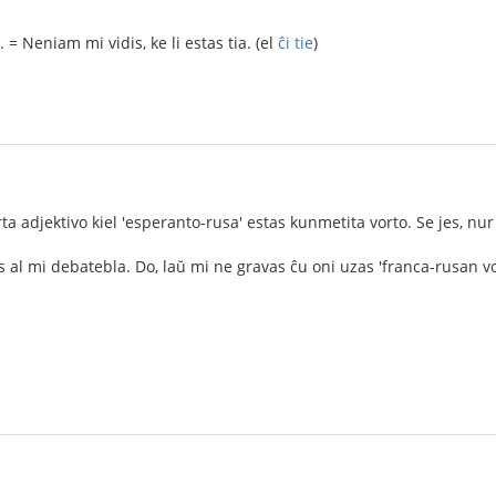
 = Neniam mi vidis, ke li estas tia. (el
ĉi tie
)
ta adjektivo kiel 'esperanto-rusa' estas kunmetita vorto. Se jes, nu
al mi debatebla. Do, laŭ mi ne gravas ĉu oni uzas 'franca-rusan vo