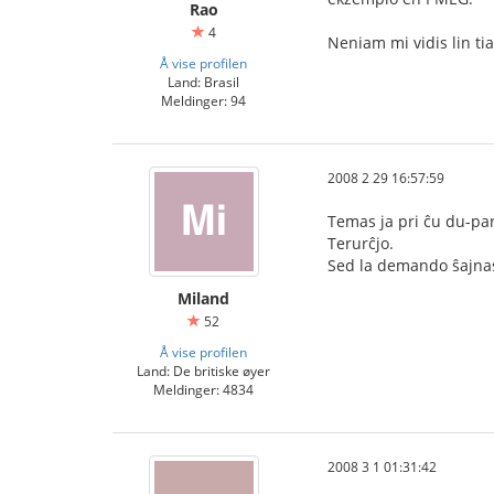
Rao
4
Neniam mi vidis lin tia.
Å vise profilen
Land: Brasil
Meldinger: 94
2008 2 29 16:57:59
Temas ja pri ĉu du-par
Terurĉjo.
Sed la demando ŝajnas 
Miland
52
Å vise profilen
Land: De britiske øyer
Meldinger: 4834
2008 3 1 01:31:42