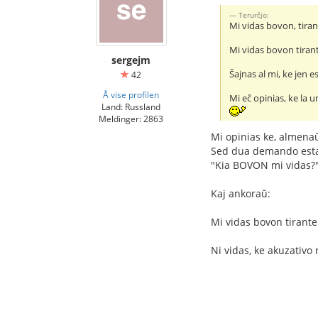
Terurĉjo:
Mi vidas bovon, tiran
Mi vidas bovon tirant
sergejm
Ŝajnas al mi, ke jen est
42
Å vise profilen
Mi eĉ opinias, ke la 
Land: Russland
Meldinger: 2863
Mi opinias ke, almenaŭ
Sed dua demando est
"Kia BOVON mi vidas?"
Kaj ankoraŭ:
Mi vidas bovon tirante
Ni vidas, ke akuzativo