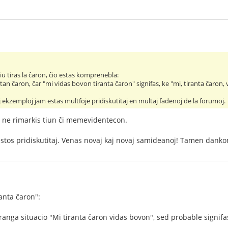
u tiras la ĉaron, ĉio estas komprenebla:
tan ĉaron, ĉar "mi vidas bovon tiranta ĉaron" signifas, ke "mi, tiranta ĉaron,
aj ekzemploj jam estas multfoje pridiskutitaj en multaj fadenoj de la forumoj.
i ne rimarkis tiun ĉi memevidentecon.
stos pridiskutitaj. Venas novaj kaj novaj samideanoj! Tamen danko
ranta ĉaron":
ranga situacio "Mi tiranta ĉaron vidas bovon", sed probable signifas