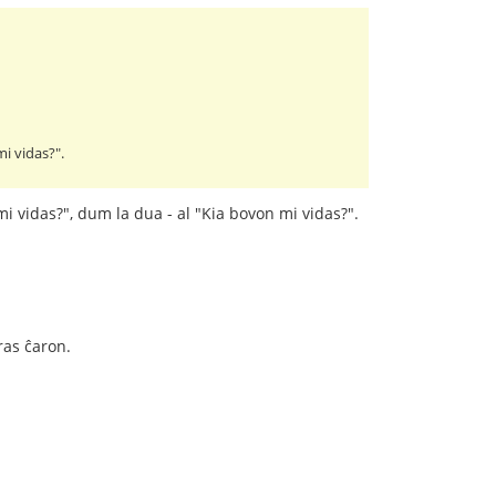
i vidas?".
 vidas?", dum la dua - al "Kia bovon mi vidas?".
ras ĉaron.