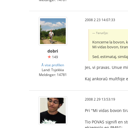
2008 2 23 14:07:33
Terurĉjo:
Koncerne la bovon, ki
Mi vidas bovon, tiran
dobri
Sed, estimataj, simil
149
Å vise profilen
Jes, vi pravas. Unue m
Land: Tsjekkia
Meldinger: 14781
Kaj ankoraŭ multfoje e
2008 2 29 13:53:19
Pri "Mi vidas bovon ti
Tio POVAS signifi en st
ekzemplo en PMEG: