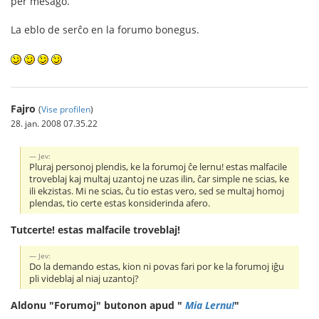
per mesaĝo.
La eblo de serĉo en la forumo bonegus.
Fajro
(
Vise profilen
)
28. jan. 2008 07.35.22
Jev:
Pluraj personoj plendis, ke la forumoj ĉe lernu! estas malfacile
troveblaj kaj multaj uzantoj ne uzas ilin, ĉar simple ne scias, ke
ili ekzistas. Mi ne scias, ĉu tio estas vero, sed se multaj homoj
plendas, tio certe estas konsiderinda afero.
Tutcerte! estas malfacile troveblaj!
Jev:
Do la demando estas, kion ni povas fari por ke la forumoj iĝu
pli videblaj al niaj uzantoj?
Aldonu "Forumoj" butonon apud "
Mia Lernu!
"