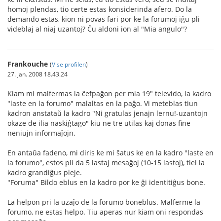
homoj plendas, tio certe estas konsiderinda afero. Do la
demando estas, kion ni povas fari por ke la forumoj iĝu pli
videblaj al niaj uzantoj? Ĉu aldoni ion al "Mia angulo"?
Frankouche
(
Vise profilen
)
27. jan. 2008 18.43.24
Kiam mi malfermas la ĉefpaĝon per mia 19" televido, la kadro
"laste en la forumo" malaltas en la paĝo. Vi meteblas tiun
kadron anstataŭ la kadro "Ni gratulas jenajn lernu!-uzantojn
okaze de ilia naskiĝtago" kiu ne tre utilas kaj donas fine
neniujn informaĵojn.
En antaŭa fadeno, mi diris ke mi ŝatus ke en la kadro "laste en
la forumo", estos pli da 5 lastaj mesaĝoj (10-15 lastoj), tiel la
kadro grandiĝus pleje.
"Foruma" Bildo eblus en la kadro por ke ĝi identitiĝus bone.
La helpon pri la uzaĵo de la forumo boneblus. Malferme la
forumo, ne estas helpo. Tiu aperas nur kiam oni respondas