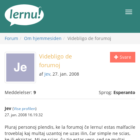
Til
indholdet
Men
Forum
Om hjemmesiden
Videbligo de forumoj
Videbligo de
Svare
forumoj
af
Jev
, 27. jan. 2008
Meddelelser:
9
Sprog:
Esperanto
Jev
(
Vise profilen
)
27. jan. 2008 16.19.32
Pluraj personoj plendis, ke la forumoj ĉe lernu! estas malfacile
troveblaj kaj multaj uzantoj ne uzas ilin, ĉar simple ne scias,
ke ili ekzistas. Mi ne scias, ĉu tio estas vero, sed se multaj