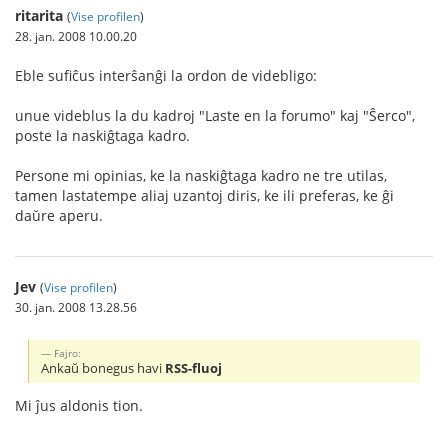
ritarita
(
Vise profilen
)
28. jan. 2008 10.00.20
Eble sufiĉus interŝanĝi la ordon de videbligo:
unue videblus la du kadroj "Laste en la forumo" kaj "Ŝerco",
poste la naskiĝtaga kadro.
Persone mi opinias, ke la naskiĝtaga kadro ne tre utilas,
tamen lastatempe aliaj uzantoj diris, ke ili preferas, ke ĝi
daŭre aperu.
Jev
(
Vise profilen
)
30. jan. 2008 13.28.56
Fajro:
Ankaŭ bonegus havi
RSS-fluoj
Mi ĵus aldonis tion.