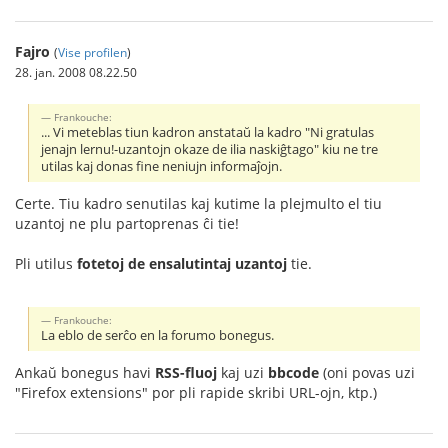
Fajro
(
Vise profilen
)
28. jan. 2008 08.22.50
Frankouche:
... Vi meteblas tiun kadron anstataŭ la kadro "Ni gratulas
jenajn lernu!-uzantojn okaze de ilia naskiĝtago" kiu ne tre
utilas kaj donas fine neniujn informaĵojn.
Certe. Tiu kadro senutilas kaj kutime la plejmulto el tiu
uzantoj ne plu partoprenas ĉi tie!
Pli utilus
fotetoj de ensalutintaj uzantoj
tie.
Frankouche:
La eblo de serĉo en la forumo bonegus.
Ankaŭ bonegus havi
RSS-fluoj
kaj uzi
bbcode
(oni povas uzi
"Firefox extensions" por pli rapide skribi URL-ojn, ktp.)