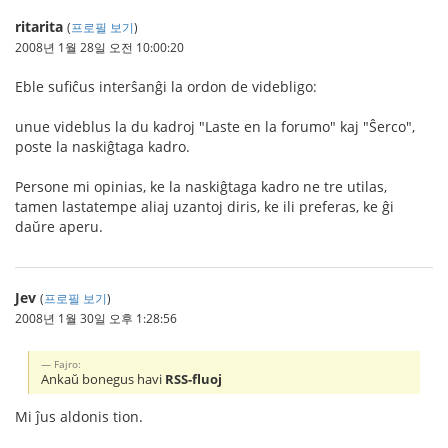
ritarita
(
프로필 보기
)
2008년 1월 28일 오전 10:00:20
Eble sufiĉus interŝanĝi la ordon de videbligo:
unue videblus la du kadroj "Laste en la forumo" kaj "Ŝerco",
poste la naskiĝtaga kadro.
Persone mi opinias, ke la naskiĝtaga kadro ne tre utilas,
tamen lastatempe aliaj uzantoj diris, ke ili preferas, ke ĝi
daŭre aperu.
Jev
(
프로필 보기
)
2008년 1월 30일 오후 1:28:56
Fajro:
Ankaŭ bonegus havi
RSS-fluoj
Mi ĵus aldonis tion.