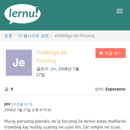
본
문
메
으
뉴
로
토론
이 웹사이트 관련
Videbligo de forumoj
Videbligo de
댓글 쓰기
forumoj
글쓴이:
Jev
, 2008년 1월
27일
글:
9
언어:
Esperanto
Jev
(
프로필 보기
)
2008년 1월 27일 오후 4:19:32
Pluraj personoj plendis, ke la forumoj ĉe lernu! estas malfacile
troveblaj kaj multaj uzantoj ne uzas ilin, ĉar simple ne scias,