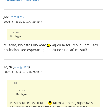
Jev
(
프로필 보기
)
2008년 1월 30일 오후 5:49:47
Fajro:
Bv. legu:
Mi scias, kio estas bb-kodo
kaj en la forumoj ni jam uzas
bb-kodon, sed esperantigitan, ĉu ne? Tio laŭ mi sufiĉas.
Fajro
(
프로필 보기
)
2008년 1월 30일 오후 7:01:13
Jev:
Fajro:
Bv. legu:
Mi scias, kio estas bb-kodo
kaj en la forumoj ni jam uzas
bb-kodon, sed esperantigitan, ĉu ne? Tio laŭ mi sufiĉas.