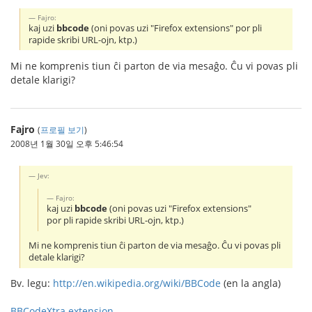
Fajro:
kaj uzi
bbcode
(oni povas uzi "Firefox extensions" por pli
rapide skribi URL-ojn, ktp.)
Mi ne komprenis tiun ĉi parton de via mesaĝo. Ĉu vi povas pli
detale klarigi?
Fajro
(
프로필 보기
)
2008년 1월 30일 오후 5:46:54
Jev:
Fajro:
kaj uzi
bbcode
(oni povas uzi "Firefox extensions"
por pli rapide skribi URL-ojn, ktp.)
Mi ne komprenis tiun ĉi parton de via mesaĝo. Ĉu vi povas pli
detale klarigi?
Bv. legu:
http://en.wikipedia.org/wiki/BBCode
(en la angla)
BBCodeXtra extension