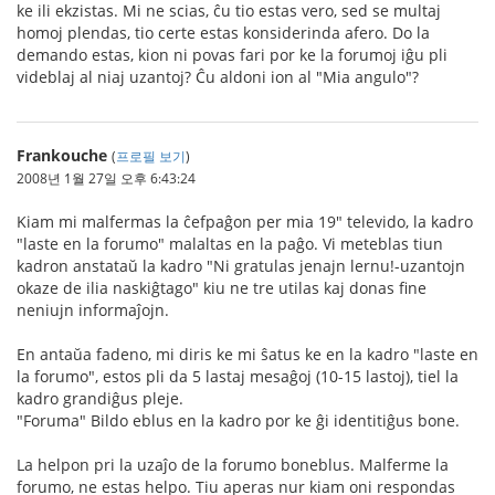
ke ili ekzistas. Mi ne scias, ĉu tio estas vero, sed se multaj
homoj plendas, tio certe estas konsiderinda afero. Do la
demando estas, kion ni povas fari por ke la forumoj iĝu pli
videblaj al niaj uzantoj? Ĉu aldoni ion al "Mia angulo"?
Frankouche
(
프로필 보기
)
2008년 1월 27일 오후 6:43:24
Kiam mi malfermas la ĉefpaĝon per mia 19" televido, la kadro
"laste en la forumo" malaltas en la paĝo. Vi meteblas tiun
kadron anstataŭ la kadro "Ni gratulas jenajn lernu!-uzantojn
okaze de ilia naskiĝtago" kiu ne tre utilas kaj donas fine
neniujn informaĵojn.
En antaŭa fadeno, mi diris ke mi ŝatus ke en la kadro "laste en
la forumo", estos pli da 5 lastaj mesaĝoj (10-15 lastoj), tiel la
kadro grandiĝus pleje.
"Foruma" Bildo eblus en la kadro por ke ĝi identitiĝus bone.
La helpon pri la uzaĵo de la forumo boneblus. Malferme la
forumo, ne estas helpo. Tiu aperas nur kiam oni respondas