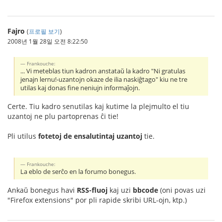
Fajro
(
프로필 보기
)
2008년 1월 28일 오전 8:22:50
Frankouche:
... Vi meteblas tiun kadron anstataŭ la kadro "Ni gratulas
jenajn lernu!-uzantojn okaze de ilia naskiĝtago" kiu ne tre
utilas kaj donas fine neniujn informaĵojn.
Certe. Tiu kadro senutilas kaj kutime la plejmulto el tiu
uzantoj ne plu partoprenas ĉi tie!
Pli utilus
fotetoj de ensalutintaj uzantoj
tie.
Frankouche:
La eblo de serĉo en la forumo bonegus.
Ankaŭ bonegus havi
RSS-fluoj
kaj uzi
bbcode
(oni povas uzi
"Firefox extensions" por pli rapide skribi URL-ojn, ktp.)