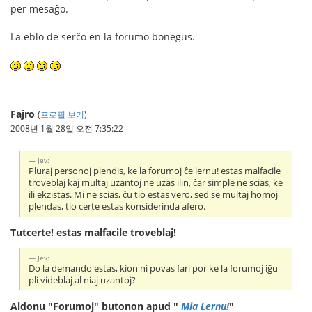
per mesaĝo.
La eblo de serĉo en la forumo bonegus.
Fajro
(
프로필 보기
)
2008년 1월 28일 오전 7:35:22
Jev:
Pluraj personoj plendis, ke la forumoj ĉe lernu! estas malfacile
troveblaj kaj multaj uzantoj ne uzas ilin, ĉar simple ne scias, ke
ili ekzistas. Mi ne scias, ĉu tio estas vero, sed se multaj homoj
plendas, tio certe estas konsiderinda afero.
Tutcerte! estas malfacile troveblaj!
Jev:
Do la demando estas, kion ni povas fari por ke la forumoj iĝu
pli videblaj al niaj uzantoj?
Aldonu "Forumoj" butonon apud "
Mia Lernu!
"