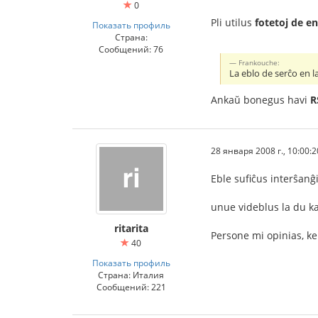
0
Pli utilus
fotetoj de en
Показать профиль
Страна:
Сообщений: 76
Frankouche:
La eblo de serĉo en 
Ankaŭ bonegus havi
R
28 января 2008 г., 10:00:2
Eble sufiĉus interŝanĝi
unue videblus la du ka
ritarita
Persone mi opinias, ke 
40
Показать профиль
Страна: Италия
Сообщений: 221