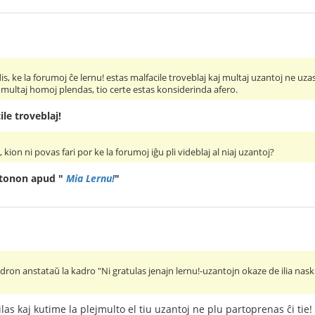
s, ke la forumoj ĉe lernu! estas malfacile troveblaj kaj multaj uzantoj ne uzas il
e multaj homoj plendas, tio certe estas konsiderinda afero.
ile troveblaj!
ion ni povas fari por ke la forumoj iĝu pli videblaj al niaj uzantoj?
tonon apud "
Mia Lernu!
"
kadron anstataŭ la kadro "Ni gratulas jenajn lernu!-uzantojn okaze de ilia nask
las kaj kutime la plejmulto el tiu uzantoj ne plu partoprenas ĉi tie!