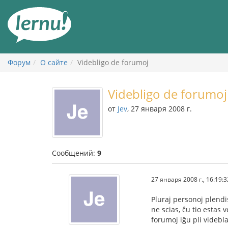
К
содержанию
Форум
О сайте
Videbligo de forumoj
Videbligo de forumoj
от
Jev
, 27 января 2008 г.
Сообщений:
9
27 января 2008 г., 16:19:3
Pluraj personoj plendis
ne scias, ĉu tio estas 
forumoj iĝu pli videbla