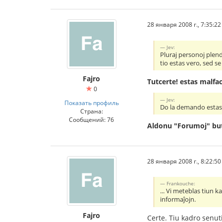
28 января 2008 г., 7:35:22
Jev:
Pluraj personoj plendi
tio estas vero, sed s
Fajro
Tutcerte! estas malfac
0
Jev:
Показать профиль
Do la demando estas, k
Страна:
Сообщений: 76
Aldonu "Forumoj" bu
28 января 2008 г., 8:22:50
Frankouche:
... Vi meteblas tiun 
informaĵojn.
Fajro
Certe. Tiu kadro senuti