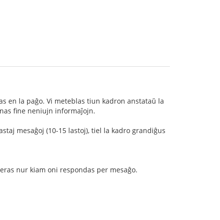
as en la paĝo. Vi meteblas tiun kadron anstataŭ la
onas fine neniujn informaĵojn.
astaj mesaĝoj (10-15 lastoj), tiel la kadro grandiĝus
aperas nur kiam oni respondas per mesaĝo.