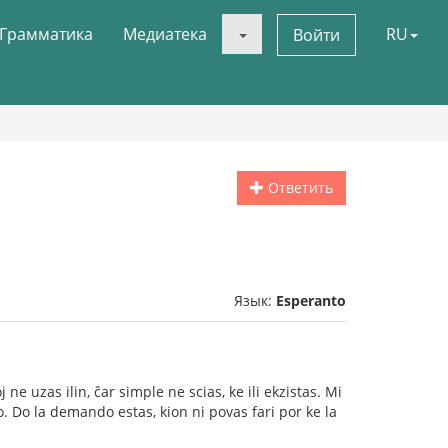
Грамматика
Медиатека
RU
Войти
Ответить
Язык:
Esperanto
ne uzas ilin, ĉar simple ne scias, ke ili ekzistas. Mi
o. Do la demando estas, kion ni povas fari por ke la