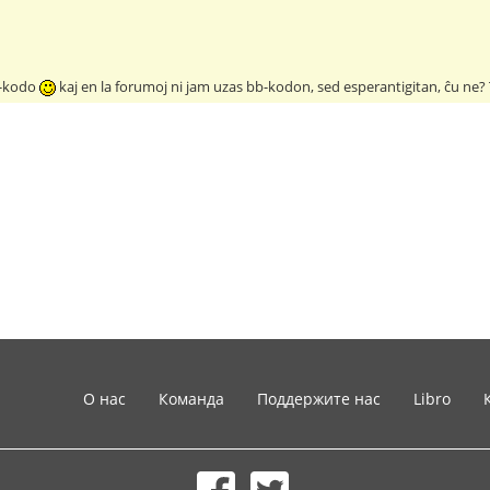
bb-kodo
kaj en la forumoj ni jam uzas bb-kodon, sed esperantigitan, ĉu ne? T
О нас
Команда
Поддержите нас
Libro