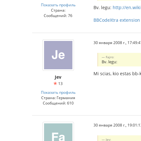
Показать профиль
Bv. legu:
http://en.wik
Страна:
Сообщений: 76
BBCodeXtra extension
30 января 2008 г., 17:49:4
Fajro:
Bv. legu:
Mi scias, kio estas bb
Jev
13
Показать профиль
Страна: Германия
Сообщений: 610
30 января 2008 г., 19:01:1
Jev: