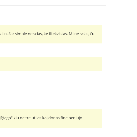
in, ĉar simple ne scias, ke ili ekzistas. Mi ne scias, ĉu
iĝtago" kiu ne tre utilas kaj donas fine neniujn