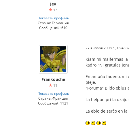
Jev
13
Показать профиль
Страна: Германия
Сообщений: 610
27 января 2008 г., 18:43:2
Kiam mi malfermas la ĉ
kadro "Ni gratulas jena
En antaŭa fadeno, mi di
Frankouche
pleje.
11
"Foruma" Bildo eblus e
Показать профиль
Страна: Франция
La helpon pri la uzaĵ
Сообщений: 1121
La eblo de serĉo en l