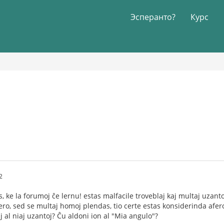
Эсперанто?
Курс
2
, ke la forumoj ĉe lernu! estas malfacile troveblaj kaj multaj uzantoj 
vero, sed se multaj homoj plendas, tio certe estas konsiderinda afer
j al niaj uzantoj? Ĉu aldoni ion al "Mia angulo"?