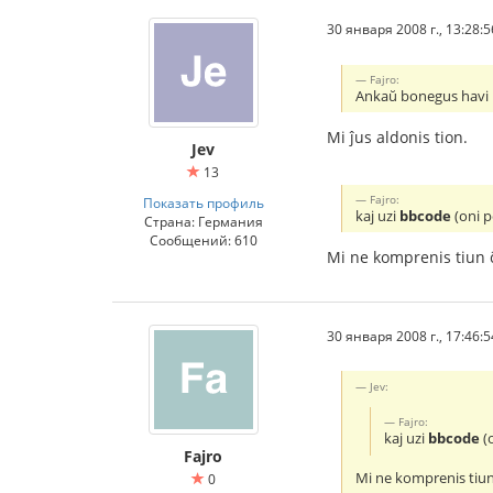
30 января 2008 г., 13:28:5
Fajro:
Ankaŭ bonegus havi
Mi ĵus aldonis tion.
Jev
13
Fajro:
Показать профиль
kaj uzi
bbcode
(oni p
Страна: Германия
Сообщений: 610
Mi ne komprenis tiun ĉ
30 января 2008 г., 17:46:5
Jev:
Fajro:
kaj uzi
bbcode
(o
Fajro
Mi ne komprenis tiun 
0