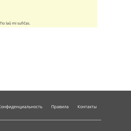
io laŭ mi sufiĉas.
Конфиденциальность
Правила
Контакты