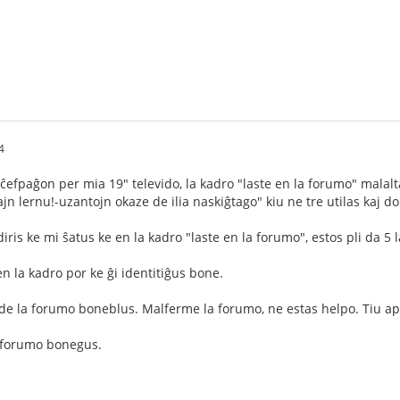
4
efpaĝon per mia 19" televido, la kadro "laste en la forumo" malalt
jn lernu!-uzantojn okaze de ilia naskiĝtago" kiu ne tre utilas kaj d
ris ke mi ŝatus ke en la kadro "laste en la forumo", estos pli da 5 l
n la kadro por ke ĝi identitiĝus bone.
o de la forumo boneblus. Malferme la forumo, ne estas helpo. Tiu 
a forumo bonegus.