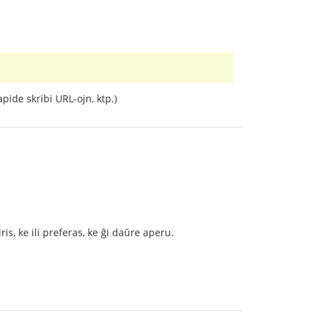
apide skribi URL-ojn, ktp.)
is, ke ili preferas, ke ĝi daŭre aperu.