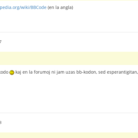
ipedia.org/wiki/BBCode
(en la angla)
7
-kodo
kaj en la forumoj ni jam uzas bb-kodon, sed esperantigitan, 
3