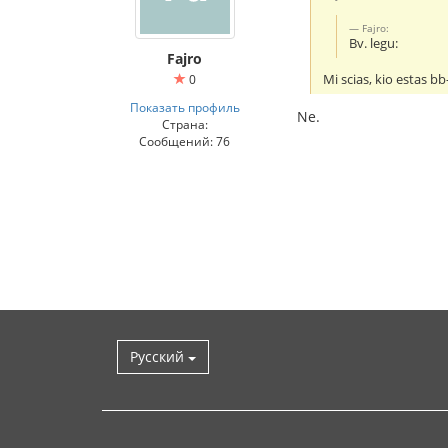
Fajro:
Bv. legu:
Fajro
Mi scias, kio estas 
0
Показать профиль
Ne.
Страна:
Сообщений: 76
Русский