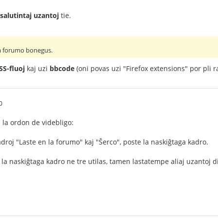
salutintaj uzantoj
tie.
la forumo bonegus.
SS-fluoj
kaj uzi
bbcode
(oni povas uzi "Firefox extensions" por pli r
0
 la ordon de videbligo:
droj "Laste en la forumo" kaj "Ŝerco", poste la naskiĝtaga kadro.
la naskiĝtaga kadro ne tre utilas, tamen lastatempe aliaj uzantoj dir