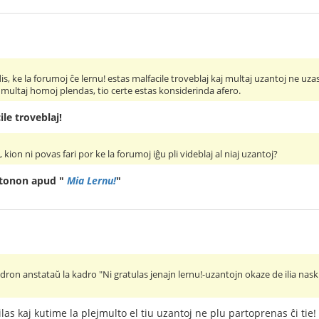
s, ke la forumoj ĉe lernu! estas malfacile troveblaj kaj multaj uzantoj ne uzas il
e multaj homoj plendas, tio certe estas konsiderinda afero.
ile troveblaj!
ion ni povas fari por ke la forumoj iĝu pli videblaj al niaj uzantoj?
tonon apud "
Mia Lernu!
"
kadron anstataŭ la kadro "Ni gratulas jenajn lernu!-uzantojn okaze de ilia nask
las kaj kutime la plejmulto el tiu uzantoj ne plu partoprenas ĉi tie!