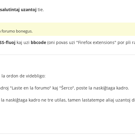
salutintaj uzantoj
tie.
la forumo bonegus.
SS-fluoj
kaj uzi
bbcode
(oni povas uzi "Firefox extensions" por pli r
 la ordon de videbligo:
droj "Laste en la forumo" kaj "Ŝerco", poste la naskiĝtaga kadro.
la naskiĝtaga kadro ne tre utilas, tamen lastatempe aliaj uzantoj dir