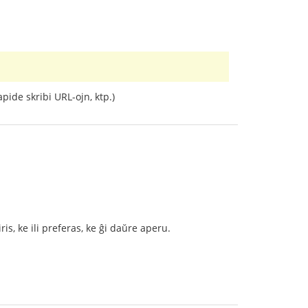
apide skribi URL-ojn, ktp.)
is, ke ili preferas, ke ĝi daŭre aperu.