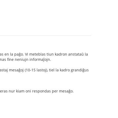
as en la paĝo. Vi meteblas tiun kadron anstataŭ la
onas fine neniujn informaĵojn.
astaj mesaĝoj (10-15 lastoj), tiel la kadro grandiĝus
aperas nur kiam oni respondas per mesaĝo.