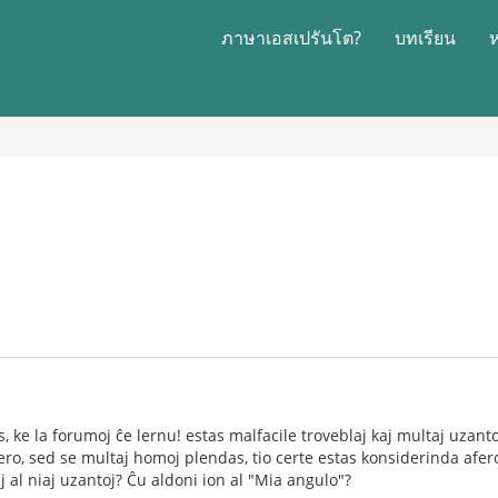
ภาษาเอสเปรันโต?
บทเรียน
, ke la forumoj ĉe lernu! estas malfacile troveblaj kaj multaj uzantoj 
vero, sed se multaj homoj plendas, tio certe estas konsiderinda afer
j al niaj uzantoj? Ĉu aldoni ion al "Mia angulo"?