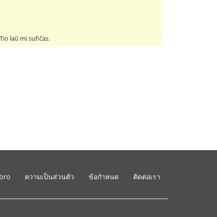
io laŭ mi sufiĉas.
ibro
ความเป็นส่วนตัว
ข้อกำหนด
ติดต่อเรา