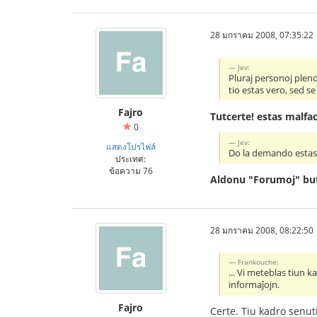
28 มกราคม 2008, 07:35:22
Jev:
Pluraj personoj plendi
tio estas vero, sed s
Fajro
Tutcerte! estas malfac
0
Jev:
แสดงโปรไฟล์
Do la demando estas, k
ประเทศ:
ข้อความ 76
Aldonu "Forumoj" bu
28 มกราคม 2008, 08:22:50
Frankouche:
... Vi meteblas tiun 
informaĵojn.
Fajro
Certe. Tiu kadro senuti