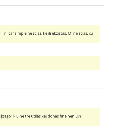
in, ĉar simple ne scias, ke ili ekzistas. Mi ne scias, ĉu
iĝtago" kiu ne tre utilas kaj donas fine neniujn