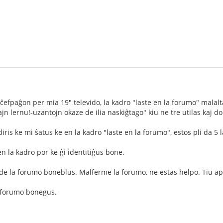
efpaĝon per mia 19" televido, la kadro "laste en la forumo" malalt
jn lernu!-uzantojn okaze de ilia naskiĝtago" kiu ne tre utilas kaj d
ris ke mi ŝatus ke en la kadro "laste en la forumo", estos pli da 5 l
n la kadro por ke ĝi identitiĝus bone.
o de la forumo boneblus. Malferme la forumo, ne estas helpo. Tiu 
a forumo bonegus.