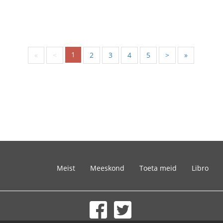
1
«
<
2
3
4
5
>
»
Meist
Meeskond
Toeta meid
Libro