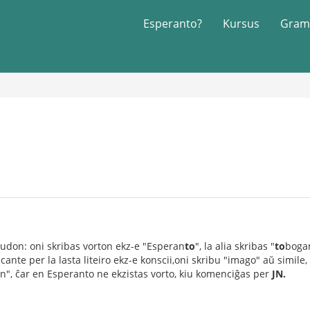
Esperanto?
Kursus
Gram
udon: oni skribas vorton ekz-e "Esperan
to
", la alia skribas "
to
bogan
nte per la lasta liteiro ekz-e konscii,oni skribu "imago" aŭ simile,
 "n", ĉar en Esperanto ne ekzistas vorto, kiu komenciĝas per
JN.