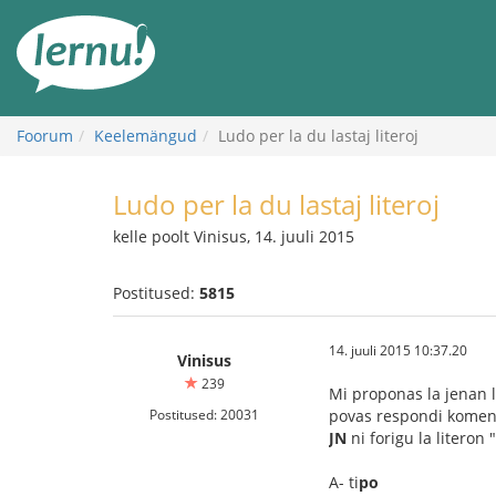
Sisu
juurde
Foorum
Keelemängud
Ludo per la du lastaj literoj
Ludo per la du lastaj literoj
kelle poolt Vinisus, 14. juuli 2015
Postitused:
5815
14. juuli 2015 10:37.20
Vinisus
239
Mi proponas la jenan l
Postitused: 20031
povas respondi komenca
JN
ni forigu la literon
A- ti
po