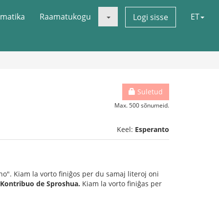
matika
Raamatukogu
ET
Logi sisse
Suletud
Max. 500 sõnumeid.
Keel:
Esperanto
o". Kiam la vorto finiĝos per du samaj literoj oni
Kontribuo de Sproshua.
Kiam la vorto finiĝas per