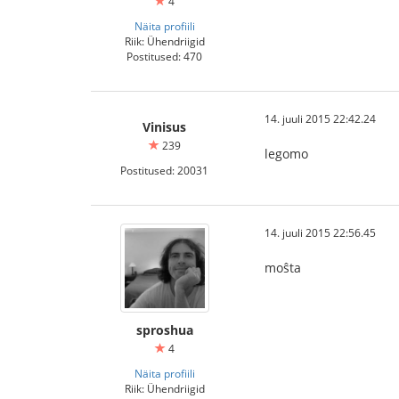
4
Näita profiili
Riik: Ühendriigid
Postitused: 470
14. juuli 2015 22:42.24
Vinisus
239
legomo
Postitused: 20031
14. juuli 2015 22:56.45
moŝta
sproshua
4
Näita profiili
Riik: Ühendriigid